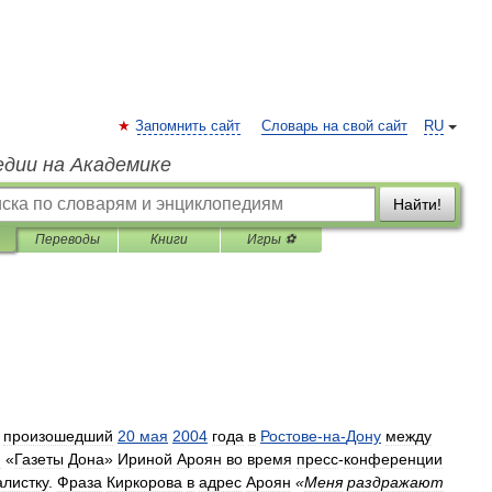
Запомнить сайт
Словарь на свой сайт
RU
едии на Академике
Найти!
Переводы
Книги
Игры ⚽
,
произошедший
20
мая
2004
года
в
Ростове
-
на
-
Дону
между
м
«
Газеты
Дона
»
Ириной
Ароян
во
время
пресс
-
конференции
листку
.
Фраза
Киркорова
в
адрес
Ароян
«
Меня
раздражают