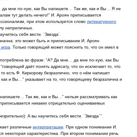
…
да
мне
по
-
хую
,
как
Вы
напишете
…
Так
же
,
как
и
Вы
…
Я
не
налам
тут
делать
нечего
!”
И
.
Ароян
приписывается
ссионализм
,
при
этом
используется
слово
литературного
лу
неприличных
.
аучитесь
себя
вести
. `
Звезда
´.
значна:
это
может
быть
и
приписывание
И
.
Ароян
игра
.
Только
говорящий
может
пояснить
то
,
что
он
имел
в
употреблена
во
фразе:
“
А
?
Да
мне
…
да
мне
по
-
хую
,
как
Вы
“
говорящий
даёт
понять
адресату
,
что
он
исключает
то
,
что
,
то
есть
Ф
.
Киркорову
безразлично
,
что
о
нём
напишет
,
как
и
Вы
…”
указывает
на
то
,
что
говорящему
безразлична
и
напишете
…
Так
же
,
как
и
Вы
…”
нельзя
рассматривать
как
приписывается
никаких
отрицательно
оцениваемых
резрительно
)
:
А
вы
научитесь
себя
вести
. `
Звезда
´”.
кает
различные
интерпретации
.
При
одном
понимании
И
.
ся
некоторая
характеристика
.
При
втором
понимании
речь