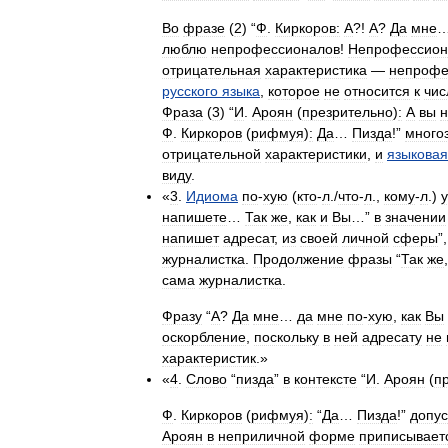
Во
фразе
(
2
) “
Ф
.
Киркоров:
А
?!
А
?
Да
мне
люблю
непрофессионалов
!
Непрофессио
отрицательная
характеристика
—
непрофе
русского
языка
,
которое
не
относится
к
чис
Фраза
(
3
) “
И
.
Ароян
(
презрительно
)
:
А
вы
н
Ф
.
Киркоров
(
рифмуя
)
:
Да
…
Пизда
!”
много
отрицательной
характеристики
,
и
языковая
виду
.
«
3
.
Идиома
по
-
хую
(
кто
-
л
./
что
-
л
.,
кому
-
л
.)
напишете
…
Так
же
,
как
и
Вы
…”
в
значении
напишет
адресат
,
из
своей
личной
сферы
”
журналистка
.
Продолжение
фразы
“
Так
же
сама
журналистка
.
Фразу
“
А
?
Да
мне
…
да
мне
по
-
хую
,
как
Вы
оскорбление
,
поскольку
в
ней
адресату
не
характеристик
.»
«
4
.
Слово
“
пизда
”
в
контексте
“
И
.
Ароян
(
п
Ф
.
Киркоров
(
рифмуя
)
:
“
Да
…
Пизда
!”
допус
Ароян
в
неприличной
форме
приписывает