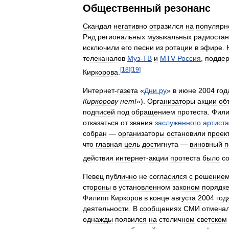
Общественный
резонанс
Скандал
негативно
отразился
на
популярн
Ряд
региональных
музыкальных
радиоста
исключили
его
песни
из
ротации
в
эфире
.
телеканалов
Муз
-
ТВ
и
MTV
Россия
,
подде
[
18
]
[
19
]
Киркорова
.
Интернет
-
газета
«
Дни
.
ру
»
в
июне
2004
год
Киркорову
нет
!»
).
Организаторы
акции
об
подписей
под
обращением
протеста
.
Фили
отказаться
от
звания
заслуженного
артиста
собран
—
организаторы
остановили
проек
что
главная
цель
достигнута
—
виновный
п
действия
интернет
-
акции
протеста
было
с
Певец
публично
не
согласился
с
решение
стороны
в
установленном
законом
порядк
Филипп
Киркоров
в
конце
августа
2004
год
деятельности
.
В
сообщениях
СМИ
отмеча
однажды
появился
на
столичном
светском