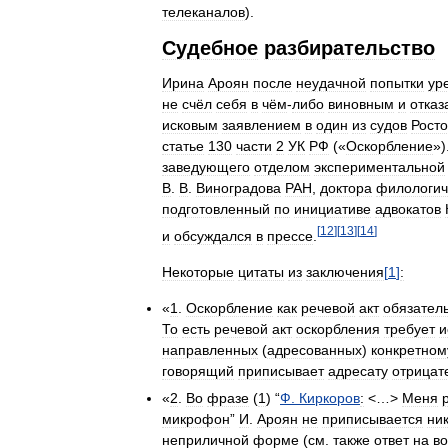
телеканалов
).
Судебное
разбирательство
Ирина
Ароян
после
неудачной
попытки
ур
не
счёл
себя
в
чём
-
либо
виновным
и
отказ
исковым
заявлением
в
один
из
судов
Рост
статье
130
части
2
УК
РФ
(«
Оскорбление
»)
заведующего
отделом
экспериментальной
В
.
В
.
Виноградова
РАН
,
доктора
филологич
подготовленный
по
инициативе
адвокатов
[
12
]
[
13
]
[
14
]
и
обсуждался
в
прессе
.
Некоторые
цитаты
из
заключения
[
1
]
:
«
1
.
Оскорбление
как
речевой
акт
обязател
То
есть
речевой
акт
оскорбления
требует
и
направленных
(
адресованных
)
конкретном
говорящий
приписывает
адресату
отрицат
«
2
.
Во
фразе
(
1
) “
Ф
.
Киркоров
:
<…>
Меня
микрофон
”
И
.
Ароян
не
приписывается
ни
неприличной
форме
(
см
.
также
ответ
на
в