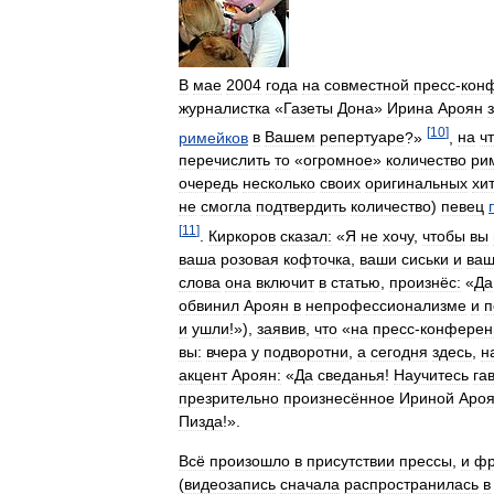
В
мае
2004
года
на
совместной
пресс
-
кон
журналистка
«
Газеты
Дона
»
Ирина
Ароян
[
10
]
римейков
в
Вашем
репертуаре
?»
,
на
ч
перечислить
то
«
огромное
»
количество
ри
очередь
несколько
своих
оригинальных
хи
не
смогла
подтвердить
количество
)
певец
[
11
]
.
Киркоров
сказал:
«
Я
не
хочу
,
чтобы
вы
ваша
розовая
кофточка
,
ваши
сиськи
и
ва
слова
она
включит
в
статью
,
произнёс:
«
Да
обвинил
Ароян
в
непрофессионализме
и
п
и
ушли
!»),
заявив
,
что
«
на
пресс
-
конфере
вы:
вчера
у
подворотни
,
а
сегодня
здесь
,
н
акцент
Ароян:
«
Да
сведанья
!
Научитесь
га
презрительно
произнесённое
Ириной
Аро
Пизда
!».
Всё
произошло
в
присутствии
прессы
,
и
фр
(
видеозапись
сначала
распространилась
в