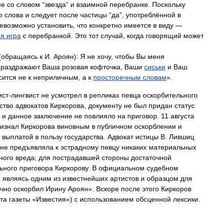
ме
со
словом
“
звезда
“
и
взаимной
перебранке
.
Поскольку
о
слова
и
следует
после
частицы
“
да
”,
употреблённой
в
евозможно
установить
,
что
конкретно
имеется
в
виду
—
ая
игра
с
перебранкой
.
Это
тот
случай
,
когда
говорящий
может
(
обращаясь
к
И
.
Ароян
)
:
Я
не
хочу
,
чтобы
Вы
меня
раздражают
Ваша
розовая
кофточка
,
Ваши
сиськи
и
Ваш
сится
не
к
неприличным
,
а
к
просторечным
словам
».
ист
-
лингвист
не
усмотрел
в
репликах
певца
оскорбительного
ство
адвокатов
Киркорова
,
документу
не
был
придан
статус
,
и
данное
заключение
не
повлияло
на
приговор
.
11
августа
изнал
Киркорова
виновным
в
публичном
оскорблении
и
выплатой
в
пользу
государства
.
Адвокат
истицы
В
.
Лившиц
не
предъявляла
к
эстрадному
певцу
никаких
материальных
ного
вреда
;
для
пострадавшей
стороны
достаточной
ьного
приговора
Киркорову
.
В
официальном
судебном
,
являясь
одним
из
известнейших
артистов
и
образцом
для
чно
оскорбил
Ирину
Ароян
».
Вскоре
после
этого
Киркоров
та
газеты
«
Известия
»)
с
использованием
обсценной
лексики
.