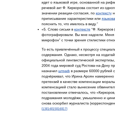
идет
о
языковой
игре
,
основанной
на
риф
речевой
акт
Ф
.
Киркорова
состоит
из
одног
значении
реакции
-
согласия
,
по
контексту
н
приписывание
характеристики
или
языков
пояснить
то
,
что
имелось
в
виду
.”
«
5
.
Слово
сиськи
в
контексте
“
Ф
.
Киркоров
фотографировали
.
Вы
мне
надоели
.
Меня
микрофон
”
с
точки
зрения
стилистики
отно
То
есть
привлечённый
к
процессу
специал
содержания
.
Однако
,
несмотря
на
ходатай
официальной
лингвистической
экспертизы
2004
года
мировой
суд
Ростова
-
на
-
Дону
пр
назначил
штраф
в
размере
60000
рублей
с
подчёркивал
,
что
Ирина
Ароян
намеренно
претензий
в
качестве
компенсации
мораль
компенсацией
стало
вынесение
обвинител
постановлении
отмечалось
,
что
«
Киркоров
подражания
молодёжи
,
умышленно
и
цини
снова
оскорбил
журналиста
(
корреспонден
[
13
]
[
14
]
[
15
]
[
16
]
[
17
]