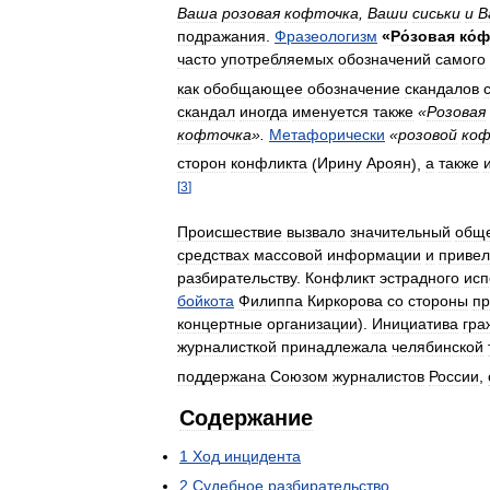
Ваша
розовая
кофточка
,
Ваши
сиськи
и
В
подражания
.
Фразеологизм
«
Ро́зовая
ко́
часто
употребляемых
обозначений
самого
как
обобщающее
обозначение
скандалов
скандал
иногда
именуется
также
«
Розовая
кофточка
».
Метафорически
«
розовой
коф
сторон
конфликта
(
Ирину
Ароян
),
а
также
[
3
]
Происшествие
вызвало
значительный
общ
средствах
массовой
информации
и
приве
разбирательству
.
Конфликт
эстрадного
исп
бойкота
Филиппа
Киркорова
со
стороны
пр
концертные
организации
).
Инициатива
гра
журналисткой
принадлежала
челябинской
поддержана
Союзом
журналистов
России
,
Содержание
1
Ход
инцидента
2
Судебное
разбирательство