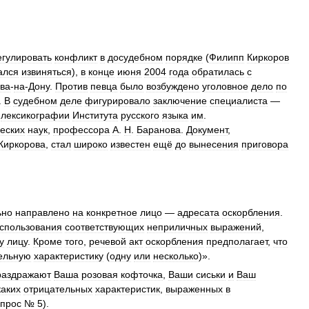
егулировать
конфликт
в
досудебном
порядке
(
Филипп
Киркоров
ался
извиняться
),
в
конце
июня
2004
года
обратилась
с
ова
-
на
-
Дону
.
Против
певца
было
возбуждено
уголовное
дело
по
.
В
судебном
деле
фигурировало
заключение
специалиста
—
лексикографии
Института
русского
языка
им
.
еских
наук
,
профессора
А
.
Н
.
Баранова
.
Документ
,
Киркорова
,
стал
широко
известен
ещё
до
вынесения
приговора
ьно
направлено
на
конкретное
лицо
—
адресата
оскорбления
.
спользования
соответствующих
неприличных
выражений
,
у
лицу
.
Кроме
того
,
речевой
акт
оскорбления
предполагает
,
что
ельную
характеристику
(
одну
или
несколько
)».
раздражают
Ваша
розовая
кофточка
,
Ваши
сиськи
и
Ваш
каких
отрицательных
характеристик
,
выраженных
в
опрос
№
5
).