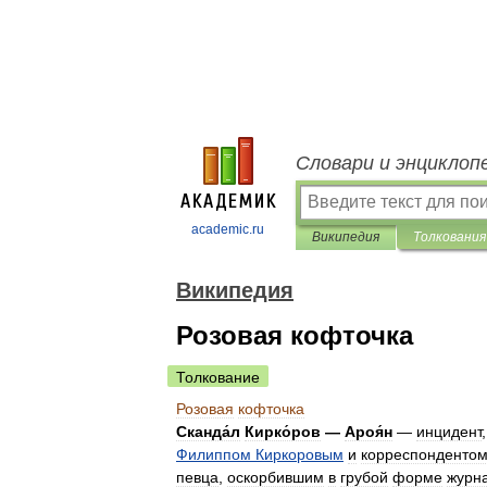
Словари и энциклоп
academic.ru
Википедия
Толкования
Википедия
Розовая кофточка
Толкование
Розовая
кофточка
Сканда́л
Кирко́ров
—
Ароя́н
—
инцидент
Филиппом
Киркоровым
и
корреспонденто
певца
,
оскорбившим
в
грубой
форме
журна