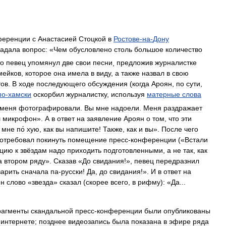
ференции
с
Анастасией
Стоцкой
в
Ростове
-
на
-
Дону
задала
вопрос:
«
Чем
обусловлено
столь
большое
количество
то
певец
упомянул
две
свои
песни
,
предложив
журналистке
мейков
,
которое
она
имела
в
виду
,
а
также
назвал
в
свою
тов
.
В
ходе
последующего
обсуждения
(
когда
Ароян
,
по
сути
,
по
-
хамски
оскорбил
журналистку
,
используя
матерные
слова
меня
фотографировали
.
Вы
мне
надоели
.
Меня
раздражает
ш
микрофон
».
А
в
ответ
на
заявление
Ароян
о
том
,
что
эти
мне
по́
хую
,
как
вы
напишите
!
Также
,
как
и
вы
».
После
чего
отребовал
покинуть
помещение
пресс
-
конференции
(«
Встали
нцию
к
звёздам
надо
приходить
подготовленными
,
а
не
так
,
как
а
втором
ряду
».
Сказав
«
До
свидания
!»,
певец
передразнил
варить
сначала
па
-
русски
!
Да
,
до
свидания
!».
И
в
ответ
на
ян
слово
«
звезда
»
сказал
(
скорее
всего
,
в
рифму
)
:
«
Да
...
агменты
скандальной
пресс
-
конференции
были
опубликованы
интернете
;
позднее
видеозапись
была
показана
в
эфире
ряда