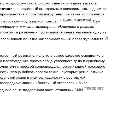
аш
микрофон
»
стала
широко
известной
и
даже
вызвала
фточка
»
,
порождённый
скандальным
эпизодом
,
стал
одним
из
происшествия
и
событий
вокруг
него
;
он
также
используется
[
1
]
[
нет
в
источнике
]
с
персонами
«
бульварной
прессы
»
.
Сам
кофточка
,
сиськи
и
микрофон
», «
Киркоров
и
розовая
точкой
»
в
различных
публикациях
изредка
называли
одну
из
[
2
]
использовали
понятие
как
собирательный
образ
журналиста
.
ественный
резонанс
,
получило
самое
широкое
освещение
в
ло
к
возбуждению
против
певца
уголовного
дела
и
судебному
олнителя
с
прессой
сопровождался
организацией
массового
ессы
(
певца
бойкотировали
также
некоторые
региональные
жданской
акции
в
знак
солидарности
с
ростовской
телерадиокомпании
«
Восточный
экспресс
»
и
была
[
4
]
[
5
]
[
6
]
[
7
]
[
8
]
[
9
]
однако
её
не
поддержала
часть
столичных
СМИ
.