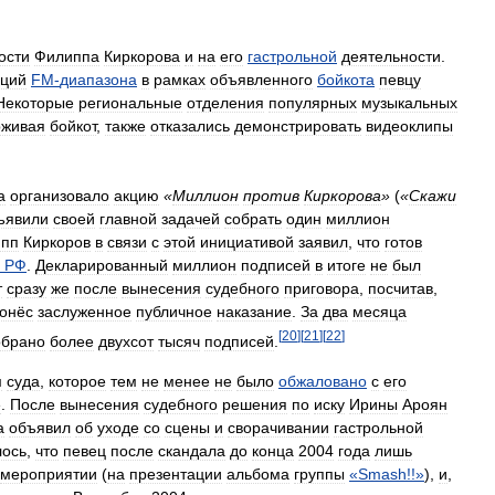
ости
Филиппа
Киркорова
и
на
его
гастрольной
деятельности
.
нций
FM
-
диапазона
в
рамках
объявленного
бойкота
певцу
Некоторые
региональные
отделения
популярных
музыкальных
рживая
бойкот
,
также
отказались
демонстрировать
видеоклипы
а
организовало
акцию
«
Миллион
против
Киркорова
»
(
«
Скажи
ъявили
своей
главной
задачей
собрать
один
миллион
пп
Киркоров
в
связи
с
этой
инициативой
заявил
,
что
готов
РФ
.
Декларированный
миллион
подписей
в
итоге
не
был
т
сразу
же
после
вынесения
судебного
приговора
,
посчитав
,
онёс
заслуженное
публичное
наказание
.
За
два
месяца
[
20
]
[
21
]
[
22
]
обрано
более
двухсот
тысяч
подписей
.
м
суда
,
которое
тем
не
менее
не
было
обжаловано
с
его
е
.
После
вынесения
судебного
решения
по
иску
Ирины
Ароян
а
объявил
об
уходе
со
сцены
и
сворачивании
гастрольной
лось
,
что
певец
после
скандала
до
конца
2004
года
лишь
мероприятии
(
на
презентации
альбома
группы
«
Smash
!!»
),
и
,