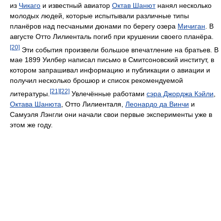
из
Чикаго
и известный авиатор
Октав Шанют
нанял несколько
молодых людей, которые испытывали различные типы
планёров над песчаными дюнами по берегу озера
Мичиган
. В
августе Отто Лилиенталь погиб при крушении своего планёра.
[20]
Эти события произвели большое впечатление на братьев. В
мае 1899 Уилбер написал письмо в Смитсоновский институт, в
котором запрашивал информацию и публикации о авиации и
получил несколько брошюр и список рекомендуемой
[21]
[22]
литературы.
Увлечённые работами
сэра Джорджа Кэйли
,
Октава Шанюта
, Отто Лилиенталя,
Леонардо да Винчи
и
Самуэля Лэнгли они начали свои первые эксперименты уже в
этом же году.