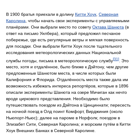
В 1900 братья приехали в долину
Китти Хоук
,
Северная
Каролина
, чтобы начать свои эксперименты с управляемыми
планёрами. Они выбрали место по совету
Октава Шанюта
(в
ответ на письмо Уилбера), который предложил песчаное
побережье, где есть регулярные ветры и мягкая поверхность
для посадки. Они выбрали Китти Хоук после тщательного
исследования метеорологических данных Национальной
[31]
службы погоды, письма в метеорологическую службу
. Это
место, хотя и отдалённое, было ближе к Дэйтону, чем другие
предложенные Шанютом места, в числе которых были
Калифорния и Флорида. Отдалённость места также дала им
возможность избежать интереса репортёров, которые в 1896
описали эксперименты Шанюта на озере Мичиган как нечто
вроде циркового представления. Необходимо было
путешествовать поездом из Дэйтона в Цинциннати; пересесть
на ночной поезд в Олд поинт Комфорт, Вирджиния (около
Ньюпорт-Ньюс); далее на пароме в Норфолк; поездом в
Элизабет Сити, Северная Каролина; и морским путём в Китти
Хоук Внешних Банках в Северной Каролине.