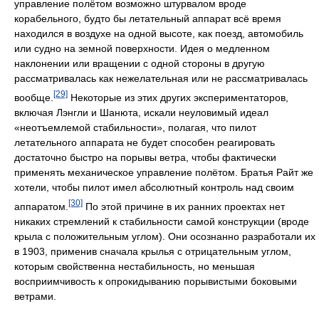
управление полётом возможно штурвалом вроде
корабельного, будто бы летательный аппарат всё время
находился в воздухе на одной высоте, как поезд, автомобиль
или судно на земной поверхности. Идея о медленном
наклонении или вращении с одной стороны в другую
рассматривалась как нежелательная или не рассматривалась
[29]
вообще.
Некоторые из этих других экспериментаторов,
включая Лэнгли и Шанюта, искали неуловимый идеал
«неотъемлемой стабильности», полагая, что пилот
летательного аппарата не будет способен реагировать
достаточно быстро на порывы ветра, чтобы фактически
применять механическое управление полётом. Братья Райт же
хотели, чтобы пилот имел абсолютный контроль над своим
[30]
аппаратом.
По этой причине в их ранних проектах нет
никаких стремлений к стабильности самой конструкции (вроде
крыла с положительным углом). Они осознанно разработали их
в 1903, применив сначала крылья с отрицательным углом,
которым свойственна нестабильность, но меньшая
восприимчивость к опрокидыванию порывистыми боковыми
ветрами.