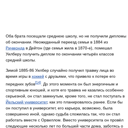
Оба брата посещали среднюю школу, но не получили дипломы
об окончании. Неожиданный переезд семьи в 1884 из
Ричмонда
в Дейтон (где семья жила в 1870-е), помешал
Уилберу получить диплом по окончании четырёх классов
средней школы.
Зимой 1885-86 Уилбер случайно получил травму лица во
время игры в
хоккей
с друзьями, что привело к потере его
[14]
передних зубов
. До этого момента он был энергичным и
спортивным юношей, и хотя его травма не казались особенно
серьезной, он стал замкнутым, кроме того, не стал поступать в
Йельский университет
, как это планировалось ранее. Если бы
он поступил в университет, его карьера, возможно, была
совершенно иной, однако судьба сложилась так, что он стал
работать вместе с Орвиллом. Вместо университета он провёл
следующие несколько лет по большей части дома, заботясь о