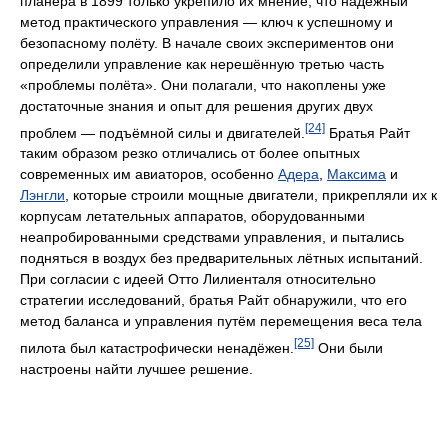
планёра в 1899 только укрепило их мнение, что надёжный
метод практического управления — ключ к успешному и
безопасному полёту. В начале своих экспериментов они
определили управление как нерешённую третью часть
«проблемы полёта». Они полагали, что накоплены уже
достаточные знания и опыт для решения других двух
[24]
проблем — подъёмной силы и двигателей.
Братья Райт
таким образом резко отличались от более опытных
современных им авиаторов, особенно
Адера
,
Максима
и
Лэнгли
, которые строили мощные двигатели, прикрепляли их к
корпусам летательных аппаратов, оборудованными
неапробированными средствами управления, и пытались
подняться в воздух без предварительных лётных испытаний.
При согласии с идеей Отто Лилиенталя относительно
стратегии исследований, братья Райт обнаружили, что его
метод баланса и управления путём перемещения веса тела
[25]
пилота был катастрофически ненадёжен.
Они были
настроены найти лучшее решение.