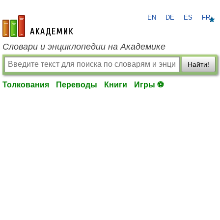
EN
DE
ES
FR
academic.ru
Словари и энциклопедии на Академике
Найти!
Толкования
Переводы
Книги
Игры ⚽