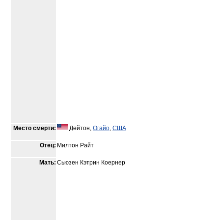
Место смерти:
Дейтон,
Огайо
,
США
Отец:
Милтон Райт
Мать:
Сьюзен Кэтрин Коернер