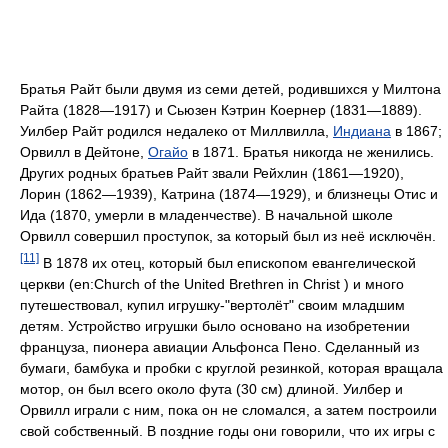
Братья Райт были двумя из семи детей, родившихся у Милтона
Райта (1828—1917) и Сьюзен Кэтрин Коернер (1831—1889).
Уилбер Райт родился недалеко от Миллвилла,
Индиана
в 1867;
Орвилл в Дейтоне,
Огайо
в 1871. Братья никогда не женились.
Других родных братьев Райт звали Рейхлин (1861—1920),
Лорин (1862—1939), Катрина (1874—1929), и близнецы Отис и
Ида (1870, умерли в младенчестве). В начальной школе
Орвилл совершил проступок, за который был из неё исключён.
[11]
В 1878 их отец, который был епископом евангелической
церкви (en:Church of the United Brethren in Christ ) и много
путешествовал, купил игрушку-"вертолёт" своим младшим
детям. Устройство игрушки было основано на изобретении
француза, пионера авиации Альфонса Пено. Сделанный из
бумаги, бамбука и пробки с круглой резинкой, которая вращала
мотор, он был всего около фута (30 см) длиной. Уилбер и
Орвилл играли с ним, пока он не сломался, а затем построили
свой собственный. В поздние годы они говорили, что их игры с