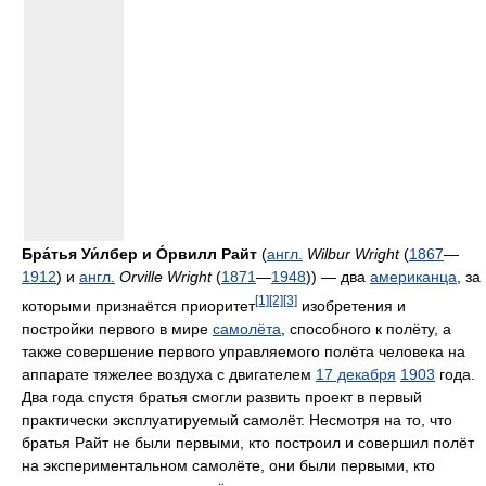
Бра́тья Уи́лбер и О́рвилл Райт
(
англ.
Wilbur Wright
(
1867
—
1912
) и
англ.
Orville Wright
(
1871
—
1948
)) — два
американца
, за
[1]
[2]
[3]
которыми признаётся приоритет
изобретения и
постройки первого в мире
самолёта
, способного к полёту, а
также совершение первого управляемого полёта человека на
аппарате тяжелее воздуха с двигателем
17 декабря
1903
года.
Два года спустя братья смогли развить проект в первый
практически эксплуатируемый самолёт. Несмотря на то, что
братья Райт не были первыми, кто построил и совершил полёт
на экспериментальном самолёте, они были первыми, кто