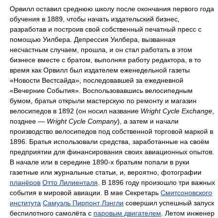
Орвилл оставил среднюю школу после окончания первого года
обучения в 1889, чтобы начать издательский бизнес,
разработав и построив свой собственный печатный пресс с
помощью Уилбера. Депрессия Уилбера, вызванная
несчастным случаем, прошла, и он стал работать в этом
бизнесе вместе с братом, выполняя работу редактора, в то
время как Орвилл был издателем еженедельной газеты
«Новости Вестсайда», последовавшей за ежедневной
«Вечерние События». Воспользовавшись велосипедным
бумом, братья открыли мастерскую по ремонту и магазин
велосипедов в 1892 (он носил название
Wright Cycle Exchange
,
позднее —
Wright Cycle Company
), а затем и начали
производство велосипедов под собственной торговой маркой в
1896. Братья использовали средства, заработанные на своём
предприятии для финансирования своих авиационных опытов.
В начале или в середине 1890-х братьям попали в руки
газетные или журнальные статьи, и, вероятно, фотографии
планёров
Отто Лилиенталя
. В 1896 году произошло три важных
события в мировой авиации. В мае Секретарь
Смитсоновского
института
Самуэль Пирпонт Лэнгли
совершил успешный запуск
беспилотного самолёта с
паровым двигателем
. Летом инженер