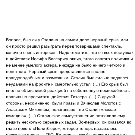
Вопрос, был ли у Сталина на самом деле нервный срыв, или
он просто решил разыграть перед товарищами спектакль,
конечно очень интересен. Надо отметить, что во всех поступках
и действиях Иосифа Виссарионовича, этого ловкого политика и
не менее умелого актера, никогда не было ничего четкого и
понятного. Нервный срыв представляется вполне
правдоподобным и возможным. Сталин был сильно подавлен
неудачами на фронте и смертельно устал. (…) Его срыв был
вполне объяснимой реакцией на собственную неспособность
правильно просчитать действия Гитлера. (…) С другой
стороны, несомненно, были правы и Вячеслав Молотов с
Анастасом Микояном, полагавшие, что Сталин «ломает
комедию». (…) Сталинское самоустранение позволило ему
решить несколько серьезных задач. Во-первых, он оказался во
главе нового «Политбюро», которое теперь называлось
несколько иначе — ГКО. Во-вторых, как бы подвел черту под