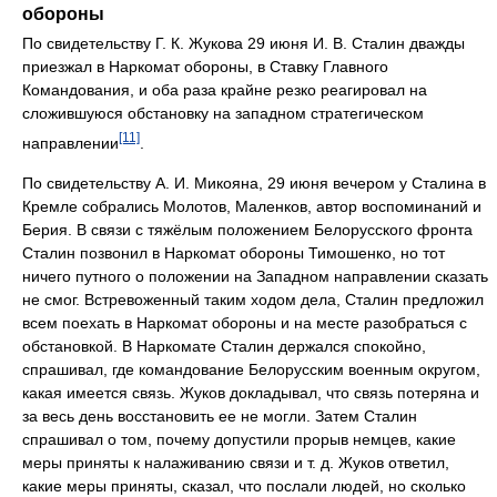
обороны
По свидетельству Г. К. Жукова 29 июня И. В. Сталин дважды
приезжал в Наркомат обороны, в Ставку Главного
Командования, и оба раза крайне резко реагировал на
сложившуюся обстановку на западном стратегическом
[11]
направлении
.
По свидетельству А. И. Микояна, 29 июня вечером у Сталина в
Кремле собрались Молотов, Маленков, автор воспоминаний и
Берия. В связи с тяжёлым положением Белорусского фронта
Сталин позвонил в Наркомат обороны Тимошенко, но тот
ничего путного о положении на Западном направлении сказать
не смог. Встревоженный таким ходом дела, Сталин предложил
всем поехать в Наркомат обороны и на месте разобраться с
обстановкой. В Наркомате Сталин держался спокойно,
спрашивал, где командование Белорусским военным округом,
какая имеется связь. Жуков докладывал, что связь потеряна и
за весь день восстановить ее не могли. Затем Сталин
спрашивал о том, почему допустили прорыв немцев, какие
меры приняты к налаживанию связи и т. д. Жуков ответил,
какие меры приняты, сказал, что послали людей, но сколько