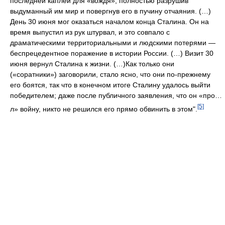
последней каплей для «вождя», полностью разрушив
выдуманный им мир и повергнув его в пучину отчаяния. (…)
День 30 июня мог оказаться началом конца Сталина. Он на
время выпустил из рук штурвал, и это совпало с
драматическими территориальными и людскими потерями —
беспрецедентное поражение в истории России. (…) Визит 30
июня вернул Сталина к жизни. (…)Как только они
(«соратники») заговорили, стало ясно, что они по-прежнему
его боятся, так что в конечном итоге Сталину удалось выйти
победителем; даже после публичного заявления, что он «про…
[5]
л» войну, никто не решился его прямо обвинить в этом".