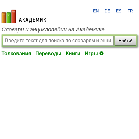
EN
DE
ES
FR
academic.ru
Словари и энциклопедии на Академике
Найти!
Толкования
Переводы
Книги
Игры ⚽