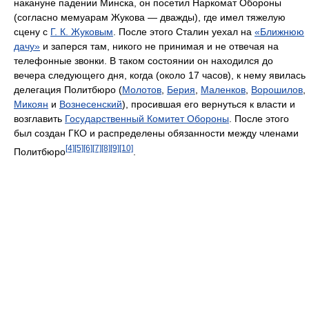
накануне падении Минска, он посетил Наркомат Обороны
(согласно мемуарам Жукова — дважды), где имел тяжелую
сцену с
Г. К. Жуковым
. После этого Сталин уехал на
«Ближнюю
дачу»
и заперся там, никого не принимая и не отвечая на
телефонные звонки. В таком состоянии он находился до
вечера следующего дня, когда (около 17 часов), к нему явилась
делегация Политбюро (
Молотов
,
Берия
,
Маленков
,
Ворошилов
,
Микоян
и
Вознесенский
), просившая его вернуться к власти и
возглавить
Государственный Комитет Обороны
. После этого
был создан ГКО и распределены обязанности между членами
[4]
[5]
[6]
[7]
[8]
[9]
[10]
Политбюро
.