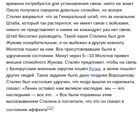
времени потребуется для установления связи, никто не знает.
Около получаса говорили довольно спокойно, но вскоре
Сталин взорвался: что за Генеральный штаб, что за начальник
Штаба, который так растерялся, не имеет связи с войсками,
никого не представляет и никем не командует, раз нет связи,
Штаб бессилен руководить. Такой окрик Сталина был для
Жукова оскорбительным, и он выбежал в другую комнату.
Молотов пошел за ним. Все присутсвовавшие были в
удрученном состоянии. Минут через 5—10 Молотов привел
внешне спокойного Жукова. Сталин предложил, чтобы на связь
с Белорусским военным округом пошёл
Кулик
, а затем пошлют
других людей. Такое задание было дано позднее Ворошилову.
Сталин был настолько удручен, что когда вышли из наркомата,
сказал: «Ленин оставил нам великое наследие, мы — его
наследники — все это…» Все были поражены этим
высказыванием Сталина и посчитали, что это он сказал в
[12]
состоянии аффекта
.