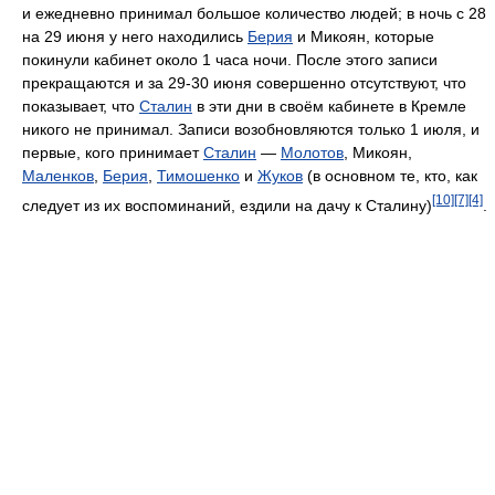
и ежедневно принимал большое количество людей; в ночь с 28
на 29 июня у него находились
Берия
и Микоян, которые
покинули кабинет около 1 часа ночи. После этого записи
прекращаются и за 29-30 июня совершенно отсутствуют, что
показывает, что
Сталин
в эти дни в своём кабинете в Кремле
никого не принимал. Записи возобновляются только 1 июля, и
первые, кого принимает
Сталин
—
Молотов
, Микоян,
Маленков
,
Берия
,
Тимошенко
и
Жуков
(в основном те, кто, как
[10]
[7]
[4]
следует из их воспоминаний, ездили на дачу к Сталину)
.