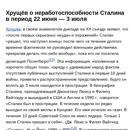
Хрущёв о неработоспособности Сталина
в период 22 июня — 3 июля
Хрущёв
, в своём знаменитом докладе на ХХ съезде заявил, что
«после первых серьезных неудач и поражений» Сталин
«решил, что наступил конец» после чего «в течение долгого
времени фактически не руководил военными действиями,
прекратив делать что-либо вообще», пока его не посетила
[23]
делегация Политбюро
. Эта информация, изложенная в
нарочито общих тонах, наряду с удивившим народ фактом
отсутствия публичных выступлений Сталина в первые 10 дней
войны, привела к распространенном представлению, будто он
вплоть до 3 июля находился в прострации. В биографии
Сталина, принадлежащей Джонатану Люису и Филипу
Вайтхеду и вышедшей в США и Англии в 1990 г., говорится:
«Сталин был в прострации. В течение недели он редко
выходил из своей виллы в Кунцево. Его имя исчезло из газет. В
течение 10 дней Советский Союз не имел лидера. Только 1
июля Сталин пришел в себя». (Дж. Люис и Филип Вайтхед.
[18]
«Сталин». Нью-Йорк, 1990. с.805)
. В сатирическом рассказе