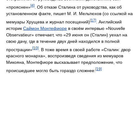
[4]
«прояснен»
. Об отказе Сталина от руководства, как об
установленном факте, пишет М. И. Мельтюхов (со ссылкой на
[17]
мемуары Хрущева и журнал посещений)
. Английский
историк
Саймон Монтефиоре
в своём интервью «Nouvelle
Observatieur» отмечает, что «29 июня он (Сталин) уехал на
свою дачу, где в течение двух дней находился в полной
[10]
прострации»
. В тоже время в своей работе «Сталин: двор
красного монарха», воспроизведя сведения из мемуаров
Микояна, Монтефиоре высказывает предположение, что
[19]
происшедшее могло быть гораздо сложнее: