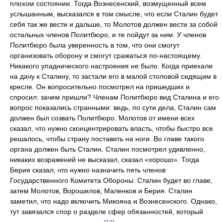
плохом состоянии. Тогда Вознесенский, возмущенный всем
услышанным, высказался в том смысле, что если Сталин будет
себя так же вести и дальше, то Молотов должен вести за собой
остальных членов Политбюро, и те пойдут за ним. У членов
Политбюро была уверенность в том, что они смогут
организовать оборону и смогут сражаться по-настоящему.
Никакого упаднического настроения не было. Когда приехали
на дачу к Сталину, то застали его в малой столовой сидящим в
кресле. Он вопросительно посмотрел на пришедших и
спросил: зачем пришли? Членам Политбюро вид Сталина и его
вопрос показались странными: ведь, по сути дела, Сталин сам
должен был созвать Политбюро. Молотов от имени всех
сказал, что нужно сконцентрировать власть, чтобы быстро все
решалось, чтобы страну поставить на ноги. Во главе такого
органа должен быть Сталин. Сталин посмотрел удивленно,
никаких возражений не высказал, сказал «хорошо». Тогда
Берия сказал, что нужно назначить пять членов
Государственного Комитета Обороны: Сталин будет во главе,
затем Молотов, Ворошилов, Маленков и Берия. Сталин
заметил, что надо включить Микояна и Вознесенского. Однако,
тут завязался спор о разделе сфер обязанностей, который