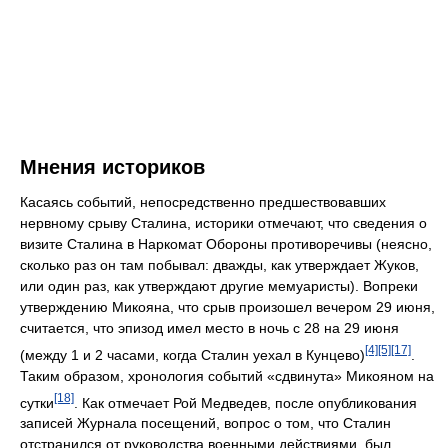
Мнения историков
Касаясь событий, непосредственно предшествовавших
нервному срыву Сталина, историки отмечают, что сведения о
визите Сталина в Наркомат Обороны противоречивы (неясно,
сколько раз он там побывал: дважды, как утверждает Жуков,
или один раз, как утверждают другие мемуаристы). Вопреки
утверждению Микояна, что срыв произошел вечером 29 июня,
считается, что эпизод имел место в ночь с 28 на 29 июня
[4]
[5]
[17]
(между 1 и 2 часами, когда Сталин уехал в Кунцево)
.
Таким образом, хронология событий «сдвинута» Микояном на
[18]
сутки
. Как отмечает Рой Медведев, после опубликования
записей Журнала посещений, вопрос о том, что Сталин
отстранился от руководства военными действиями, был