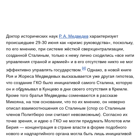
Доктор исторических наук
Р. А. Медведев
характеризует
происшедшее 29-30 июня как «кризис руководства», поскольку,
по его мнению, при системе жёсткой сверхцентрализации,
созданной Сталиным, только к нему лично сходились «все нити
управления страной и армией» и в его отсутствие никто не мог
[4]
эффективно управлять государством.
Однако, в новой книге
Роя и Жореса Медведевых высказывается уже другая гипотеза,
что создание ГКО было инициативой самого Сталина, которую
он и обдумывал в Кунцево в дни своего отсутствия в Кремле.
Кроме того братья Медведевы соменваются в рассказе
Микояна, на том основании, что по их мнению, он неверно
описал взаимоотношения со Сталиным (спор со Сталиным
членов Политбюро они считают невозможным). Согласно их
точке зрения, и идею о ГКО не могли придумать Молотов или
Берия — концентрация в стране власти в форме подобного
нового и надпартийного органа могла быть лишь инициативой