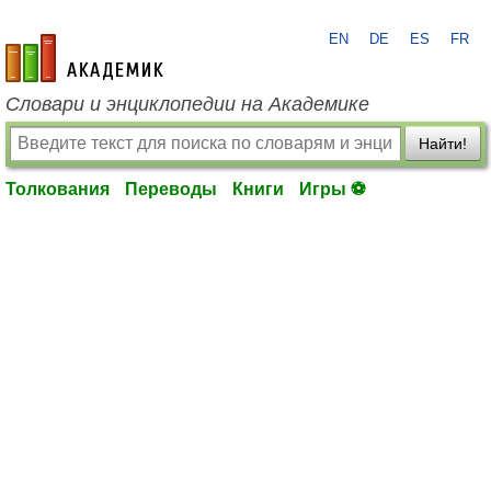
EN
DE
ES
FR
academic.ru
Словари и энциклопедии на Академике
Найти!
Толкования
Переводы
Книги
Игры ⚽