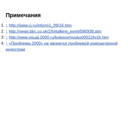
Примечания
↑
http://www.ci.ru/inform1_99/16.htm
↑
http://news.bbc.co.uk/2/hi/talking_point/586938.stm
↑
http://www.visual.2000.ru/kolesov/modus/00118y2k.htm
↑
«Проблема-2000» не является проблемой компьютерной
индустрии