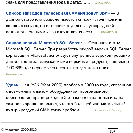
знака для представления года в датах,… …
Википедия
Список эпизодов телесериала «Меня зовут Эрл»
— В
данной статье или разделе имеется список источников или
внешних ссылок, но источники отдельных утверждений
остаются неясными из за отсутствия сносок …
Википедия
Список версий Microsoft SQL Server
— Основная статья:
Microsoft SQL Server При разработке каждой версии SQL Server
корпорация Microsoft использует внутреннее версионирование
для контроля за выпускаемыми версиями продукта, например
7.00.699, где первое число соответствует поколению… …
Википедия
Удвак
— сл. Y2K (Year 2000) проблема 2000 го года, связанная
с возможным отказом оборудования, программного
обеспечения при переходе в 3 е тысячелетие Большинство
хакеров хорошо понимает, что это большей частью мыльный
пузырь раздутый СМИ таких проблем,… …
Hacker's dictionary
© Академик, 2000-2026
18+