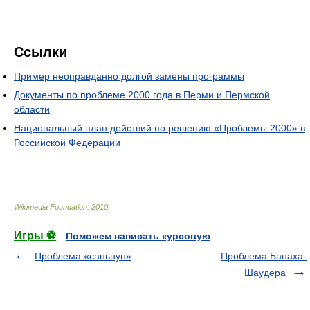
Ссылки
Пример неоправданно долгой замены программы
Документы по проблеме 2000 года в Перми и Пермской
области
Национальный план действий по решению «Проблемы 2000» в
Российской Федерации
Wikimedia Foundation
.
2010
.
Игры ⚽
Поможем написать курсовую
Проблема «саньнун»
Проблема Банаха-
Шаудера