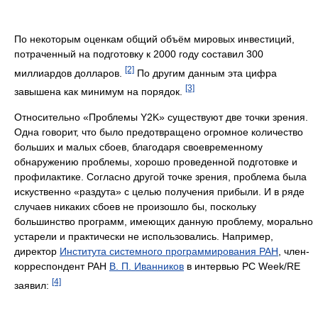
По некоторым оценкам общий объём мировых инвестиций,
потраченный на подготовку к 2000 году составил 300
[2]
миллиардов долларов.
По другим данным эта цифра
[3]
завышена как минимум на порядок.
Относительно «Проблемы Y2K» существуют две точки зрения.
Одна говорит, что было предотвращено огромное количество
больших и малых сбоев, благодаря своевременному
обнаружению проблемы, хорошо проведенной подготовке и
профилактике. Согласно другой точке зрения, проблема была
искуственно «раздута» с целью получения прибыли. И в ряде
случаев никаких сбоев не произошло бы, поскольку
большинство программ, имеющих данную проблему, морально
устарели и практически не использовались. Например,
директор
Института системного программирования РАН
, член-
корреспондент РАН
В. П. Иванников
в интервью PC Week/RE
[4]
заявил: