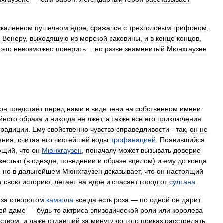
скаленном
пушечном
ядре
,
сражался
с
трехголовым
грифоном
,
ю
Венеру
,
выходящую
из
морской
раковины
,
и
в
конце
концов
,
это
невозможно
поверить
…
но
разве
знаменитый
Мюнхгаузен
он
предстаёт
перед
нами
в
виде
тени
на
собственном
имени
.
йного
образа
и
никогда
не
лжёт
,
а
также
все
его
приключения
традиции
.
Ему
свойственно
чувство
справедливости
-
так
,
он
не
ения
,
считая
его
чистейшей
воды
профанацией
.
Появившийся
ющий
,
что
он
Мюнхгаузен
,
поначалу
может
вызывать
доверие
жестью
(
в
одежде
,
поведении
и
образе
вцелом
)
и
ему
до
конца
,
но
в
дальнейшем
Мюнхгаузен
доказывает
,
что
он
настоящий
т
свою
историю
,
летает
на
ядре
и
спасает
город
от
султана
.
за
отворотом
камзола
всегда
есть
роза
—
по
одной
он
дарит
ой
даме
—
будь
то
актриса
эпизодической
роли
или
королева
нством
,
и
даже
отдавший
за
минуту
до
того
приказ
расстрелять