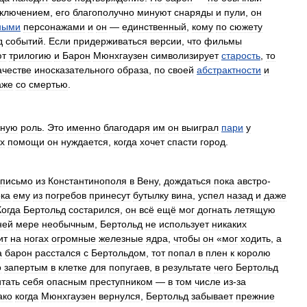
ключением
,
его
благополучно
минуют
снаряды
и
пули
,
он
ными
персонажами
и
он
—
единственный
,
кому
по
сюжету
д
событий
.
Если
придерживаться
версии
,
что
фильмы
ют
трилогию
и
Барон
Мюнхгаузен
символизирует
старость
,
то
ачестве
иносказательного
образа
,
по
своей
абстрактности
и
аже
со
смертью
.
жную
роль
.
Это
именно
благодаря
им
он
выиграл
пари
у
х
помощи
он
нуждается
,
когда
хочет
спасти
город
.
письмо
из
Константинополя
в
Вену
,
дождаться
пока
австро
-
ка
ему
из
погребов
принесут
бутылку
вина
,
успел
назад
и
даже
Когда
Бертольд
состарился
,
он
всё
ещё
мог
догнать
летящую
ней
мере
необычным
,
Бертольд
не
использует
никаких
ит
на
ногах
огромные
железные
ядра
,
чтобы
он
«
мог
ходить
,
а
а
барон
расстался
с
Бертольдом
,
тот
попал
в
плен
к
королю
о
запертым
в
клетке
для
попугаев
,
в
результате
чего
Бертольд
итать
себя
опасным
преступником
—
в
том
числе
из
-
за
ако
когда
Мюнхгаузен
вернулся
,
Бертольд
забывает
прежние