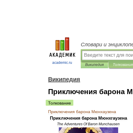
Словари и энциклоп
academic.ru
Википедия
Толкования
Википедия
Приключения барона М
Толкование
Приключения
барона
Мюнхаузена
Приключения
барона
Мюнхгаузена
The
Adventures
Of
Baron
Munchausen