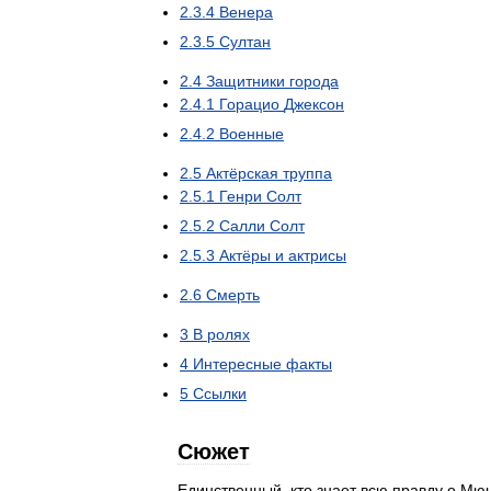
2
.
3
.
4
Венера
2
.
3
.
5
Султан
2
.
4
Защитники
города
2
.
4
.
1
Горацио
Джексон
2
.
4
.
2
Военные
2
.
5
Актёрская
труппа
2
.
5
.
1
Генри
Солт
2
.
5
.
2
Салли
Солт
2
.
5
.
3
Актёры
и
актрисы
2
.
6
Смерть
3
В
ролях
4
Интересные
факты
5
Ссылки
Сюжет
Единственный
,
кто
знает
всю
правду
о
Мюн