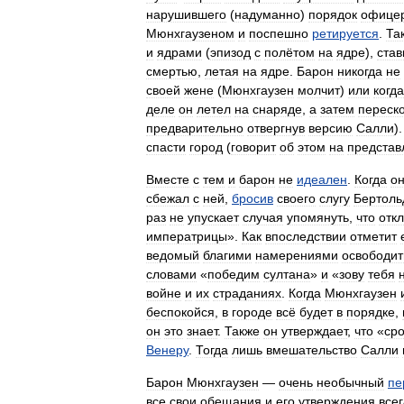
нарушившего
(
надуманно
)
порядок
офице
Мюнхгаузеном
и
поспешно
ретируется
.
Та
и
ядрами
(
эпизод
с
полётом
на
ядре
),
став
смертью
,
летая
на
ядре
.
Барон
никогда
не
своей
жене
(
Мюнхгаузен
молчит
)
или
когда
деле
он
летел
на
снаряде
,
а
затем
переск
предварительно
отвергнув
версию
Салли
)
спасти
город
(
говорит
об
этом
на
представ
Вместе
с
тем
и
барон
не
идеален
.
Когда
о
сбежал
с
ней
,
бросив
своего
слугу
Бертоль
раз
не
упускает
случая
упомянуть
,
что
отк
императрицы
».
Как
впоследствии
отметит
ведомый
благими
намерениями
освободит
словами
«
победим
султана
»
и
«
зову
тебя
войне
и
их
страданиях
.
Когда
Мюнхгаузен
беспокойся
,
в
городе
всё
будет
в
порядке
,
он
это
знает
.
Также
он
утверждает
,
что
«
сро
Венеру
.
Тогда
лишь
вмешательство
Салли
Барон
Мюнхгаузен
—
очень
необычный
пе
все
свои
обещания
и
его
утверждения
всег