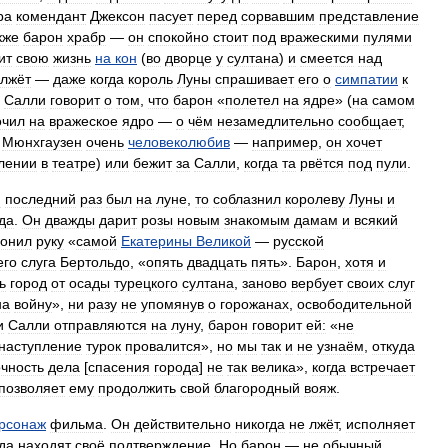
ра
комендант
Джексон
пасует
перед
сорвавшим
представление
кже
барон
храбр
—
он
спокойно
стоит
под
вражескими
пулями
ит
свою
жизнь
на
кон
(
во
дворце
у
султана
)
и
смеется
над
лжёт
—
даже
когда
король
Луны
спрашивает
его
о
симпатии
к
Салли
говорит
о
том
,
что
барон
«
полетел
на
ядре
» (
на
самом
очил
на
вражеское
ядро
—
о
чём
незамедлительно
сообщает
,
.
Мюнхгаузен
очень
человеколюбив
—
например
,
он
хочет
лении
в
театре
)
или
бежит
за
Салли
,
когда
та
рвётся
под
пули
.
н
последний
раз
был
на
луне
,
то
соблазнил
королеву
Луны
и
да
.
Он
дважды
дарит
розы
новым
знакомым
дамам
и
всякий
лонил
руку
«
самой
Екатерины
Великой
—
русской
его
слуга
Бертольдо
, «
опять
двадцать
пять
».
Барон
,
хотя
и
ь
город
от
осады
турецкого
султана
,
заново
вербует
своих
слуг
на
войну
»,
ни
разу
не
упомянув
о
горожанах
,
освободительной
и
Салли
отправляются
на
луну
,
барон
говорит
ей:
«
не
наступление
турок
провалится
»,
но
мы
так
и
не
узнаём
,
откуда
чность
дела
[
спасения
города
]
не
так
велика
»,
когда
встречает
позволяет
ему
продолжить
свой
благородный
вояж
.
рсонаж
фильма
.
Он
действительно
никогда
не
лжёт
,
исполняет
да
находят
своё
подтверждение
.
Но
барон
—
не
обычный