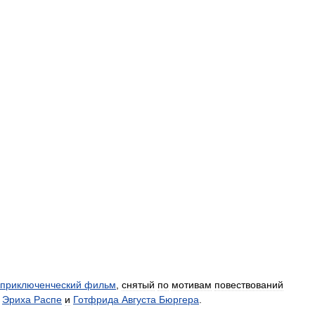
приключенческий
фильм
,
снятый
по
мотивам
повествований
Эриха
Распе
и
Готфрида
Августа
Бюргера
.