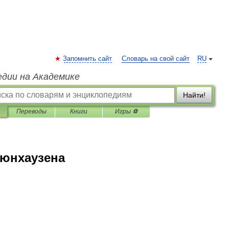
Запомнить сайт
Словарь на свой сайт
RU
едии на Академике
Найти!
Переводы
Книги
Игры ⚽
юнхаузена