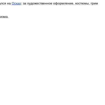
ался
на
Оскар
:
за
художественное
оформление
,
костюмы
,
грим
лизма
.