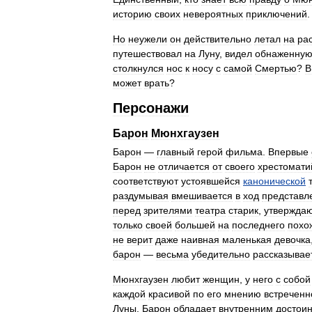
историю
своих
невероятных
приключений
.
Но
неужели
он
действительно
летал
на
ра
путешествовал
на
Луну
,
видел
обнаженну
столкнулся
нос
к
носу
с
самой
Смертью
?
В
может
врать
?
Персонажи
Барон
Мюнхгаузен
Барон
—
главный
герой
фильма
.
Впервые
Барон
не
отличается
от
своего
хрестомати
соответствуют
устоявшейся
канонической
раздумывая
вмешивается
в
ход
представл
перед
зрителями
театра
старик
,
утвержда
только
своей
большей
на
последнего
похо
не
верит
даже
наивная
маленькая
девочка
барон
—
весьма
убедительно
рассказывае
Мюнхгаузен
любит
женщин
,
у
него
с
собой
каждой
красивой
по
его
мнению
встреченн
Луны
.
Барон
обладает
внутренним
достои