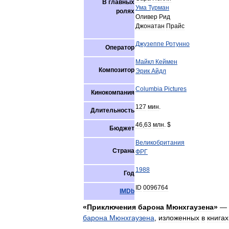
В
главных
Ума
Турман
ролях
Оливер
Рид
Джонатан
Прайс
Джузеппе
Ротунно
Оператор
Майкл
Кеймен
Композитор
Эрик
Айдл
Columbia
Pictures
Кинокомпания
127
мин
.
Длительность
46
,
63
млн
. $
Бюджет
Великобритания
Страна
ФРГ
1988
Год
ID
0096764
IMDb
«
Приключения
барона
Мюнхгаузена
»
—
барона
Мюнхгаузена
,
изложенных
в
книгах