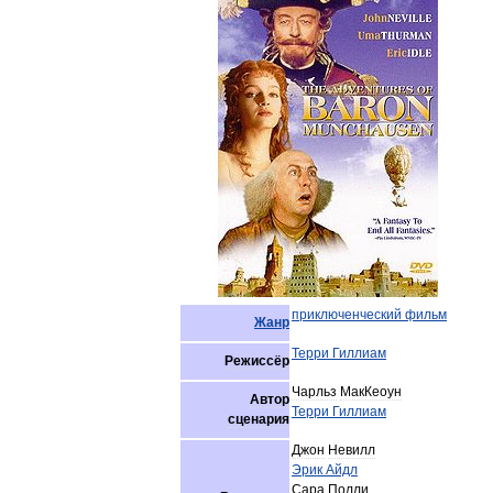
приключенческий
фильм
Жанр
Терри
Гиллиам
Режиссёр
Чарльз
МакКеоун
Автор
Терри
Гиллиам
сценария
Джон
Невилл
Эрик
Айдл
Сара
Полли