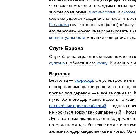
человек:
он
молодеет
с
каждым
новым
при
знаком
со
многими
мифическими
и
сказоч
фильма
удаётся
кардинально
изменять
хо
Гиллиама
(
см
.
интересные
факты
)
образу
его
персонаж
можно
интерпретировать
в
к
концептуальности
могущий
соперничать
д
Слуги
Барона
Слуги
барона
играют
в
фильме
немалова
султана
и
обчистил
его
казну
.
И
именно
в
и
Бертольд
Бертольд
—
скороход
.
Он
успел
доставить
венгерская
императрица
напишет
ответ
,
по
поспал
под
деревом
—
и
всё
за
один
час
.
пулю
.
Хотя
его
дар
можно
назвать
по
край
волшебных
приспособлений
—
однако
нос
не
носиться
вокруг
как
ошпаренный
».
Когд
Луны
,
который
двадцать
лет
продержал
ег
потерял
память
,
забыл
своё
имя
и
стал
сч
железных
ядер
кандальника
на
ногах
.
Одн