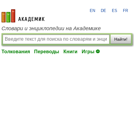
EN
DE
ES
FR
academic.ru
Словари и энциклопедии на Академике
Найти!
Толкования
Переводы
Книги
Игры ⚽