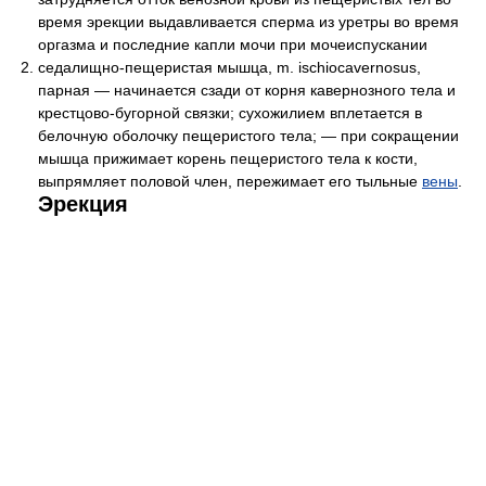
время эрекции выдавливается сперма из уретры во время
оргазма и последние капли мочи при мочеиспускании
седалищно-пещеристая мышца, m. ischiocavernosus,
парная — начинается сзади от корня кавернозного тела и
крестцово-бугорной связки; сухожилием вплетается в
белочную оболочку пещеристого тела; — при сокращении
мышца прижимает корень пещеристого тела к кости,
выпрямляет половой член, пережимает его тыльные
вены
.
Эрекция