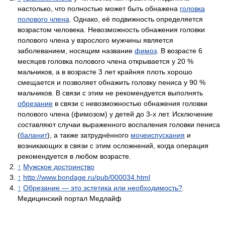
настолько, что полностью может быть обнажена
головка
полового члена
. Однако, её подвижность определяется
возрастом человека. Невозможность обнажения головки
полового члена у взрослого мужчины является
заболеванием, носящим название
фимоз
. В возрасте 6
месяцев головка полового члена открывается у 20 %
мальчиков, а в возрасте 3 лет крайняя плоть хорошо
смещается и позволяет обнажить головку пениса у 90 %
мальчиков. В связи с этим не рекомендуется выполнять
обрезание
в связи с невозможностью обнажения головки
полового члена (фимозом) у детей до 3-х лет. Исключение
составляют случаи выраженного воспаления головки пениса
(
баланит
), а также затруднённого
мочеиспускания
и
возникающих в связи с этим осложнений, когда операция
рекомендуется в любом возрасте.
↑
Мужское достоинство
↑
http://www.bondage.ru/pub/000034.html
↑
Обрезание — это эстетика или необходимость?
Медицинский портал Медлайф