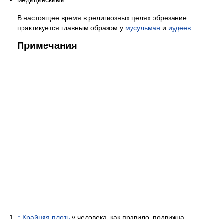
медицинскими.
В настоящее время в религиозных целях обрезание
практикуется главным образом у
мусульман
и
иудеев
.
Примечания
↑
Крайняя плоть
у человека, как правило, подвижна