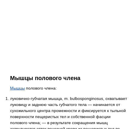
Мышцы полового члена
Мышцы
полового члена:
луковично-губчатая мышца, m. bulbosponginosus, охватывает
луковицу и заднюю часть губчатого тела — начинается от
сухожильного центра промежности и фиксируется к тыльной
поверхности пещеристых тел и собственной фасции
полового члена; — в результате сокращения мышц
затрудняется отток венозной крови из пещеристых тел во