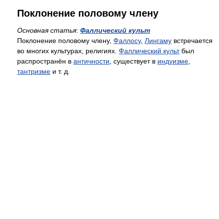
Поклонение половому члену
Основная статья
:
Фаллический культ
Поклонение половому члену,
Фаллосу
,
Лингаму
встречается
во многих культурах, религиях.
Фаллический культ
был
распространён в
античности
, существует в
индуизме
,
тантризме
и т. д.