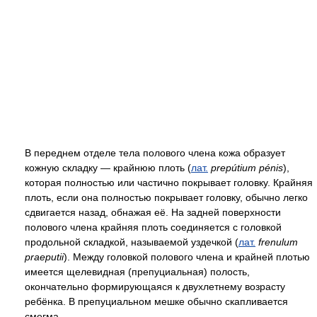
В переднем отделе тела полового члена кожа образует
кожную складку — крайнюю плоть (
лат.
prepútium pénis
),
которая полностью или частично покрывает головку. Крайняя
плоть, если она полностью покрывает головку, обычно легко
сдвигается назад, обнажая её. На задней поверхности
полового члена крайняя плоть соединяется с головкой
продольной складкой, называемой уздечкой (
лат.
frenulum
praeputii
). Между головкой полового члена и крайней плотью
имеется щелевидная (препуциальная) полость,
окончательно формирующаяся к двухлетнему возрасту
ребёнка. В препуциальном мешке обычно скапливается
смегма.