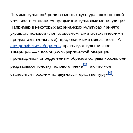
Помимо культовой роли во многих культурах сам половой
член часто становится предметом культовых манипуляций.
Например в некоторых африканских культурах принято
украшать половой член всевозможными металлическими
предметами (кольцами), продеваемыми сквозь плоть. А
австралийские аборигены
практикуют культ «языка
ящерицы» — с помощью хирургической операции,
производимой определённым образом острым ножом, они
[3]
раздваивают головку полового члена
так, что «он
[4]
становится похожим на двуглавый орган кенгуру»
.