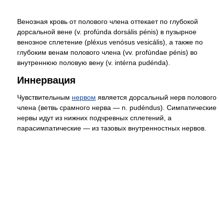
Венозная кровь от полового члена оттекает по глубокой
дорсальной вене (v. profúnda dorsális pénis) в пузырное
венозное сплетение (pléxus venósus vesicális), а также по
глубоким венам полового члена (vv. profúndae pénis) во
внутреннюю половую вену (v. intérna pudénda).
Иннервация
Чувствительным
нервом
является дорсальный нерв полового
члена (ветвь срамного нерва — n. pudéndus). Симпатические
нервы идут из нижних подчревных сплетений, а
парасимпатические — из тазовых внутренностных нервов.