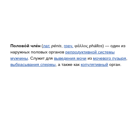
Полово́й чле́н
(
лат.
pénis
,
греч.
φάλλος
phállos
) — один из
наружных половых органов
репродуктивной системы
мужчины
. Служит для
выведения мочи
из
мочевого пузыря
,
выбрасывания спермы
, а также как
копулятивный
орган.