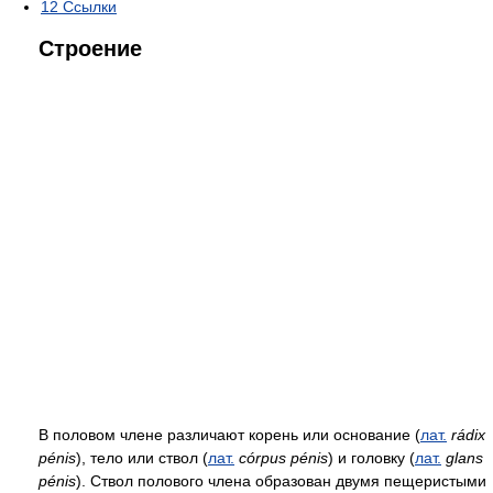
12
Ссылки
Строение
В половом члене различают корень или основание (
лат.
rádix
pénis
), тело или ствол (
лат.
córpus pénis
) и головку (
лат.
glans
pénis
). Ствол полового члена образован двумя пещеристыми