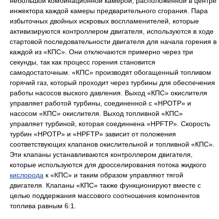
небольшой комбинационной камерой, расположенной в центре
инжектора каждой камеры предварительного сгорания. Пара
избыточных двойных искровых воспламенителей, которые
активизируются контроллером двигателя, используются в ходе
стартовой последовательности двигателя для начала горения в
каждой из «КПС». Они отключаются примерно через три
секунды, так как процесс горения становится
самодостаточным. «КПС» производят обогащенный топливом
горячий газ, который проходит через турбины для обеспечения
работы насосов выского давления. Выход «КПС» окислителя
управляет работой турбины, соединенной с «HPOTP» и
насосом «КПС» окислителя. Выход топливной «КПС»
управляет турбиной, которая соединнена «HPFTP». Скорость
турбин «HPOTP» и «HPFTP» зависит от положения
соответствующих клапанов окислительной и топливной «КПС».
Эти клапаны устанавливаются контроллером двигателя,
которые используются для дросселирования потока жидкого
кислорода
к «КПС» и таким образом управляют тягой
двигателя. Клапаны «КПС» также функционируют вместе с
целью поддержания массового соотношения компонентов
топлива равным 6:1.