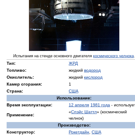
Испытания на стенде основного двигателя
космического челнока
.
Тип:
ЖРД
Топливо:
жидкий
водород
Окислитель:
жидкий
кислород
Камер сгорания:
1
Страна:
США
Использование:
Время эксплуатации:
12 апреля
1981 года
- используе
«
Спэйс Шаттл
» (космический
Применение:
челнок)
Производство:
Конструктор:
Рокетдайн
,
США