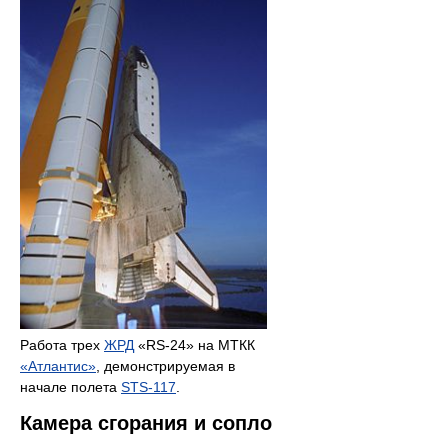
Работа трех
ЖРД
«RS-24» на МТКК
«Атлантис»
, демонстрируемая в
начале полета
STS-117
.
Камера сгорания и сопло