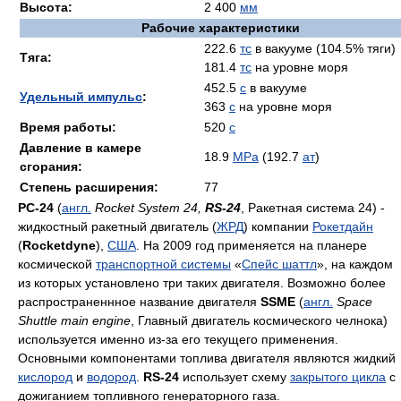
Высота:
2 400
мм
Рабочие характеристики
222.6
тс
в вакууме (104.5% тяги)
Тяга:
181.4
тс
на уровне моря
452.5
c
в вакууме
Удельный импульс
:
363
c
на уровне моря
Время работы:
520
c
Давление в камере
18.9
MPa
(192.7
ат
)
сгорания:
Степень расширения:
77
РС-24
(
англ.
Rocket System 24,
RS-24
, Ракетная система 24) -
жидкостный ракетный двигатель (
ЖРД
) компании
Рокетдайн
(
Rocketdyne
),
США
. На 2009 год применяется на планере
космической
транспортной системы
«
Спейс шаттл
», на каждом
из которых установлено три таких двигателя. Возможно более
распространеннное название двигателя
SSME
(
англ.
Space
Shuttle main engine
, Главный двигатель космического челнока)
используется именно из-за его текущего применения.
Основными компонентами топлива двигателя являются жидкий
кислород
и
водород
.
RS-24
использует схему
закрытого цикла
с
дожиганием топливного генераторного газа.