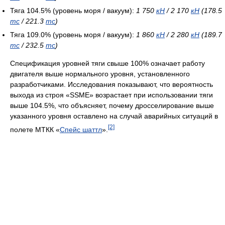
Тяга 104.5% (уровень моря / вакуум):
1 750
кН
/ 2 170
кН
(178.5
тс
/ 221.3
тс
)
Тяга 109.0% (уровень моря / вакуум):
1 860
кН
/ 2 280
кН
(189.7
тс
/ 232.5
тс
)
Спецификация уровней тяги свыше 100% означает работу
двигателя выше нормального уровня, установленного
разработчиками. Исследования показывают, что вероятность
выхода из строя «SSME» возрастает при использовании тяги
выше 104.5%, что объясняет, почему дросселирование выше
указанного уровня оставлено на случай аварийных ситуаций в
[2]
полете МТКК «
Спейс шаттл
».