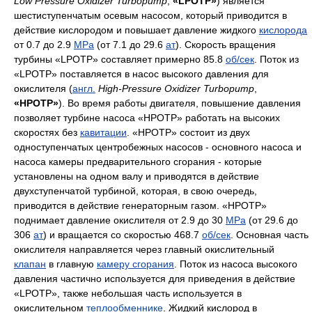
Low Pressure Oxidizer Turbopump
,
«LPOTP»
) является
шестиступенчатым осевым насосом, который приводится в
действие кислородом и повышает давление жидкого
кислорода
от 0.7 до 2.9
MPa
(от 7.1 до 29.6
ат
). Скорость вращения
турбины «LPOTP» составляет примерно 85.8
об/сек
. Поток из
«LPOTP» поставляется в насос высокого давления для
окислителя (
англ.
High-Pressure Oxidizer Turbopump
,
«HPOTP»
). Во время работы двигателя, повышение давления
позволяет турбине насоса «HPOTP» работать на высоких
скоростях без
кавитации
. «HPOTP» состоит из двух
одноступенчатых центробежных насосов - основного насоса и
насоса камеры предварительного сгорания - которые
установлены на одном валу и приводятся в действие
двухступенчатой турбиной, которая, в свою очередь,
приводится в действие генераторным газом. «HPOTP»
поднимает давление окислителя от 2.9 до 30
MPa
(от 29.6 до
306
ат
) и вращается со скоростью 468.7
об/сек
. Основная часть
окислителя направляется через главный окислительный
клапан
в главную
камеру сгорания
. Поток из насоса высокого
давления частично используется для приведения в действие
«LPOTP», также небольшая часть используется в
окислительном
теплообменнике
. Жидкий кислород в