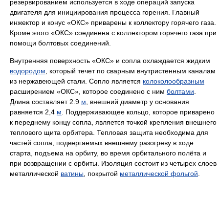
резервированием используется в ходе операций запуска
двигателя для инициирования процесса горения. Главный
инжектор и конус «ОКС» приварены к коллектору горячего газа.
Кроме этого «ОКС» соединена с коллектором горячего газа при
помощи болтовых соединений.
Внутренняя поверхность «ОКС» и сопла охлаждается жидким
водородом
, который течет по сварным внутристенным каналам
из нержавеющей стали. Сопло является
колоколообразным
расширением «ОКС», которое соединено с ним
болтами
.
Длина составляет 2.9
м
, внешний диаметр у основания
равняется 2,4
м
. Поддерживающее кольцо, которое приварено
к переднему концу сопла, является точкой крепления внешнего
теплового щита орбитера. Тепловая защита необходима для
частей сопла, подвергаемых внешнему разогреву в ходе
старта, подъема на орбиту, во время орбитального полёта и
при возвращении с орбиты. Изоляция состоит из четырех слоев
металлической
ватины
, покрытой
металлической фольгой
.