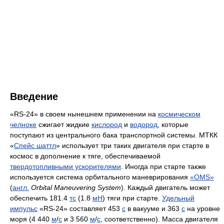
Введение
«RS-24» в своем нынешнем применении на
космическом
челноке
сжигает жидкие
кислород
и
водород
, которые
поступают из центрального бака транспортной системы. МТКК
«
Спейс шаттл
» использует три таких двигателя при старте в
космос в дополнение к тяге, обеспечиваемой
твердотопливными ускорителями
. Иногда при старте также
используется система орбитального маневрирования
«OMS»
(
англ.
Orbital Maneuvering System
). Каждый двигатель может
обеспечить 181.4
тс
(1.8
мН
) тяги при старте.
Удельный
импульс
«RS-24» составляет 453
с
в вакууме и 363
с
на уровне
моря (4 440
м
/
с
и 3 560
м
/
с
, соответственно). Масса двигателя