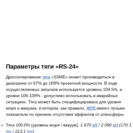
Параметры тяги «RS-24»
Дросселирование
тяги
«SSME» может производиться в
диапазоне от 67% до 109% проектной мощности. В ходе
осуществляемых запусков используется уровень 104.5%, а
уровни 106-109% - допустимо использовать в аварийных
ситуациях. Тяга может быть специфицирована для уровня
моря и вакуума, в котором, как правило,
ЖРД
имеют лу́чшие
показатели по причине отсутствия эффектов от атмосферы:
Тяга 100.0% (уровень моря / вакуум):
1 670
кН
/ 2 090
кН
(170.3
тс
/ 213.1
тс
)