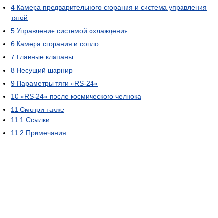
4
Камера предварительного сгорания и система управления
тягой
5
Управление системой охлаждения
6
Камера сгорания и сопло
7
Главные клапаны
8
Несущий шарнир
9
Параметры тяги «RS-24»
10
«RS-24» после космического челнока
11
Смотри также
11.1
Ссылки
11.2
Примечания