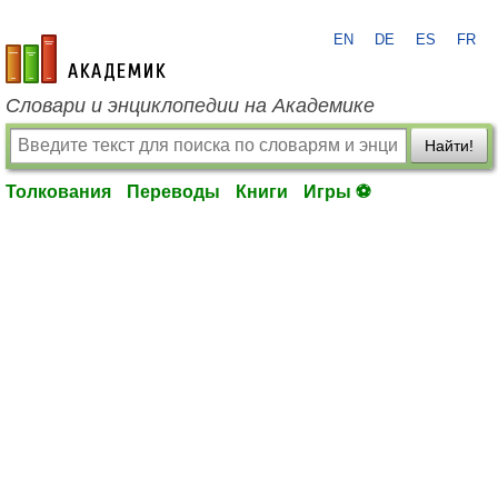
EN
DE
ES
FR
academic.ru
Словари и энциклопедии на Академике
Найти!
Толкования
Переводы
Книги
Игры ⚽