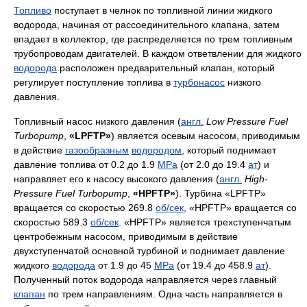
Топливо
поступает в челнок по топливной линии жидкого
водорода, начиная от рассоединительного клапана, затем
впадает в коллектор, где распределяется по трем топливным
трубопроводам двигателей. В каждом ответвлении для жидкого
водорода
расположен предварительный клапан, который
регулирует поступление топлива в
турбонасос
низкого
давления.
Топливный насос низкого давления (
англ.
Low Pressure Fuel
Turbopump
,
«LPFTP»
) является осевым насосом, приводимым
в действие
газообразным
водородом
, который поднимает
давление топлива от 0.2 до 1.9
MPa
(от 2.0 до 19.4
ат
) и
направляет его к насосу высокого давления (
англ.
High-
Pressure Fuel Turbopump
,
«HPFTP»
). Турбина «LPFTP»
вращается со скоростью 269.8
об/сек
, «HPFTP» вращается со
скоростью 589.3
об/сек
. «HPFTP» является трехступенчатым
центробежным насосом, приводимым в действие
двухступенчатой основной турбиной и поднимает давление
жидкого
водорода
от 1.9 до 45
MPa
(от 19.4 до 458.9
ат
).
Полученный поток водорода направляется через главный
клапан
по трем направлениям. Одна часть направляется в