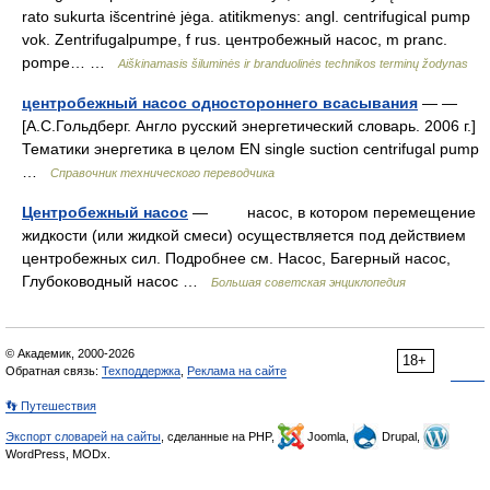
rato sukurta išcentrinė jėga. atitikmenys: angl. centrifugical pump
vok. Zentrifugalpumpe, f rus. центробежный насос, m pranc.
pompe… …
Aiškinamasis šiluminės ir branduolinės technikos terminų žodynas
центробежный насос одностороннего всасывания
— —
[А.С.Гольдберг. Англо русский энергетический словарь. 2006 г.]
Тематики энергетика в целом EN single suction centrifugal pump
…
Справочник технического переводчика
Центробежный насос
— насос, в котором перемещение
жидкости (или жидкой смеси) осуществляется под действием
центробежных сил. Подробнее см. Насос, Багерный насос,
Глубоководный насос …
Большая советская энциклопедия
© Академик, 2000-2026
18+
Обратная связь:
Техподдержка
,
Реклама на сайте
👣 Путешествия
Экспорт словарей на сайты
, сделанные на PHP,
Joomla,
Drupal,
WordPress, MODx.