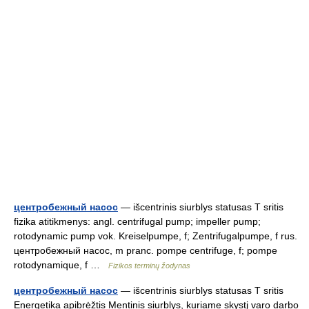
центробежный насос
— išcentrinis siurblys statusas T sritis
fizika atitikmenys: angl. centrifugal pump; impeller pump;
rotodynamic pump vok. Kreiselpumpe, f; Zentrifugalpumpe, f rus.
центробежный насос, m pranc. pompe centrifuge, f; pompe
rotodynamique, f …
Fizikos terminų žodynas
центробежный насос
— išcentrinis siurblys statusas T sritis
Energetika apibrėžtis Mentinis siurblys, kuriame skystį varo darbo