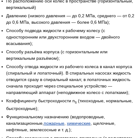
По расположению оси колёс в пространстве (горизонтальный,
вертикальный)
Давлению (низкого давления — до 0,2 МПа, среднего — от 0,2
до 0,6 МПа, высокого давления — более 0,6 МПа);
Способу подвода жидкости к рабочему колесу (с
односторонним или двухсторонним входом — двойного
всасывания);
Способу разъёма корпуса (с горизонтальным или
вертикальным разъёмом);
Способу отвода жидкости из рабочего колеса в канал корпуса
(спиральный и лопаточный). В спиральных насосах жидкость
отводится сразу в спиральный канал; в лопаточных жидкость
сначала проходит через специальное устройство —
направляющий аппарат (неподвижное колесо с лопатками);
Коэффициенту быстроходности n
(тихоходные, нормальные,
s
быстроходные);
Функциональному назначению (водопроводные,
канализационные,
пожарные
,
химические
, щелочные,
нефтяные, землесосные и т. д.);
Способу соединения с двигателем: приводные (с редуктором