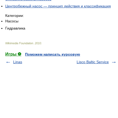
Центробежный насос — принцип действия и классификация
Категории:
Насосы
Гидравлика
Wikimedia Foundation
.
2010
.
Игры ⚽
Поможем написать курсовую
Linas
Lisco Baltic Service