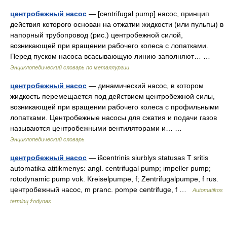
центробежный насос
— [centrifugal pump] насос, принцип
действия которого основан на отжатии жидкости (или пульпы) в
напорный трубопровод (рис.) центробежной силой,
возникающей при вращении рабочего колеса с лопатками.
Перед пуском насоса всасывающую линию заполняют… …
Энциклопедический словарь по металлургии
центробежный насос
— динамический насос, в котором
жидкость перемещается под действием центробежной силы,
возникающей при вращении рабочего колеса с профильными
лопатками. Центробежные насосы для сжатия и подачи газов
называются центробежными вентиляторами и… …
Энциклопедический словарь
центробежный насос
— išcentrinis siurblys statusas T sritis
automatika atitikmenys: angl. centrifugal pump; impeller pump;
rotodynamic pump vok. Kreiselpumpe, f; Zentrifugalpumpe, f rus.
центробежный насос, m pranc. pompe centrifuge, f …
Automatikos
terminų žodynas