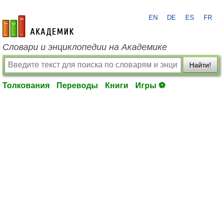
EN
DE
ES
FR
academic.ru
Словари и энциклопедии на Академике
Найти!
Толкования
Переводы
Книги
Игры ⚽