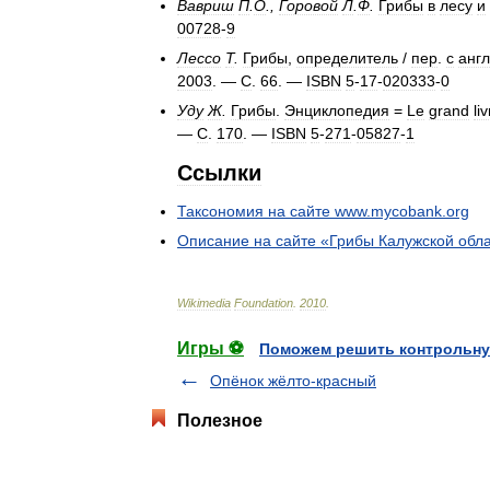
Вавриш
П
.
О
.,
Горовой
Л
.
Ф
.
Грибы
в
лесу
и
00728
-
9
Лессо
Т
.
Грибы
,
определитель
/
пер
.
с
англ
2003
. —
С
.
66
. —
ISBN
5
-
17
-
020333
-
0
Уду
Ж
.
Грибы
.
Энциклопедия
=
Le
grand
li
—
С
.
170
. —
ISBN
5
-
271
-
05827
-
1
Ссылки
Таксономия
на
сайте
www
.
mycobank
.
org
Описание
на
сайте
«
Грибы
Калужской
обл
Wikimedia
Foundation
.
2010
.
Игры ⚽
Поможем решить контрольну
Опёнок жёлто-красный
Полезное