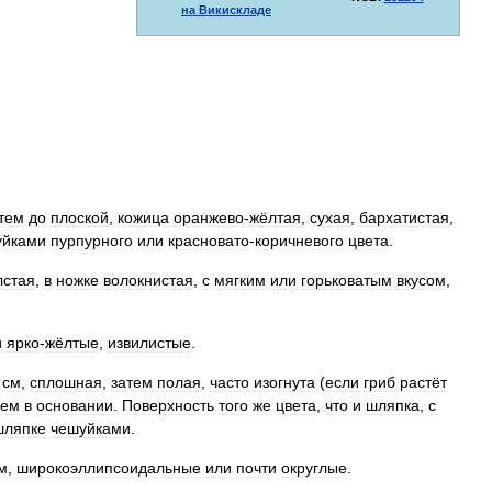
на
Викискладе
тем
до
плоской
,
кожица
оранжево
-
жёлтая
,
сухая
,
бархатистая
,
уйками
пурпурного
или
красновато
-
коричневого
цвета
.
лстая
,
в
ножке
волокнистая
,
с
мягким
или
горьковатым
вкусом
,
и
ярко
-
жёлтые
,
извилистые
.
см
,
сплошная
,
затем
полая
,
часто
изогнута
(
если
гриб
растёт
ием
в
основании
.
Поверхность
того
же
цвета
,
что
и
шляпка
,
с
шляпке
чешуйками
.
м
,
широкоэллипсоидальные
или
почти
округлые
.