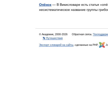
Опёнок
— В Викисловаре есть статья «опё
несистематическое название группы гри
© Академик, 2000-2026
Обратная связь:
Техподдерж
👣 Путешествия
Экспорт словарей на сайты
, сделанные на PHP,
Jo