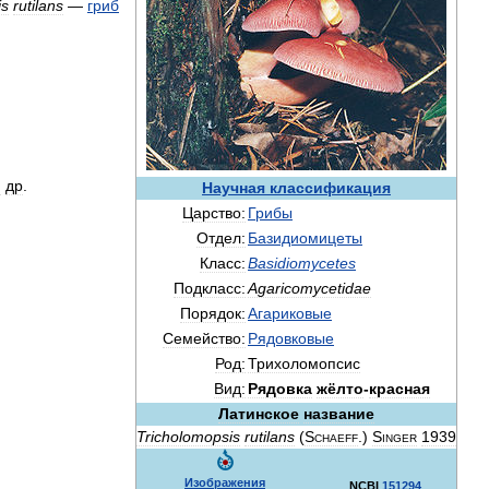
is
rutilans
—
гриб
и
др
.
Научная
классификация
Царство:
Грибы
Отдел:
Базидиомицеты
Класс:
Basidiomycetes
Подкласс:
Agaricomycetidae
Порядок:
Агариковые
Семейство:
Рядовковые
Род:
Трихоломопсис
Вид:
Рядовка
жёлто
-
красная
Латинское
название
Tricholomopsis
rutilans
(
Schaeff
.)
Singer
1939
Изображения
NCBI
151294