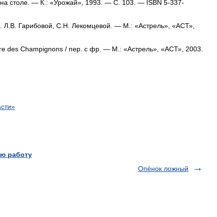
на
столе
. —
К
.
:
«
Урожай
»,
1993
. —
С
.
103
. —
ISBN
5
-
337
-
.
Л
.
В
.
Гарибовой
,
С
.
Н
.
Лекомцевой
. —
М
.
:
«
Астрель
», «
АСТ
»,
vre
des
Champignons
/
пер
.
с
фр
. —
М
.
:
«
Астрель
», «
АСТ
»,
2003
.
асти
»
ю работу
Опёнок ложный