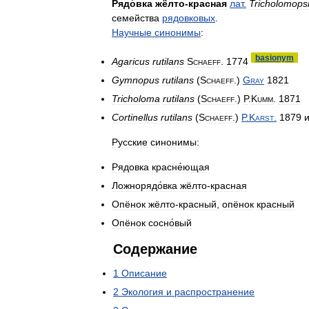
Рядо́вка
жёлто
-
красная
лат
.
Tricholomops
семейства
рядовковых
.
Научные
синонимы
:
basionym
Agaricus
rutilans
Schaeff
.
1774
Gymnopus
rutilans
(
Schaeff
.)
Gray
1821
Tricholoma
rutilans
(
Schaeff
.)
P
.
Kumm
.
1871
Cortinellus
rutilans
(
Schaeff
.)
P
.
Karst
.
1879
Русские
синонимы:
Рядовка
красне́ющая
Ложнорядо́вка
жёлто
-
красная
Опёнок
жёлто
-
красный
,
опёнок
красный
Опёнок
сосно́вый
Содержание
1
Описание
2
Экология
и
распространение