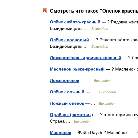
Смотреть что такое "Опёнок красн
Опёнок жёлто-красный
— ? Рядовка жёлт
Базидиомицеты …
Википедия
Опёнок сосновый
— ? Рядовка жёлто кра
Базидиомицеты …
Википедия
Ложноопёнок кирпично-красный
— ? Ло
Маслёнок рыже-красный
— ? Маслёнок
Ложноопёнок
— …
Википедия
Опёнок ложный
— …
Википедия
Ложный опёнок
— …
Википедия
Орлёнок (памятник)
— У этого термина су
Страна …
Википедия
Маслёнок
— Файл:Dayz5 ? Маслёнок …