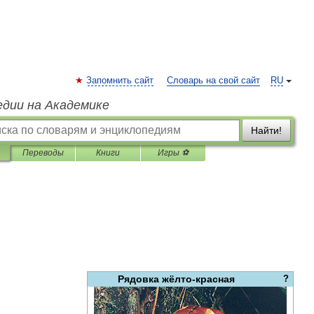
Запомнить сайт
Словарь на свой сайт
RU
едии на Академике
Найти!
Переводы
Книги
Игры ⚽
Рядовка
жёлто
-
красная
?