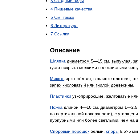
3
Сходные
виды
4
Пищевые
качества
5
См
.
также
6
Литература
7
Ссылки
Описание
Шляпка
диаметром
5
—
15
см
,
выпуклая
,
за
густо
покрыта
мелкими
волокнистыми
чеш
Мякоть
ярко
-
жёлтая
,
в
шляпке
плотная
,
то
запах
кисловатый
или
гнилой
древесины
.
Пластинки
узкоприросшие
,
желтоватые
ил
Ножка
длиной
4
—
10
см
,
диаметром
1
—
2
,
5
на
вертикальной
поверхности
),
с
утолщен
пурпурными
или
более
светлыми
,
чем
на
Споровый
порошок
белый
,
споры
6
,
5
×
5
мк