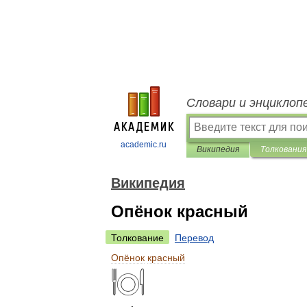
Словари и энциклоп
academic.ru
Википедия
Толкования
Википедия
Опёнок красный
Толкование
Перевод
Опёнок
красный