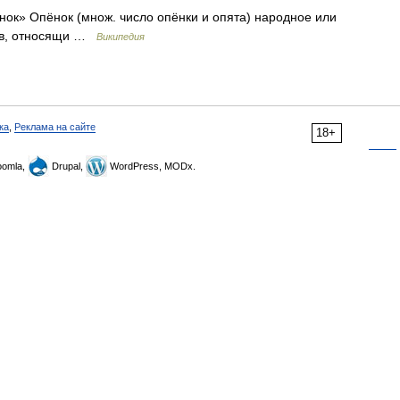
нок» Опёнок (множ. число опёнки и опята) народное или
бов, относящи …
Википедия
ка
,
Реклама на сайте
18+
omla,
Drupal,
WordPress, MODx.