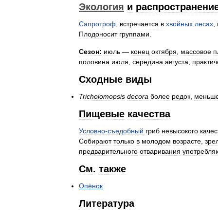
Экология
и
распространени
Сапротроф
,
встречается
в
хвойных
лесах
,
Плодоносит
группами
.
Сезон:
июль
—
конец
октября
,
массовое
п
половина
июля
,
середина
августа
,
практич
Сходные
виды
Tricholomopsis
decora
более
редок
,
меньше
Пищевые
качества
Условно
-
съедобный
гриб
невысокого
качес
Собирают
только
в
молодом
возрасте
,
зре
предварительного
отваривания
употребля
См
.
также
Опёнок
Литература