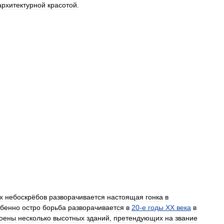
архитектурной
красотой
.
х
небоскрёбов
разворачивается
настоящая
гонка
в
бенно
остро
борьба
разворачивается
в
20
-
е
годы
XX
века
в
роены
несколько
высотных
зданий
,
претендующих
на
звание