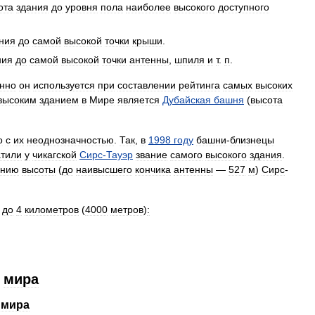
ота
здания
до
уровня
пола
наиболее
высокого
доступного
ния
до
самой
высокой
точки
крыши
.
ния
до
самой
высокой
точки
антенны
,
шпиля
и
т
.
п
.
нно
он
используется
при
составлении
рейтинга
самых
высоких
высоким
зданием
в
Мире
является
Дубайская
башня
(
высота
о
с
их
неоднозначностью
.
Так
,
в
1998
году
башни
-
близнецы
атили
у
чикагской
Сирс
-
Тауэр
звание
самого
высокого
здания
.
ению
высоты
(
до
наивысшего
кончика
антенны
—
527
м
)
Сирс
-
до
4
километров
(
4000
метров
)
:
мира
мира