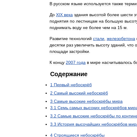
В
русском
языке
используется
также
терми
До
XIX
века
здания
высотой
более
шести
э
поднятия
по
лестницам
на
большую
высот
поднимать
воду
не
более
чем
на
15
м
.
Развитие
технологий
стали
,
железобетона
десятки
раз
увеличить
высоту
зданий
,
что
площади
застройки
.
К
концу
2007
года
в
мире
насчитывалось
б
Содержание
1
Первый
небоскрёб
2
Самый
высокий
небоскрёб
3
Самые
высокие
небоскрёбы
мира
3
.
1
Семь
самых
высоких
небоскрёбов
мир
3
.
2
Самые
высокие
небоскрёбы
по
контин
3
.
3
История
высочайших
небоскрёбов
мир
4
Строящиеся
небоскрёбы