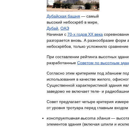
Дубайская
башня
—
самый
высокий
небоскрёб
в
мире
,
Дубай
,
ОАЭ
Начиная
с
70
-
х
годов
XX
века
соревновани
разгорается
вновь
.
А
разнообразие
форм
небоскрёбов
,
только
усложнило
сравнение
При
составлении
рейтинга
высотных
здани
разработанные
Советом
по
высотным
зда
Согласно
этим
критериям
под
зданием
по
использования
в
качестве
жилого
,
офисног
Существенной
характеристикой
здания
яв
заведомо
не
включает
теле
-
и
радиобашни
Совет
предлагает
четыре
критерия
измере
от
уровня
тротуара
перед
главным
входом
конструктивная
высота
здания
—
высот
элементов
здания
(
включая
шпили
и
искл