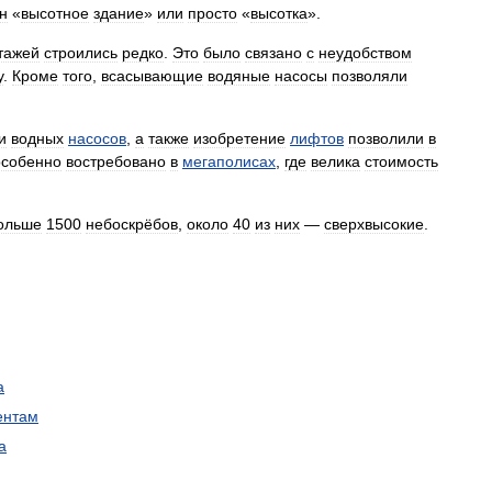
н
«
высотное
здание
»
или
просто
«
высотка
».
тажей
строились
редко
.
Это
было
связано
с
неудобством
у
.
Кроме
того
,
всасывающие
водяные
насосы
позволяли
и
водных
насосов
,
а
также
изобретение
лифтов
позволили
в
особенно
востребовано
в
мегаполисах
,
где
велика
стоимость
ольше
1500
небоскрёбов
,
около
40
из
них
—
сверхвысокие
.
а
ентам
а