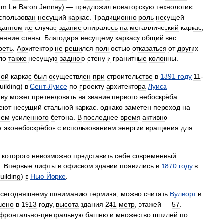
iam
Le
Baron
Jenney
) —
предложил
новаторскую
технологию
спользован
несущий
каркас
.
Традиционно
роль
несущей
данном
же
случае
здание
опиралось
на
металлический
каркас
,
ренние
стены
.
Благодаря
несущему
каркасу
общий
вес
реть
.
Архитектор
не
решился
полностью
отказаться
от
других
ло
также
несущую
заднюю
стену
и
гранитные
колонны
.
ной
каркас
был
осуществлен
при
строительстве
в
1891
году
11
-
uilding
)
в
Сент
-
Луисе
по
проекту
архитектора
Луиса
аву
может
претендовать
на
звание
первого
небоскрёба
.
еют
несущий
стальной
каркас
,
однако
заметен
переход
на
ием
усиленного
бетона
.
В
последнее
время
активно
я
эконебоскрёбов
с
использованием
энергии
вращения
для
.
которого
невозможно
представить
себе
современный
.
Впервые
лифты
в
офисном
здании
появились
в
1870
году
в
uilding
)
в
Нью
Йорке
.
сегодняшнему
пониманию
термина
,
можно
считать
Вулворт
в
шено
в
1913
году
,
высота
здания
241
метр
,
этажей
—
57
.
фронтально
-
центральную
башню
и
множество
шпилей
по