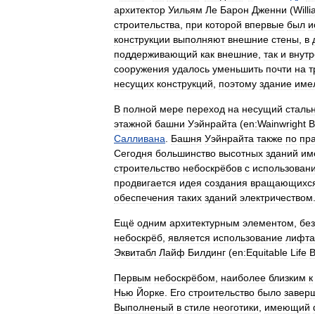
архитектор
Уильям
Ле
Барон
Дженни
(
Will
строительства
,
при
которой
впервые
был
и
конструкции
выполняют
внешние
стены
,
в
поддерживающий
как
внешние
,
так
и
внут
сооружения
удалось
уменьшить
почти
на
т
несущих
конструкций
,
поэтому
здание
име
В
полной
мере
переход
на
несущий
сталь
этажной
башни
Уэйнрайта
(
en:Wainwright
B
Салливана
.
Башня
Уэйнрайта
также
по
пр
Сегодня
большинство
высотных
зданий
им
строительство
небоскрёбов
с
использован
продвигается
идея
создания
вращающихс
обеспечения
таких
зданий
электричеством
Ещё
одним
архитектурным
элементом
,
без
небоскрёб
,
является
использование
лифта
Эквитабл
Лайф
Билдинг
(
en:Equitable
Life
B
Первым
небоскрёбом
,
наиболее
близким
к
Нью
Йорке
.
Его
строительство
было
завер
Выполненый
в
стиле
неоготики
,
имеющий