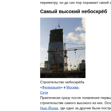
периметру
,
он
до
сих
пор
поражает
своей
Самый
высокий
небоскрёб
Строительство
небоскрёба
«
Федерация
»
в
Москва
-
Сити
Практически
сразу
после
появления
первы
строительстве
самого
высокого
из
них
.
Осо
Нью
-
Йорке
,
где
одно
за
другим
были
пост