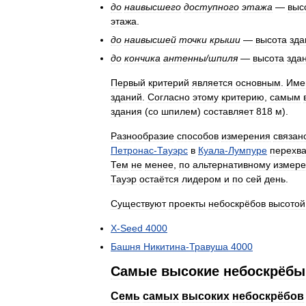
до
наивысшего
доступного
этажа
—
выс
этажа
.
до
наивысшей
точки
крыши
—
высота
зда
до
кончика
антенны
/
шпиля
—
высота
зда
Первый
критерий
является
основным
.
Име
зданий
.
Согласно
этому
критерию
,
самым
здания
(
со
шпилем
)
составляет
818
м
).
Разнообразие
способов
измерения
связан
Петронас
-
Тауэрс
в
Куала
-
Лумпуре
перехв
Тем
не
менее
,
по
альтернативному
измер
Тауэр
остаётся
лидером
и
по
сей
день
.
Существуют
проекты
небоскрёбов
высотой
X
-
Seed
4000
Башня
Никитина
-
Травуша
4000
Самые
высокие
небоскрёбы
Семь
самых
высоких
небоскрёбов