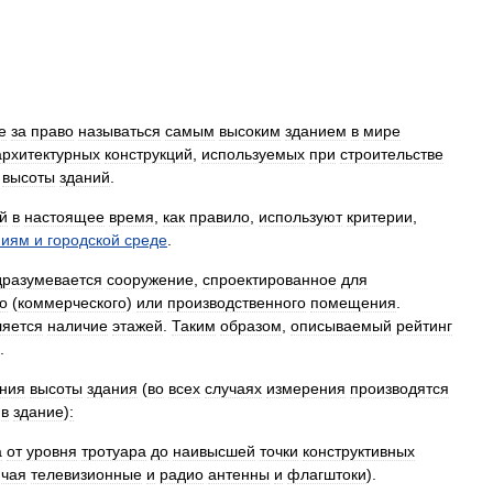
е
за
право
называться
самым
высоким
зданием
в
мире
архитектурных
конструкций
,
используемых
при
строительстве
высоты
зданий
.
й
в
настоящее
время
,
как
правило
,
используют
критерии
,
ниям
и
городской
среде
.
дразумевается
сооружение
,
спроектированное
для
о
(
коммерческого
)
или
производственного
помещения
.
ляется
наличие
этажей
.
Таким
образом
,
описываемый
рейтинг
.
ния
высоты
здания
(
во
всех
случаях
измерения
производятся
в
здание
)
:
а
от
уровня
тротуара
до
наивысшей
точки
конструктивных
ючая
телевизионные
и
радио
антенны
и
флагштоки
).