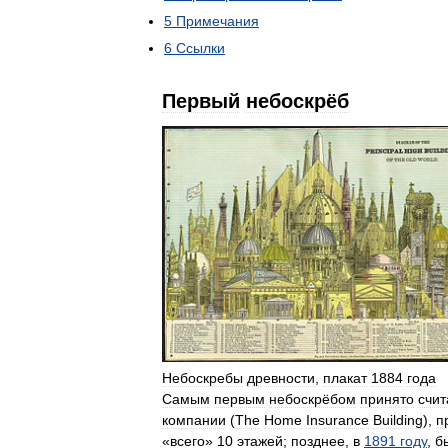
5
Примечания
6
Ссылки
Первый
небоскрёб
Небоскребы
древности
,
плакат
1884
года
Самым
первым
небоскрёбом
принято
счит
компании
(
The
Home
Insurance
Building
),
п
«
всего
»
10
этажей
;
позднее
,
в
1891
году
,
б