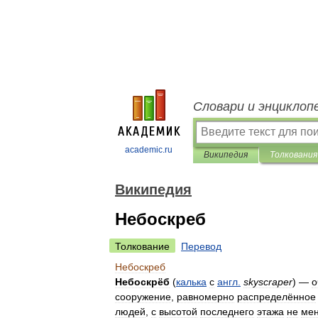
Словари и энциклоп
academic.ru
Википедия
Толкования
Википедия
Небоскреб
Толкование
Перевод
Небоскреб
Небоскрёб
(
калька
с
англ
.
skyscraper
) —
о
сооружение
,
равномерно
распределённое
людей
,
с
высотой
последнего
этажа
не
ме