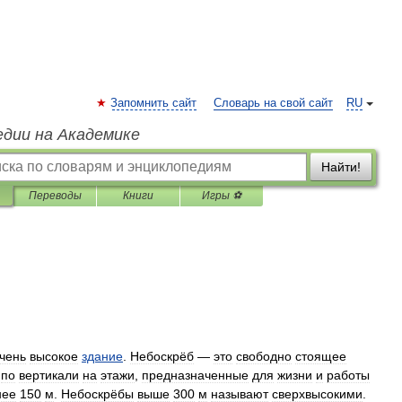
Запомнить сайт
Словарь на свой сайт
RU
едии на Академике
Найти!
Переводы
Книги
Игры ⚽
чень
высокое
здание
.
Небоскрёб
—
это
свободно
стоящее
по
вертикали
на
этажи
,
предназначенные
для
жизни
и
работы
нее
150
м
.
Небоскрёбы
выше
300
м
называют
сверхвысокими
.