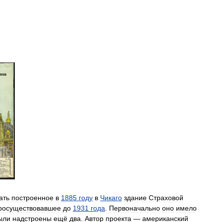
ать
построенное
в
1885
году
в
Чикаго
здание
Страховой
росуществовавшее
до
1931
года
.
Первоначально
оно
имело
ыли
надстроены
ещё
два
.
Автор
проекта
—
американский