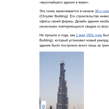
«
высочайшего
здания
в
мире
».
Эта
гонка
заканчивается
в
начале
30
-
х
год
(
Chrysler
Building
).
Его
строительство
инве
офисы
своей
фирмы
.
Дизайн
здания
необ
нескольких
повторяющихся
сводов
со
всех
Не
прошло
и
года
,
как
1
мая
1931
года
бы
Building
),
который
установил
новый
рекорд
здание
было
построено
всего
лишь
за
трин