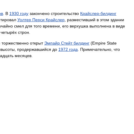
ов
.
В
1930
году
закончено
строительство
Крайслер
-
билдинг
стировал
Уолтер
Перси
Крайслер
,
разместивший
в
этом
здании
ычайно
смел
для
того
времени
,
его
верхушка
выполнена
в
виде
четырёх
строн
.
л
торжественно
открыт
Эмпайр
Стейт
билдинг
(
Empire
State
высоты
,
продержавшийся
до
1972
года
.
Примечательно
,
что
адцать
месяцев
.