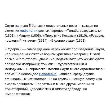
Саути написал 5 больших описательных поэм — каждая на
сюжет из
мифологии
разных народов: «Талаба-разрушитель»
(1801), «Мэдок» (1805), «Проклятие Кехамы» (1810), «Родерик,
последний из готов» (1814), «Видение суда» (1821).
«Родерик» — самое удачное из эпических произведение Саути,
написанное на сюжет из борьбы христиан с маврами. В этой
поэме много страсти, движения; подъём патриотических чувств
прекрасно изображен; стих очень художественный и
мелодичный. В лирической поэзии Саути много страстности: он
пламенно ненавидел
Наполеона
, написал, среди других
официальных «стихотворений на случай», нежную поэму «На
смерть принцессы Шарлотты» и много других маленьких
стихотворений, идиллических и отчасти добродушно
юмористических.