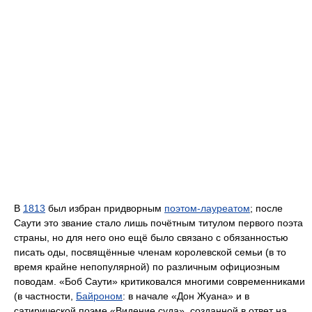
В
1813
был избран придворным
поэтом-лауреатом
; после
Саути это звание стало лишь почётным титулом первого поэта
страны, но для него оно ещё было связано с обязанностью
писать оды, посвящённые членам королевской семьи (в то
время крайне непопулярной) по различным официозным
поводам. «Боб Саути» критиковался многими современниками
(в частности,
Байроном
: в начале «Дон Жуана» и в
сатирической поэме «Видение суда», созданной в ответ на