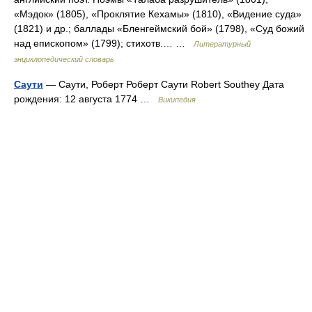
«Мэдок» (1805), «Проклятие Кехамы» (1810), «Видение суда»
(1821) и др.; баллады «Бленгеймский бой» (1798), «Суд божий
над епископом» (1799); стихотв.… …
Литературный
энциклопедический словарь
Саути
— Саути, Роберт Роберт Саути Robert Southey Дата
рождения: 12 августа 1774 …
Википедия