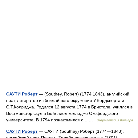
САУТИ Роберт
— (Southey, Robert) (1774 1843), английский
поэт, литератор из ближайшего окружения У.Вордсворта и
С.Т.Колриджа. Родился 12 августа 1774 в Бристоле, училлся в
Вестминстер скул и Бейллиол колледже Оксфордского
университета. В 1794 познакомился с… …
Энциклопедия Кольера
САУТИ Роберт
— САУТИ (Southey) Роберт (1774—1843),
английский поэт. Поэмы «Талаба разрушитель» (1801),