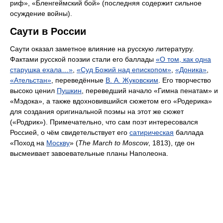
риф», «Бленгеймский бой» (последняя содержит сильное
осуждение войны).
Саути в России
Саути оказал заметное влияние на русскую литературу.
Фактами русской поэзии стали его баллады
«О том, как одна
старушка ехала…»
,
«Суд Божий над епископом»
,
«Доника»
,
«Ательстан»
, переведённые
В. А. Жуковским
. Его творчество
высоко ценил
Пушкин
, переведший начало «Гимна пенатам» и
«Мэдока», а также вдохновившийся сюжетом его «Родерика»
для создания оригинальной поэмы на этот же сюжет
(«Родрик»). Примечательно, что сам поэт интересовался
Россией, о чём свидетельствует его
сатирическая
баллада
«Поход на
Москву
» (
The March to Moscow
, 1813), где он
высмеивает завоевательные планы Наполеона.