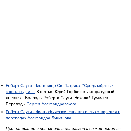
Роберт Саути. Чистилище Св. Патрика. "Средь мёртвых
коротаю дни..."
В статье: Юрий Горбачев: литературный
дневник. "Баллады Роберта Саути. Николай Гумилев".
Переводы
Сергея Александровского
Роберт Саути - биографическая справка и стихотворения в
переводах Александра Лукьянова
При написании этой статьи использовался материал из