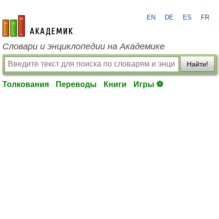
EN
DE
ES
FR
academic.ru
Словари и энциклопедии на Академике
Найти!
Толкования
Переводы
Книги
Игры ⚽