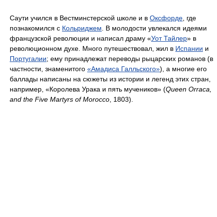
Саути учился в Вестминстерской школе и в
Оксфорде
, где
познакомился с
Кольриджем
. В молодости увлекался идеями
французской революции и написал драму «
Уот Тайлер
» в
революционном духе. Много путешествовал, жил в
Испании
и
Португалии
; ему принадлежат переводы рыцарских романов (в
частности, знаменитого
«Амадиса Галльского»
), а многие его
баллады написаны на сюжеты из истории и легенд этих стран,
например, «Королева Урака и пять мучеников» (
Queen Orraca,
and the Five Martyrs of Morocco
, 1803).