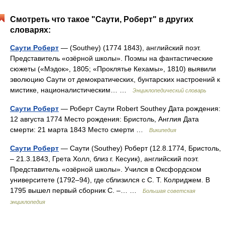
Смотреть что такое "Саути, Роберт" в других
словарях:
Саути Роберт
— (Southey) (1774 1843), английский поэт.
Представитель «озёрной школы». Поэмы на фантастические
сюжеты («Мэдок», 1805; «Проклятье Кехамы», 1810) выявили
эволюцию Саути от демократических, бунтарских настроений к
мистике, националистическим… …
Энциклопедический словарь
Саути Роберт
— Роберт Саути Robert Southey Дата рождения:
12 августа 1774 Место рождения: Бристоль, Англия Дата
смерти: 21 марта 1843 Место смерти …
Википедия
Саути Роберт
— Саути (Southey) Роберт (12.8.1774, Бристоль,
‒ 21.3.1843, Грета Холл, близ г. Кесуик), английский поэт.
Представитель «озёрной школы». Учился в Оксфордском
университете (1792‒94), где сблизился с С. Т. Колриджем. В
1795 вышел первый сборник С. ‒… …
Большая советская
энциклопедия