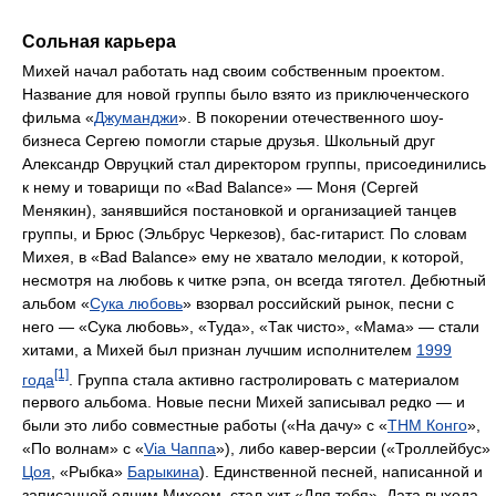
Сольная карьера
Михей начал работать над своим собственным проектом.
Название для новой группы было взято из приключенческого
фильма «
Джуманджи
». В покорении отечественного шоу-
бизнеса Сергею помогли старые друзья. Школьный друг
Александр Овруцкий стал директором группы, присоединились
к нему и товарищи по «Bad Balance» — Моня (Сергей
Менякин), занявшийся постановкой и организацией танцев
группы, и Брюс (Эльбрус Черкезов), бас-гитарист. По словам
Михея, в «Bad Balance» ему не хватало мелодии, к которой,
несмотря на любовь к читке рэпа, он всегда тяготел. Дебютный
альбом «
Сука любовь
» взорвал российский рынок, песни с
него — «Сука любовь», «Туда», «Так чисто», «Мама» — стали
хитами, а Михей был признан лучшим исполнителем
1999
[1]
года
. Группа стала активно гастролировать с материалом
первого альбома. Новые песни Михей записывал редко — и
были это либо совместные работы («На дачу» с «
ТНМ Конго
»,
«По волнам» с «
Via Чаппа
»), либо кавер-версии («Троллейбус»
Цоя
, «Рыбка»
Барыкина
). Единственной песней, написанной и
записанной одним Михеем, стал хит «Для тебя». Дата выхода