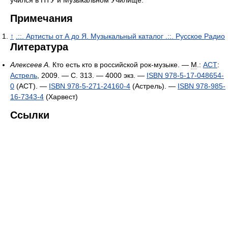
учился в ПТУ и Музыкальном Училище.
Примечания
↑
.::. Артисты от А до Я. Музыкальный каталог .::. Русское Радио
Литература
Алексеев А.
Кто есть кто в российской рок-музыке. —
М
.:
АСТ
:
Астрель
, 2009. — С. 313. —
4000 экз.
—
ISBN 978-5-17-048654-
0
(АСТ). —
ISBN 978-5-271-24160-4
(Астрель). —
ISBN 978-985-
16-7343-4
(Харвест)
Ссылки