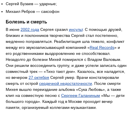
Сергей Бузаев — ударные;
Михаил Ребров — саксофон
Болезнь и смерть
В июне
2002 года
Сергея сразил
инсульт
. С помощью друзей,
близких и поклонников творчества Сергей стал постепенно,
медленно поправляться. Реабилитация шла тяжело, конфликт
между его звукозаписывающей компанией «
Real Records
» и
его родственниками выздоровлению не способствовал.
Незадолго до болезни Михей помирился с Владом Валовым.
Они решили воссоединить группу, и даже успели записать один
совместный трек — «Тихо тают дни». Казалось, все наладится,
но вечером
27 октября
Сергей умер. Врачи констатировали
смерть от острой
сердечной недостаточности
. После смерти
Михея вышло переиздание альбома «Сука Любовь», а также
клип на совместную песню с
Сергеем Галаниным
«Мы — дети
большого города». Каждый год в Москве проходит вечер
памяти, организуемый коллегами-музыкантами.