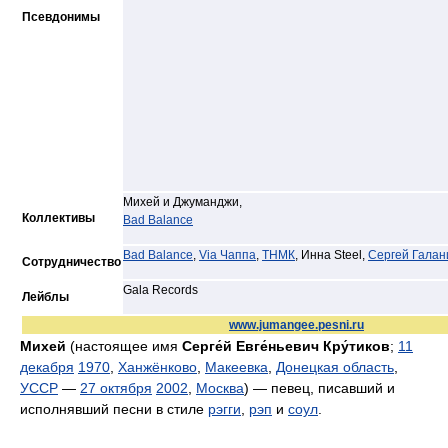
Псевдонимы
Михей и Джуманджи,
Коллективы
Bad Balance
Bad Balance
,
Via Чаппа
,
ТНМК
, Инна Steel,
Сергей Галан
Сотрудничество
Gala Records
Лейблы
www.jumangee.pesni.ru
Михей
(настоящее имя
Серге́й Евге́ньевич Кру́тиков
;
11
декабря
1970
,
Ханжёнково
,
Макеевка
,
Донецкая область
,
УССР
—
27 октября
2002
,
Москва
) — певец, писавший и
исполнявший песни в стиле
рэгги
,
рэп
и
соул
.