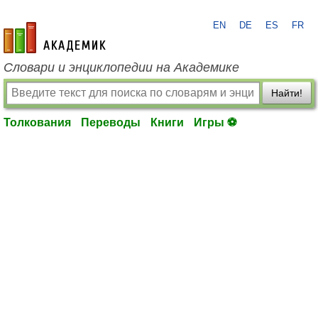
EN
DE
ES
FR
academic.ru
Словари и энциклопедии на Академике
Найти!
Толкования
Переводы
Книги
Игры ⚽