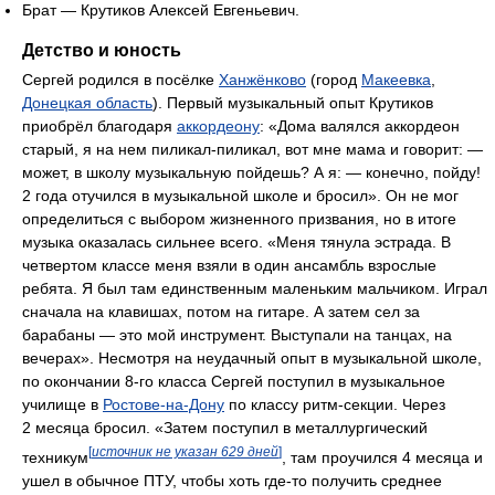
Брат — Крутиков Алексей Евгеньевич.
Детство и юность
Сергей родился в посёлке
Ханжёнково
(город
Макеевка
,
Донецкая область
). Первый музыкальный опыт Крутиков
приобрёл благодаря
аккордеону
: «Дома валялся аккордеон
старый, я на нем пиликал-пиликал, вот мне мама и говорит: —
может, в школу музыкальную пойдешь? А я: — конечно, пойду!
2 года отучился в музыкальной школе и бросил». Он не мог
определиться с выбором жизненного призвания, но в итоге
музыка оказалась сильнее всего. «Меня тянула эстрада. В
четвертом классе меня взяли в один ансамбль взрослые
ребята. Я был там единственным маленьким мальчиком. Играл
сначала на клавишах, потом на гитаре. А затем сел за
барабаны — это мой инструмент. Выступали на танцах, на
вечерах». Несмотря на неудачный опыт в музыкальной школе,
по окончании 8-го класса Сергей поступил в музыкальное
училище в
Ростове-на-Дону
по классу ритм-секции. Через
2 месяца бросил. «Затем поступил в металлургический
[
источник не указан 629 дней
]
техникум
, там проучился 4 месяца и
ушел в обычное ПТУ, чтобы хоть где-то получить среднее