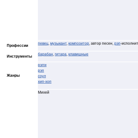
певец
,
музыкант
,
композитор
, автор песен,
рэп
-исполни
Профессии
барабан
,
гитара
,
клавишные
Инструменты
рэгги
рэп
Жанры
соул
хип-хоп
Михей