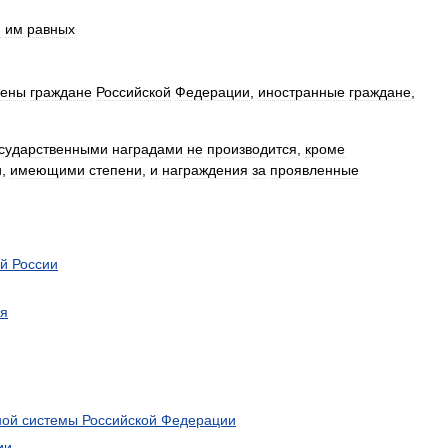
и
им
равных
оены
граждане
Российской
Федерации
,
иностранные
граждане
,
осударственными
наградами
не
производится
,
кроме
и
,
имеющими
степени
,
и
награждения
за
проявленные
й
России
ия
ной
системы
Российской
Федерации
ии