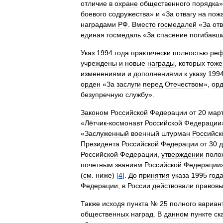
отличие
в
охране
общественного
порядка
»
боевого
содружества
»
и
«
За
отвагу
на
пож
наградами
РФ
.
Вместо
госмедалей
«
За
отв
единая
госмедаль
«
За
спасение
погибавш
Указ
1994
года
практически
полностью
реф
учреждены
и
новые
награды
,
которых
тоже
изменениями
и
дополнениями
к
указу
199
орден
«
За
заслуги
перед
Отечеством
»,
ор
безупречную
службу
».
Законом
Российской
Федерации
от
20
мар
«
Лётчик
-
космонавт
Российской
Федерации
«
Заслуженный
военный
штурман
Российск
Президента
Российской
Федерации
от
30
д
Российской
Федерации
,
утверждении
поло
почетным
званиям
Российской
Федерации
(
см
.
ниже
)
[
4
]
.
До
принятия
указа
1995
год
Федерации
,
в
России
действовали
правов
Также
исходя
пункта
№
25
полного
вариан
общественных
наград
.
В
данном
пункте
ск