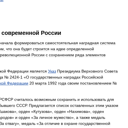
современной
России
начала
формироваться
самостоятельная
наградная
система
ом
,
что
она
будет
строится
на
идее
определенной
ореволюционной
России
с
сохранением
ряда
элементов
кой
Федерации
является
Указ
Президиума
Верховного
Совета
да
№
2424
-
1
«
О
государственных
наградах
Российской
кой
Федерации
20
марта
1992
года
своим
постановлением
№
РСФСР
считалось
возможным
сохранить
и
использовать
для
бывшего
СССР
.
Предлагается
список
оставленных
этим
указом
Ушакова
»,
орден
«
Кутузова
»,
орден
«
Нахимова
»,
орден
ародов
»
и
орден
«
За
личное
мужество
»,
а
также
медаль
За
отвагу
»,
медаль
«
За
отличие
в
охране
государственной