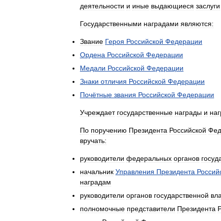
деятельности
и
иные
выдающиеся
заслуги
Государственными
наградами
являются:
Звание
Героя
Российской
Федерации
Ордена
Российской
Федерации
Медали
Российской
Федерации
Знаки
отличия
Российской
Федерации
Почётные
звания
Российской
Федерации
Учреждает
государственные
награды
и
наг
По
поручению
Президента
Российской
Фед
вручать:
руководители
федеральных
органов
госуд
начальник
Управления
Президента
Россий
наградам
руководители
органов
государственной
вл
полномочные
представители
Президента