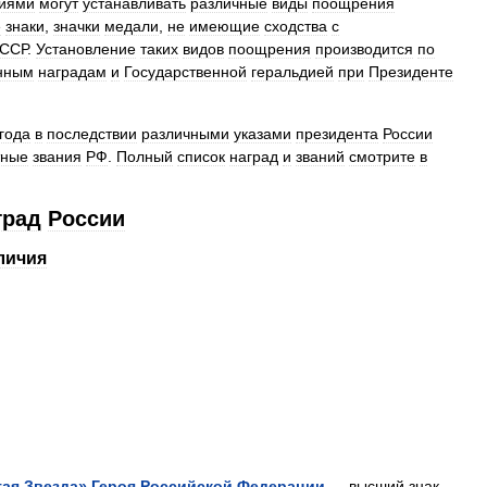
иями
могут
устанавливать
различные
виды
поощрения
е
знаки
,
значки
медали
,
не
имеющие
сходства
с
ССР
.
Установление
таких
видов
поощрения
производится
по
енным
наградам
и
Государственной
геральдией
при
Президенте
года
в
последствии
различными
указами
президента
России
тные
звания
РФ
.
Полный
список
наград
и
званий
смотрите
в
град
России
личия
тая
Звезда
»
Героя
Российской
Федерации
—
высший
знак