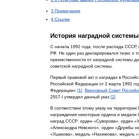
3
Примечания
4
Ссылки
История
наградной
системы
C
начала
1992
года
,
после
распада
СССР
,
РФ
.
Не
один
раз
декларировался
тезис
о
т
преемственности
от
наградной
системы
д
советской
наградной
системы
.
Первый
правовой
акт
о
наградах
в
Российс
Российской
Федерации
от
2
марта
1992
го
Федерации
»
[
1
]
.
Верховный
Совет
Российс
2557
-
I
утвердил
данный
указ
[
2
]
.
В
соответствии
этому
указу
на
территории
награждения
некоторые
ордена
и
медали
наград
СССР:
орден
«
Суворова
»,
орден
«
«
Александра
Невского
»,
орден
«
Дружбы
н
«
Ушакова
»,
медаль
«
Нахимова
»,
медаль
«