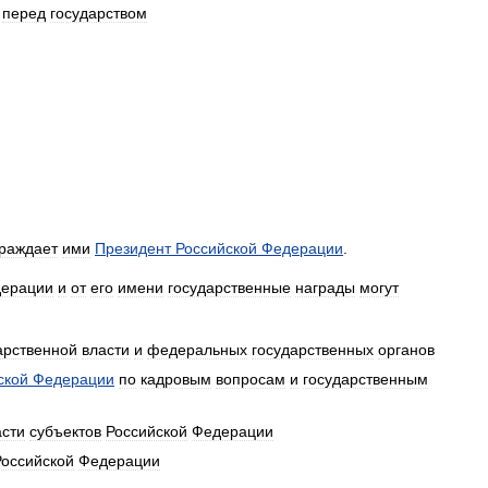
перед
государством
раждает
ими
Президент
Российской
Федерации
.
ерации
и
от
его
имени
государственные
награды
могут
арственной
власти
и
федеральных
государственных
органов
ской
Федерации
по
кадровым
вопросам
и
государственным
асти
субъектов
Российской
Федерации
Российской
Федерации