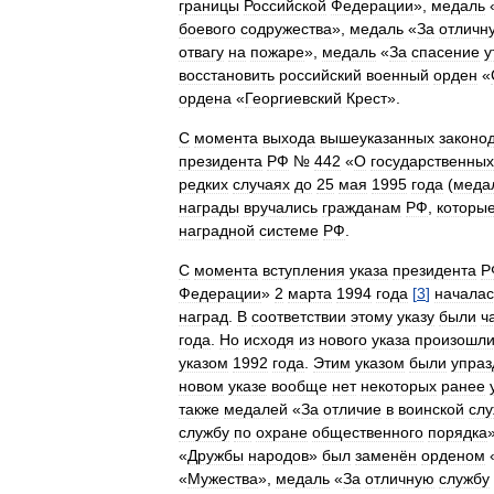
границы
Российской
Федерации
»,
медаль
боевого
содружества
»,
медаль
«
За
отличн
отвагу
на
пожаре
»,
медаль
«
За
спасение
у
восстановить
российский
военный
орден
«
ордена
«
Георгиевский
Крест
».
С
момента
выхода
вышеуказанных
законо
президента
РФ
№
442
«
О
государственных
редких
случаях
до
25
мая
1995
года
(
меда
награды
вручались
гражданам
РФ
,
которы
наградной
системе
РФ
.
С
момента
вступления
указа
президента
Р
Федерации
»
2
марта
1994
года
[
3
]
началас
наград
.
В
соответствии
этому
указу
были
ч
года
.
Но
исходя
из
нового
указа
произошл
указом
1992
года
.
Этим
указом
были
упра
новом
указе
вообще
нет
некоторых
ранее
также
медалей
«
За
отличие
в
воинской
сл
службу
по
охране
общественного
порядка
»
«
Дружбы
народов
»
был
заменён
орденом
«
Мужества
»,
медаль
«
За
отличную
службу