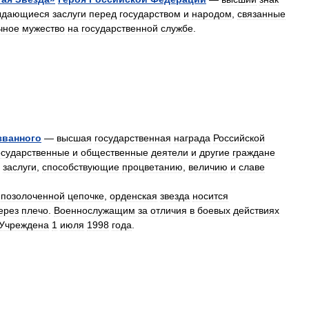
ыдающиеся
заслуги
перед
государством
и
народом
,
связанные
чное
мужество
на
государственной
службе
.
званного
—
высшая
государственная
награда
Российской
осударственные
и
общественные
деятели
и
другие
граждане
заслуги
,
способствующие
процветанию
,
величию
и
славе
позолоченной
цепочке
,
орденская
звезда
носится
ерез
плечо
.
Военнослужащим
за
отличия
в
боевых
действиях
Учреждена
1
июля
1998
года
.