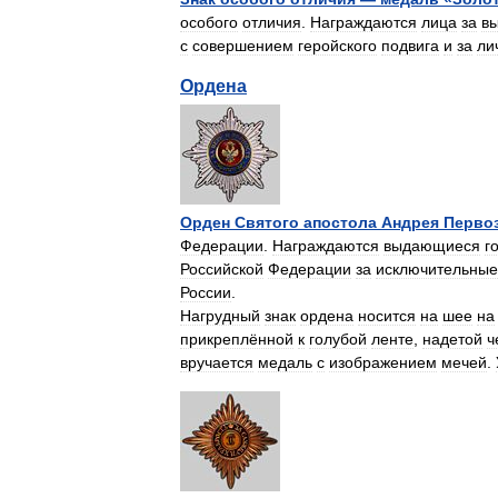
особого
отличия
.
Награждаются
лица
за
в
с
совершением
геройского
подвига
и
за
ли
Ордена
Орден
Святого
апостола
Андрея
Перво
Федерации
.
Награждаются
выдающиеся
г
Российской
Федерации
за
исключительные
России
.
Нагрудный
знак
ордена
носится
на
шее
на
прикреплённой
к
голубой
ленте
,
надетой
ч
вручается
медаль
с
изображением
мечей
.