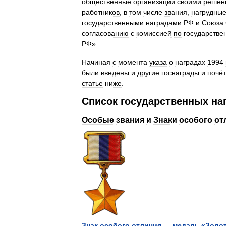
общественные
организации
своими
решен
работников
,
в
том
числе
звания
,
нагрудны
государственными
наградами
РФ
и
Союза
согласованию
с
комиссией
по
государств
РФ
».
Начиная
с
момента
указа
о
наградах
1994
были
введены
и
другие
госнаграды
и
почё
статье
ниже
.
Список
государственных
на
Особые
звания
и
Знаки
особого
от
Знак
особого
отличия
—
медаль
«
Золо