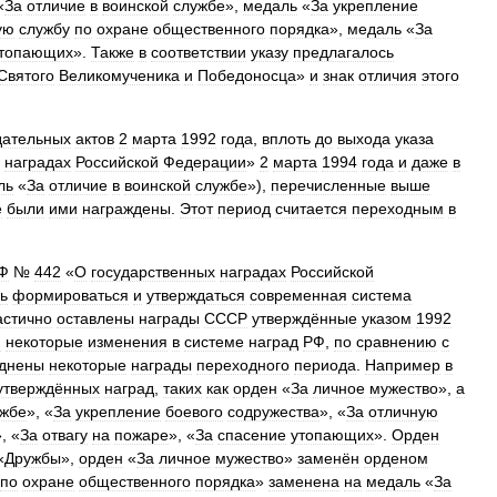
«
За
отличие
в
воинской
службе
»,
медаль
«
За
укрепление
ую
службу
по
охране
общественного
порядка
»,
медаль
«
За
топающих
».
Также
в
соответствии
указу
предлагалось
Святого
Великомученика
и
Победоносца
»
и
знак
отличия
этого
дательных
актов
2
марта
1992
года
,
вплоть
до
выхода
указа
наградах
Российской
Федерации
»
2
марта
1994
года
и
даже
в
ль
«
За
отличие
в
воинской
службе
»),
перечисленные
выше
е
были
ими
награждены
.
Этот
период
считается
переходным
в
Ф
№
442
«
О
государственных
наградах
Российской
ь
формироваться
и
утверждаться
современная
система
астично
оставлены
награды
СССР
утверждённые
указом
1992
и
некоторые
изменения
в
системе
наград
РФ
,
по
сравнению
с
зднены
некоторые
награды
переходного
периода
.
Например
в
утверждённых
наград
,
таких
как
орден
«
За
личное
мужество
»,
а
ужбе
», «
За
укрепление
боевого
содружества
», «
За
отличную
, «
За
отвагу
на
пожаре
», «
За
спасение
утопающих
».
Орден
«
Дружбы
»,
орден
«
За
личное
мужество
»
заменён
орденом
по
охране
общественного
порядка
»
заменена
на
медаль
«
За