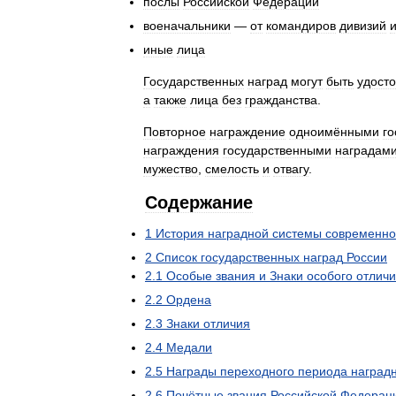
послы
Российской
Федерации
военачальники
—
от
командиров
дивизий
иные
лица
Государственных
наград
могут
быть
удост
а
также
лица
без
гражданства
.
Повторное
награждение
одноимёнными
г
награждения
государственными
наградам
мужество
,
смелость
и
отвагу
.
Содержание
1
История
наградной
системы
современно
2
Список
государственных
наград
России
2
.
1
Особые
звания
и
Знаки
особого
отлич
2
.
2
Ордена
2
.
3
Знаки
отличия
2
.
4
Медали
2
.
5
Награды
переходного
периода
наград
2
.
6
Почётные
звания
Российской
Федерац