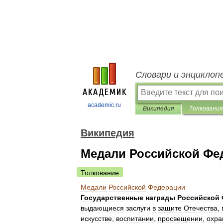
Словари и энциклоп
academic.ru
Википедия
Толкования
Википедия
Медали Российской Фе
Толкование
Медали
Российской
Федерации
Государственные
награды
Российской
выдающиеся
заслуги
в
защите
Отечества
,
искусстве
,
воспитании
,
просвещении
,
охра