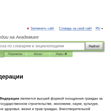
Запомнить сайт
Словарь на свой сайт
RU
едии на Академике
Найти!
Переводы
Книги
Игры ⚽
дерации
Федерации
являются
высшей
формой
поощрения
граждан
за
государственном
строительстве
,
экономике
,
науке
,
культуре
,
не
здоровья
,
жизни
и
прав
граждан
,
благотворительной