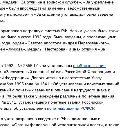
.
Медали
«
За
отличие
в
воинской
службе
», «
За
укрепление
аре
»
были
впоследствии
заменены
ведомственными
агу
на
пожаре
»
и
«
За
спасение
утопающих
»
была
введена
их
».
ормировал
наградную
систему
РФ
.
Новым
указом
были
также
не
было
в
указе
1992
года
.
Были
введены
,
с
последующими
4
года
,
орден
«
Святого
апостола
Андрея
Первозванного
»,
ден
«
Жукова
»,
медаль
«
Нестерова
»
и
знак
отличия
«
За
та
1992
г
. №
2555
-
I
были
установлены
почётные
звания
», «
Заслуженный
военный
лётчик
Российской
Федерации
»
и
ой
Федерации
».
Дополнительно
в
соответствии
Указу
екабря
1995
года
№
1341
«
Об
установлении
почетных
званий
жений
о
почетных
званиях
и
описания
нагрудного
знака
к
»
в
РФ
были
также
учереждены
различные
почётные
звания
а
№
1341
,
установившего
почётные
звания
Российской
ые
акты
об
установлении
почётных
званий
РСФСР
.
та
указа
разрешено
введение
в
РФ
ведомственных
и
азано:
«
Органы
федеральной
исполнительной
власти
,
а
также