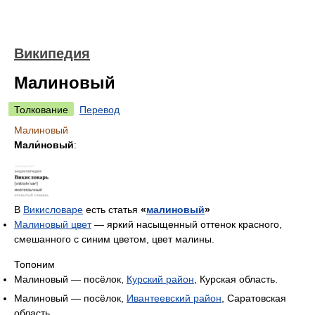
Википедия
Малиновый
Толкование
Перевод
Малиновый
Мали́новый
:
В
Викисловаре
есть статья
«
малиновый
»
Малиновый цвет
— яркий насыщенный оттенок красного,
смешанного с синим цветом, цвет малины.
Топоним
Малиновый — посёлок,
Курский район
, Курская область.
Малиновый — посёлок,
Ивантеевский район
, Саратовская
область.