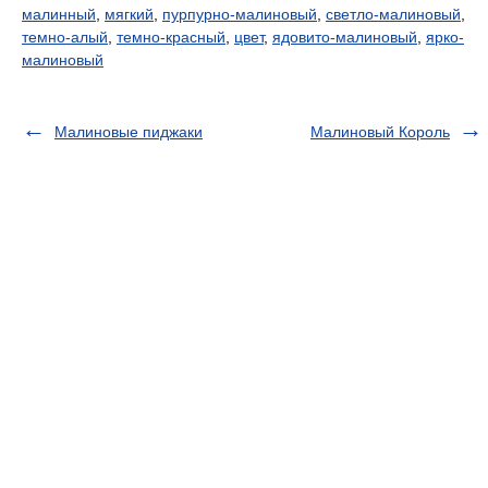
малинный
,
мягкий
,
пурпурно-малиновый
,
светло-малиновый
,
темно-алый
,
темно-красный
,
цвет
,
ядовито-малиновый
,
ярко-
малиновый
Малиновые пиджаки
Малиновый Король