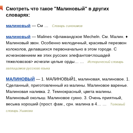
Смотреть что такое "Малиновый" в других
словарях:
малиновый
— См …
Словарь синонимов
малиновый
— Malines <фламандское Mecheln. См. Малин. ♦
Малиновый звон. Особенно мелодичный, красивый перезвон
колоколов, делавшихся первоначально в этом городе. С
исчезновением же этих русских элефантов<лошадей
тяжеловозов> исчезли целые орды… …
Исторический словарь
галлицизмов русского языка
МАЛИНОВЫЙ
— 1. МАЛИНОВЫЙ1, малиновая, малиновое. 1.
Сделанный, приготовленный из малины. Малиновое варенье.
Малиновая наливка. 2. Темнокрасный, цвета малины.
Малиновый околыш. Малиновое сукно. 3. Очень приятный,
весьма хороший (прост. фам., срн. малина в 4… …
Толковый
словарь Ушакова