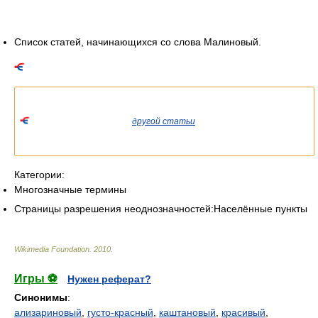
Список статей, начинающихся со слова Малиновый.
Список значений слова или словосочетания со ссылками на
соответствующие статьи.
Если вы попали сюда из
другой статьи
Википедии, пожалуйста,
вернитесь и уточните ссылку так, чтобы она указывала на
статью.
Категории:
Многозначные термины
Страницы разрешения неоднозначностей:Населённые пункты
Wikimedia Foundation
.
2010
.
Игры ⚽
Нужен реферат?
Синонимы
:
ализариновый
,
густо-красный
,
каштановый
,
красивый
,