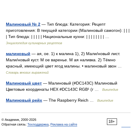
Малиновый № 2
— Тип блюда: Категория: Рецепт
приготовления: В текущей категории (Малиновый самогон): | | |
| Тип блюда: | | | | | Национальные кухни: | | | | | | | | …
Энциклопедия кулинарных рецептов
малиновый
— ая, ое. 1) к малина 1), 2) Мали/новый лист.
Мали/новый куст. М ое варенье. М ая наливка. 2) Тёмно
красный, имеющий цвет ягод малины. • малиновый звон …
Словарь многих выражений
Малиновый цвет
— Малиновый (#DC143C) Малиновый
Цветовые координаты HEX #DC143C RGB¹ (r …
Википедия
Малиновый рейх
— The Raspberry Reich …
Википедия
© Академик, 2000-2026
18+
Обратная связь:
Техподдержка
,
Реклама на сайте