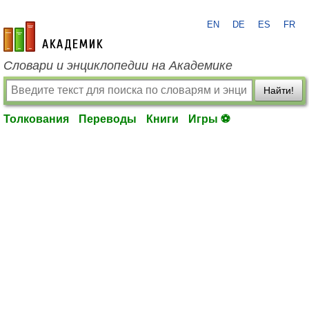
EN
DE
ES
FR
academic.ru
Словари и энциклопедии на Академике
Найти!
Толкования
Переводы
Книги
Игры ⚽