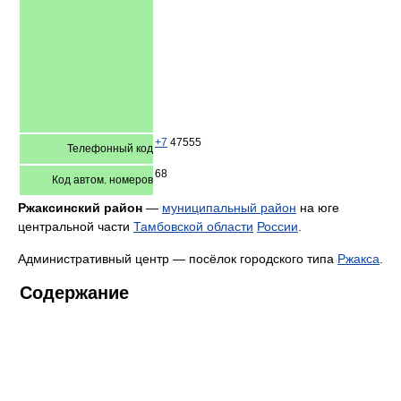
+7
47555
Телефонный код
68
Код автом. номеров
Ржаксинский район
—
муниципальный район
на юге
центральной части
Тамбовской области
России
.
Административный центр — посёлок городского типа
Ржакса
.
Содержание