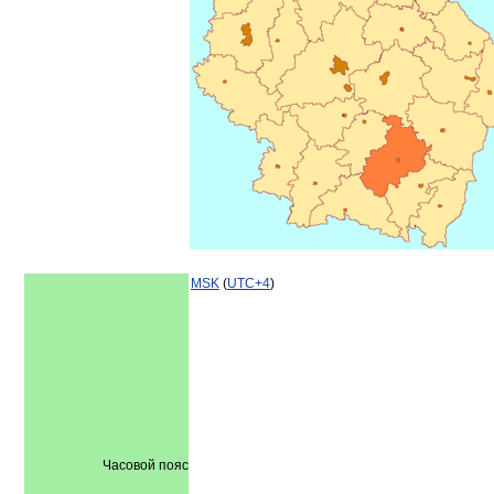
MSK
(
UTC+4
)
Часовой пояс