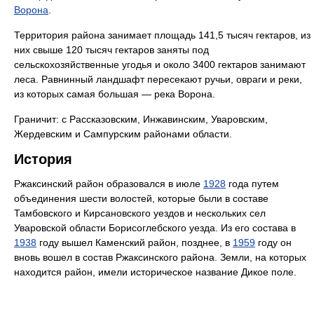
Ворона
.
Территория района занимает площадь 141,5 тысяч гектаров, из
них свыше 120 тысяч гектаров заняты под
сельскохозяйственные угодья и около 3400 гектаров занимают
леса. Равнинный ландшафт пересекают ручьи, овраги и реки,
из которых самая большая — река Ворона.
Граничит: с Рассказовским, Инжавинским, Уваровским,
Жердевским и Сампурским районами области.
История
Ржаксинский район образовался в июле
1928
года путем
объединения шести волостей, которые были в составе
Тамбовского и Кирсановского уездов и нескольких сел
Уваровской области Борисоглебского уезда. Из его состава в
1938
году вышел Каменский район, позднее, в
1959
году он
вновь вошел в состав Ржаксинского района. Земли, на которых
находится район, имели историческое название Дикое поле.