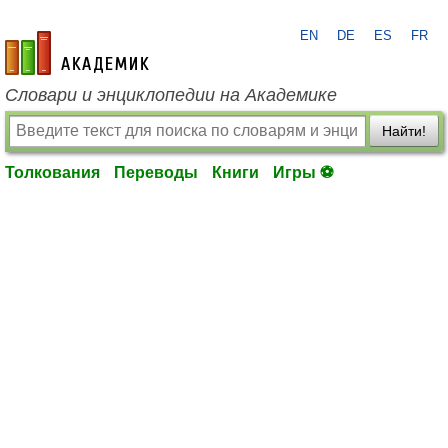
EN
DE
ES
FR
academic.ru
Словари и энциклопедии на Академике
Найти!
Толкования
Переводы
Книги
Игры ⚽