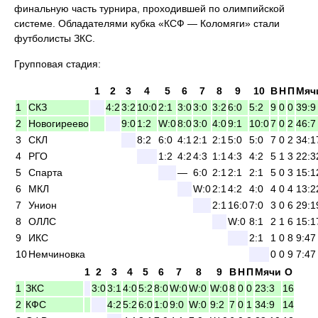
финальную часть турнира, проходившей по олимпийской
системе. Обладателями кубка «КСФ — Коломяги» стали
футболисты ЗКС.
Групповая стадия:
1
2
3
4
5
6
7
8
9
10
В
Н
П
Мяч
1
СКЗ
4:2
3:2
10:0
2:1
3:0
3:0
3:2
6:0
5:2
9
0
0
39:9
2
Новогиреево
9:0
1:2
W:0
8:0
3:0
4:0
9:1
10:0
7
0
2
46:7
3
СКЛ
8:2
6:0
4:1
2:1
2:1
5:0
5:0
7
0
2
34:1
4
РГО
1:2
4:2
4:3
1:1
4:3
4:2
5
1
3
22:3
5
Спарта
—
6:0
2:1
2:1
2:1
5
0
3
15:1
6
МКЛ
W:0
2:1
4:2
4:0
4
0
4
13:2
7
Унион
2:1
16:0
7:0
3
0
6
29:1
8
ОЛЛС
W:0
8:1
2
1
6
15:1
9
ИКС
2:1
1
0
8
9:47
10
Немчиновка
0
0
9
7:47
1
2
3
4
5
6
7
8
9
В
Н
П
Мячи
О
1
ЗКС
3:0
3:1
4:0
5:2
8:0
W:0
W:0
W:0
8
0
0
23:3
16
2
КФС
4:2
5:2
6:0
1:0
9:0
W:0
9:2
7
0
1
34:9
14