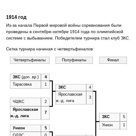
1914 год
Из-за начала Первой мировой войны соревнования были
проведены в сентябре-октябре 1914 года по олимпийской
системе с выбыванием. Победителем турнира стал клуб ЗКС.
Сетка турнира начиная с четвертьфиналов:
Четвертьфиналы
Полуфиналы
Финал
ЗКС
(доп. вр.)
4
Тарасовка
1
ЗКС
4
Ярославская
3
ж.-д. лига
ЧШКС
2
Ярославская
7
ж.-д. лига
ЗКС
5
Унион
1
Унион
5
ОЛЛС
0