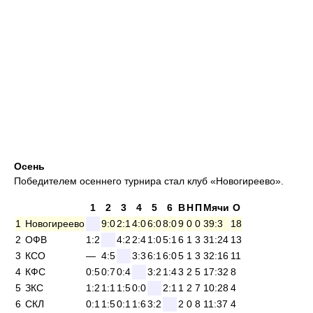
Осень
Победителем осеннего турнира стал клуб «Новогиреево».
1
2
3
4
5
6
В
Н
П
Мячи
О
1
Новогиреево
9:0
2:1
4:0
6:0
8:0
9
0
0
39:3
18
2
ОФВ
1:2
4:2
2:4
1:0
5:1
6
1
3
31:24
13
3
КСО
—
4:5
3:3
6:1
6:0
5
1
3
32:16
11
4
КФС
0:5
0:7
0:4
3:2
1:4
3
2
5
17:32
8
5
ЗКС
1:2
1:1
1:5
0:0
2:1
1
2
7
10:28
4
6
СКЛ
0:1
1:5
0:1
1:6
3:2
2
0
8
11:37
4