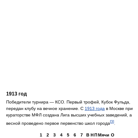
1913 год
Победители турнира — КСО. Первый трофей, Кубок Фульда,
передан клубу на вечное хранение. С
1913 года
в Москве при
кураторстве МФЛ создана Лига высших учебных заведений, а
[3]
весной проведено первое первенство школ города
.
1
2
3
4
5
6
7
В
Н
П
Мячи
О