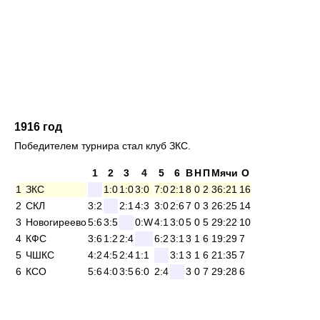
1916 год
Победителем турнира стал клуб ЗКС.
1
2
3
4
5
6
В
Н
П
Мячи
О
1
ЗКС
1:0
1:0
3:0
7:0
2:1
8
0
2
36:21
16
2
СКЛ
3:2
2:1
4:3
3:0
2:6
7
0
3
26:25
14
3
Новогиреево
5:6
3:5
0:W
4:1
3:0
5
0
5
29:22
10
4
КФС
3:6
1:2
2:4
6:2
3:1
3
1
6
19:29
7
5
ЧШКС
4:2
4:5
2:4
1:1
3:1
3
1
6
21:35
7
6
КСО
5:6
4:0
3:5
6:0
2:4
3
0
7
29:28
6