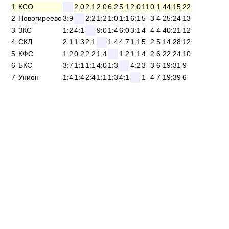
1
КСО
2:0
2:1
2:0
6:2
5:1
2:0
11
0
1
44:15
22
2
Новогиреево
3:9
2:2
1:2
1:0
1:1
6:1
5
3
4
25:24
13
3
ЗКС
1:2
4:1
9:0
1:4
6:0
3:1
4
4
4
40:21
12
4
СКЛ
2:1
1:3
2:1
1:4
4:7
1:1
5
2
5
14:28
12
5
КФС
1:2
0:2
2:2
1:4
1:2
1:1
4
2
6
22:24
10
6
БКС
3:7
1:1
1:1
4:0
1:3
4:2
3
3
6
19:31
9
7
Унион
1:4
1:4
2:4
1:1
1:3
4:1
1
4
7
19:39
6