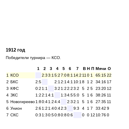
1912 год
Победители турнира — КСО.
1
2
3
4
5
6
7
В
Н
П
Мячи
О
1
КСО
2:3
3:1
5:2
7:0
8:1
14:2
11
0
1
65:15
22
2
БКС
2:5
2:1
2:1
4:1
10:1
8
1
2
34:16
17
3
КФС
0:2
1:1
3:2
1:2
2:2
3:2
5
2
5
23:20
12
4
ЗКС
1:2
2:1
4:1
1:3
4:5
5:0
5
1
6
38:26
11
5
Новогиреево
1:8
0:4
1:2
4:4
2:3
2:1
5
1
6
27:35
11
6
Унион
2:6
1:2
1:4
0:4
2:3
9:3
4
1
7
33:42
9
7
СКС
0:3
1:3
0:5
0:8
0:8
0:6
0
0
12
10:76
0