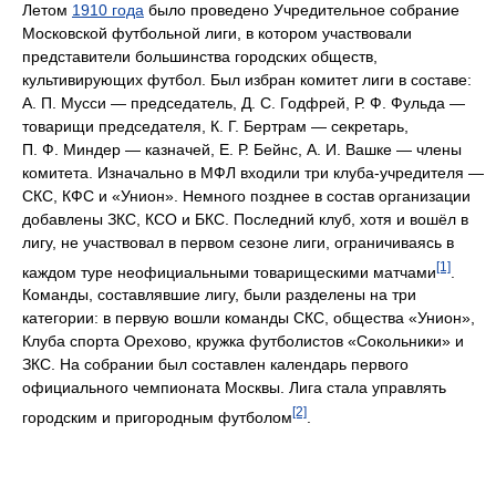
Летом
1910 года
было проведено Учредительное собрание
Московской футбольной лиги, в котором участвовали
представители большинства городских обществ,
культивирующих футбол. Был избран комитет лиги в составе:
А. П. Мусси — председатель, Д. С. Годфрей, Р. Ф. Фульда —
товарищи председателя, К. Г. Бертрам — секретарь,
П. Ф. Миндер — казначей, Е. Р. Бейнс, А. И. Вашке — члены
комитета. Изначально в МФЛ входили три клуба-учредителя —
СКС, КФС и «Унион». Немного позднее в состав организации
добавлены ЗКС, КСО и БКС. Последний клуб, хотя и вошёл в
лигу, не участвовал в первом сезоне лиги, ограничиваясь в
[1]
каждом туре неофициальными товарищескими матчами
.
Команды, составлявшие лигу, были разделены на три
категории: в первую вошли команды СКС, общества «Унион»,
Клуба спорта Орехово, кружка футболистов «Сокольники» и
ЗКС. На собрании был составлен календарь первого
официального чемпионата Москвы. Лига стала управлять
[2]
городским и пригородным футболом
.