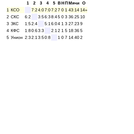
1
2
3
4
5
В
Н
П
Мячи
О
1
КСО
7:2
4:0
7:0
7:2
7
0
1
43:14
14»
2
СКС
6:2
3:5
6:3
8:4
5
0
3
36:25
10
3
ЗКС
1:5
2:4
5:1
6:0
4
1
3
27:23
9
4
КФС
1:8
0:6
3:3
2:1
2
1
5
18:36
5
5
Унион
2:3
2:1
3:5
0:8
1
0
7
14:40
2