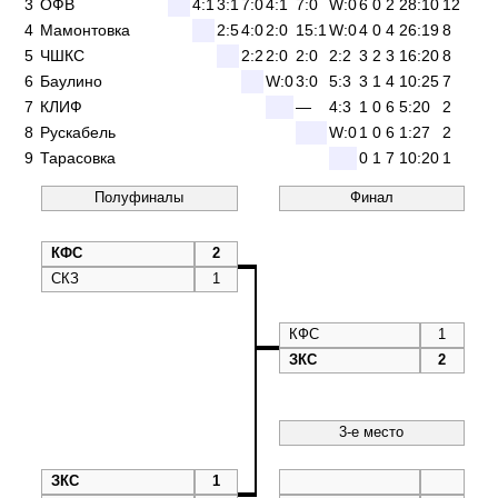
3
ОФВ
4:1
3:1
7:0
4:1
7:0
W:0
6
0
2
28:10
12
4
Мамонтовка
2:5
4:0
2:0
15:1
W:0
4
0
4
26:19
8
5
ЧШКС
2:2
2:0
2:0
2:2
3
2
3
16:20
8
6
Баулино
W:0
3:0
5:3
3
1
4
10:25
7
7
КЛИФ
—
4:3
1
0
6
5:20
2
8
Рускабель
W:0
1
0
6
1:27
2
9
Тарасовка
0
1
7
10:20
1
Полуфиналы
Финал
КФС
2
СКЗ
1
КФС
1
ЗКС
2
3-е место
ЗКС
1