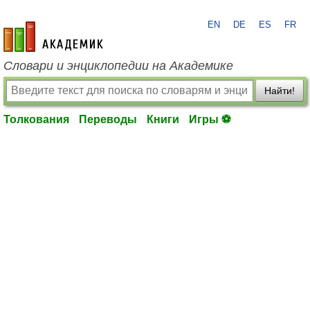
EN
DE
ES
FR
academic.ru
Словари и энциклопедии на Академике
Найти!
Толкования
Переводы
Книги
Игры ⚽