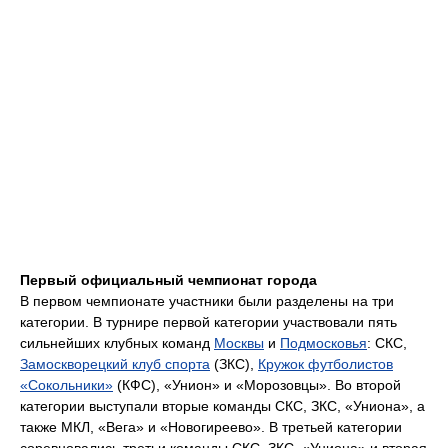
Первый официальный чемпионат города
В первом чемпионате участники были разделены на три
категории. В турнире первой категории участвовали пять
сильнейших клубных команд
Москвы
и
Подмосковья
: СКС,
Замоскворецкий клуб спорта
(ЗКС),
Кружок футболистов
«Сокольники»
(КФС), «Унион» и «Морозовцы». Во второй
категории выступали вторые команды CКС, ЗКС, «Униона», а
также МКЛ, «Вега» и «Новогиреево». В третьей категории
соревновались третьи команды CКС, ЗКС, «Униона» и вторая