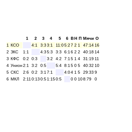
1
2
3
4
5
6
В
Н
П
Мячи
О
1
КСО
4:1
3:3
3:1
11:0
5:2
7
2
1
47:14
16
2
ЗКС
1:1
4:3
5:3
3:3
6:1
6
2
2
40:18
14
3
КФС
0:2
0:3
3:2
4:2
7:1
5
1
4
31:19
11
4
Унион
2:1
3:2
0:5
5:4
8:1
5
0
5
40:32
10
5
СКС
2:6
0:2
3:1
7:1
4:0
4
1
5
29:33
9
6
МКЛ
2:11
0:13
0:5
1:15
0:5
0
0
10
8:79
0