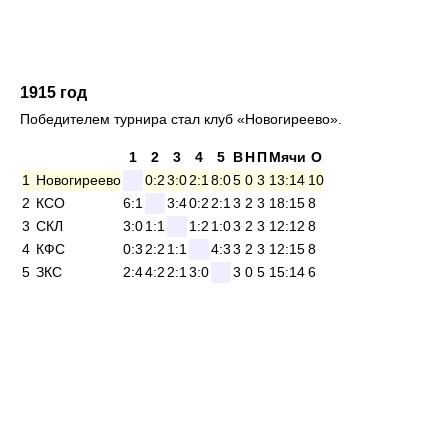
1915 год
Победителем турнира стал клуб «Новогиреево».
1
2
3
4
5
В
Н
П
Мячи
О
1
Новогиреево
0:2
3:0
2:1
8:0
5
0
3
13:14
10
2
КСО
6:1
3:4
0:2
2:1
3
2
3
18:15
8
3
СКЛ
3:0
1:1
1:2
1:0
3
2
3
12:12
8
4
КФС
0:3
2:2
1:1
4:3
3
2
3
12:15
8
5
ЗКС
2:4
4:2
2:1
3:0
3
0
5
15:14
6