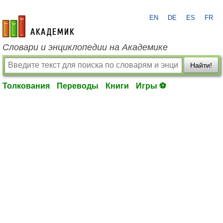
EN
DE
ES
FR
academic.ru
Словари и энциклопедии на Академике
Найти!
Толкования
Переводы
Книги
Игры ⚽