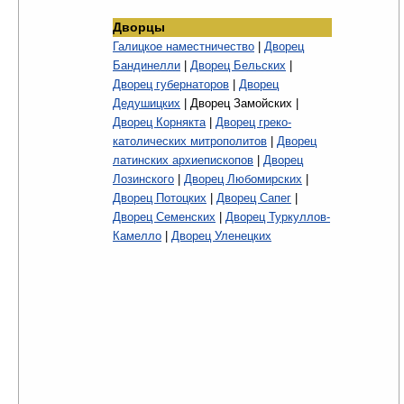
Дворцы
Галицкое наместничество
|
Дворец
Бандинелли
|
Дворец Бельских
|
Дворец губернаторов
|
Дворец
Дедушицких
| Дворец Замойских |
Дворец Корнякта
|
Дворец греко-
католических митрополитов
|
Дворец
латинских архиепископов
|
Дворец
Лозинского
|
Дворец Любомирских
|
Дворец Потоцких
|
Дворец Сапег
|
Дворец Семенских
|
Дворец Туркуллов-
Камелло
|
Дворец Уленецких