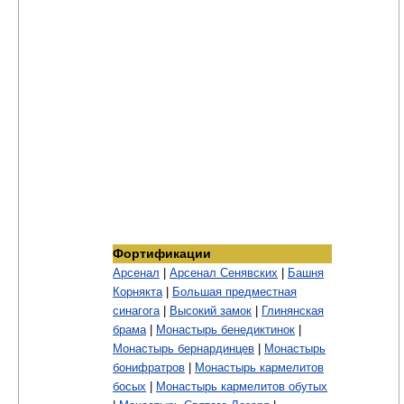
Фортификации
Арсенал
|
Арсенал Сенявских
|
Башня
Корнякта
|
Большая предместная
синагога
|
Высокий замок
|
Глинянская
брама
|
Монастырь бенедиктинок
|
Монастырь бернардинцев
|
Монастырь
бонифратров
|
Монастырь кармелитов
босых
|
Монастырь кармелитов обутых