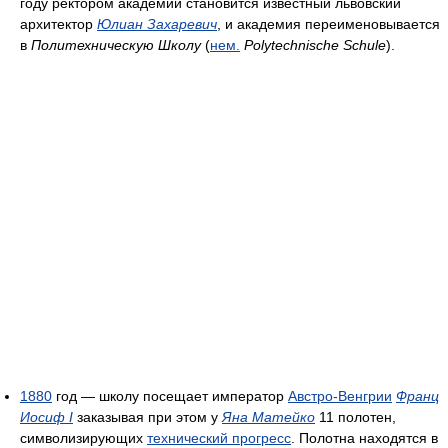
году ректором академии становится известный львовский
архитектор
Юлиан Захаревич
, и академия переименовывается
в
Политехническую Школу
(
нем.
Polytechnische Schule
).
1880
год — школу посещает император
Австро-Венгрии
Франц
Иосиф I
заказывая при этом у
Яна Матейко
11 полотен,
символизирующих
технический прогресс
. Полотна находятся в