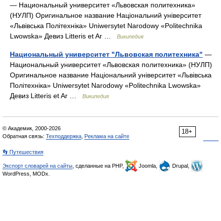
— Национальный университет «Львовская политехника»
(НУЛП) Оригинальное название Національний університет
«Львівська Політехніка» Uniwersytet Narodowy «Politechnika
Lwowska» Девиз Litteris et Ar …
Википедия
Национальный университет "Львовская политехника"
—
Национальный университет «Львовская политехника» (НУЛП)
Оригинальное название Національний університет «Львівська
Політехніка» Uniwersytet Narodowy «Politechnika Lwowska»
Девиз Litteris et Ar …
Википедия
© Академик, 2000-2026
18+
Обратная связь:
Техподдержка
,
Реклама на сайте
👣 Путешествия
Экспорт словарей на сайты
, сделанные на PHP,
Joomla,
Drupal,
WordPress, MODx.