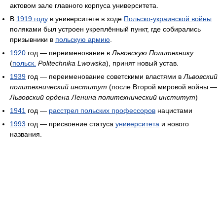
актовом зале главного корпуса университета.
В
1919 году
в университете в ходе
Польско-украинской войны
поляками был устроен укреплённый пункт, где собирались
призывники в
польскую армию
.
1920
год — переименование в
Львовскую Политехнику
(
польск.
Politechnika Lwowska
), принят новый устав.
1939
год — переименование советскими властями в
Львовский
политехнический институт
(после Второй мировой войны —
Львовский ордена Ленина политехнический институт
)
1941
год —
расстрел польских профессоров
нацистами
1993
год — присвоение статуса
университета
и нового
названия.