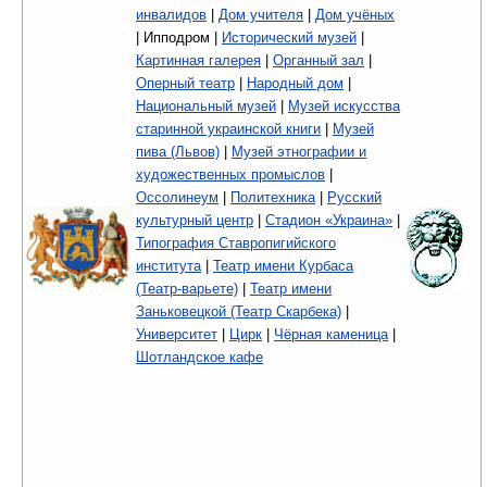
инвалидов
|
Дом учителя
|
Дом учёных
| Ипподром |
Исторический музей
|
Картинная галерея
|
Органный зал
|
Оперный театр
|
Народный дом
|
Национальный музей
|
Музей искусства
старинной украинской книги
|
Музей
пива (Львов)
|
Музей этнографии и
художественных промыслов
|
Оссолинеум
|
Политехника
|
Русский
культурный центр
|
Стадион «Украина»
|
Типография Ставропигийского
института
|
Театр имени Курбаса
(Театр-варьете)
|
Театр имени
Заньковецкой (Театр Скарбека)
|
Университет
|
Цирк
|
Чёрная каменица
|
Шотландское кафе