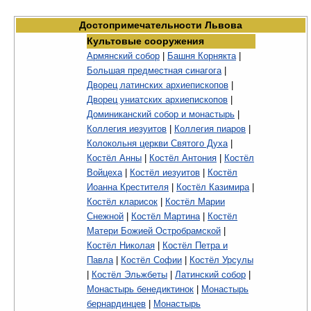
Достопримечательности Львова
Культовые сооружения
Армянский собор
|
Башня Корнякта
|
Большая предместная синагога
|
Дворец латинских архиепископов
|
Дворец униатских архиепископов
|
Доминиканский собор и монастырь
|
Коллегия иезуитов
|
Коллегия пиаров
|
Колокольня церкви Святого Духа
|
Костёл Анны
|
Костёл Антония
|
Костёл
Войцеха
|
Костёл иезуитов
|
Костёл
Иоанна Крестителя
|
Костёл Казимира
|
Костёл кларисок
|
Костёл Марии
Снежной
|
Костёл Мартина
|
Костёл
Матери Божией Остробрамской
|
Костёл Николая
|
Костёл Петра и
Павла
|
Костёл Софии
|
Костёл Урсулы
|
Костёл Эльжбеты
|
Латинский собор
|
Монастырь бенедиктинок
|
Монастырь
бернардинцев
|
Монастырь