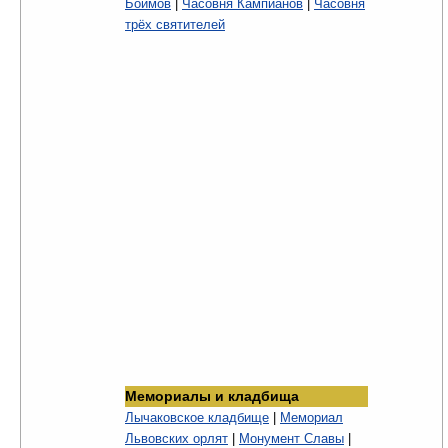
Боимов
|
Часовня Кампианов
|
Часовня
трёх святителей
Мемориалы и кладбища
Лычаковское кладбище
|
Мемориал
Львовских орлят
|
Монумент Славы
|