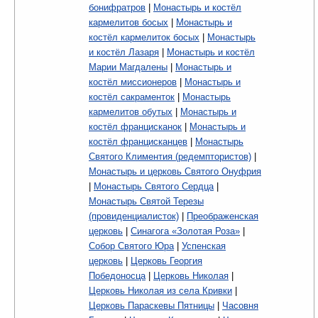
бонифратров
|
Монастырь и костёл
кармелитов босых
|
Монастырь и
костёл кармелиток босых
|
Монастырь
и костёл Лазаря
|
Монастырь и костёл
Марии Магдалены
|
Монастырь и
костёл миссионеров
|
Монастырь и
костёл сакраменток
|
Монастырь
кармелитов обутых
|
Монастырь и
костёл францисканок
|
Монастырь и
костёл францисканцев
|
Монастырь
Святого Климентия (редемптористов)
|
Монастырь и церковь Святого Онуфрия
|
Монастырь Святого Сердца
|
Монастырь Святой Терезы
(провиденциалисток)
|
Преображенская
церковь
|
Синагога «Золотая Роза»
|
Собор Святого Юра
|
Успенская
церковь
|
Церковь Георгия
Победоносца
|
Церковь Николая
|
Церковь Николая из села Кривки
|
Церковь Параскевы Пятницы
|
Часовня