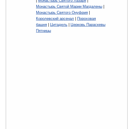
|
Монастырь Святого Лазаря
|
Монастырь Святой Марии Магдалены
|
Монастырь Святого Онуфрия
|
Королевский арсенал
|
Пороховая
башня
|
Цитадель
|
Церковь Параскевы
Пятницы