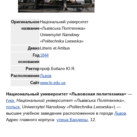
Оригинальное
Національний університет
название
«Львівська Політехніка»
Uniwersytet Narodowy
«Politechnika Lwowska»
Девиз
Litteris et Artibus
Год
1844
основания
Ректор
проф.Бобало Ю.Я.
Расположение
Львов
Сайт
www.lp.edu.ua
Национальный университет «Львовская политехника»
—
(
укр.
Національний університет «Львівська Політехніка»
,
польск.
Uniwersytet Narodowy «Politechnika Lwowska»
) —
высшее учебное заведение расположенное в городе
Львов
.
Адрес главного корпуса:
улица Бандеры
, 12.