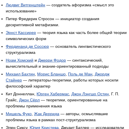
Людвиг Витгенштейн
— создатель афоризма «смысл это
использование»
Питер Фредерик Стросон — инициатор создания
дескриптивной метафизики.
Эрнст Кассирер
— теория языка как часть более общей теории
символических форм
Фердинанд де Соссюр
— основатель лингвистического
структурализма
Ноам Хомский
и
Джерри Фодор
— синтаксический,
вычислительный и знание-ориентированный подходы
Михаил Бахтин
,
Морис Бланшо
,
Поль де Ман
,
Джордж
Стайнер
— литераторы-теоретики, работы которых носили
философский характер
Кит Доннеллан,
Юрген Хабермас
,
Джон Лэнгшо Остин
, Г. П.
Грайс,
Джон Сёрл
— теоретики, ориентированные на
проблемы применения языка
Мишель Фуко
,
Жак Деррида
— авторы, осмыслявшие
проблемы языка в рамках пост-структурализма
Элен Сиксу,
Юлия Кристева
, Джудит Батлер — исследователи