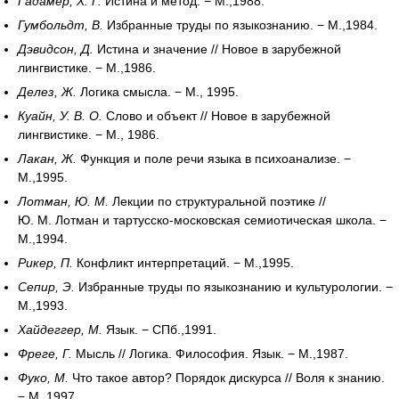
Гадамер, Х. Г.
Истина и метод. − М.,1988.
Гумбольдт, В.
Избранные труды по языкознанию. − М.,1984.
Дэвидсон, Д.
Истина и значение // Новое в зарубежной
лингвистике. − М.,1986.
Делез, Ж.
Логика смысла. − М., 1995.
Куайн, У. В. О.
Слово и объект // Новое в зарубежной
лингвистике. − М., 1986.
Лакан, Ж.
Функция и поле речи языка в психоанализе. −
М.,1995.
Лотман, Ю. М.
Лекции по структуральной поэтике //
Ю. М. Лотман и тартусско-московская семиотическая школа. −
М.,1994.
Рикер, П.
Конфликт интерпретаций. − М.,1995.
Сепир, Э.
Избранные труды по языкознанию и культурологии. −
М.,1993.
Хайдеггер, М.
Язык. − СПб.,1991.
Фреге, Г.
Мысль // Логика. Философия. Язык. − М.,1987.
Фуко, М.
Что такое автор? Порядок дискурса // Воля к знанию.
− М.,1997.