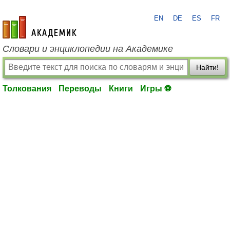
EN
DE
ES
FR
academic.ru
Словари и энциклопедии на Академике
Найти!
Толкования
Переводы
Книги
Игры ⚽