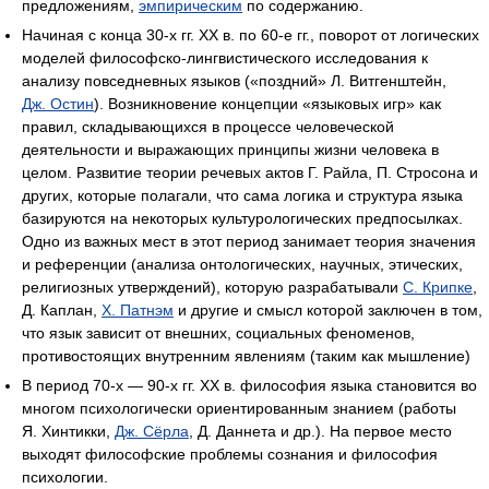
предложениям,
эмпирическим
по содержанию.
Начиная с конца 30-х гг. ХХ в. по 60-е гг., поворот от логических
моделей философско-лингвистического исследования к
анализу повседневных языков («поздний» Л. Витгенштейн,
Дж. Остин
). Возникновение концепции «языковых игр» как
правил, складывающихся в процессе человеческой
деятельности и выражающих принципы жизни человека в
целом. Развитие теории речевых актов Г. Райла, П. Стросона и
других, которые полагали, что сама логика и структура языка
базируются на некоторых культурологических предпосылках.
Одно из важных мест в этот период занимает теория значения
и референции (анализа онтологических, научных, этических,
религиозных утверждений), которую разрабатывали
С. Крипке
,
Д. Каплан,
Х. Патнэм
и другие и смысл которой заключен в том,
что язык зависит от внешних, социальных феноменов,
противостоящих внутренним явлениям (таким как мышление)
В период 70-х — 90-х гг. ХХ в. философия языка становится во
многом психологически ориентированным знанием (работы
Я. Хинтикки,
Дж. Сёрла
, Д. Даннета и др.). На первое место
выходят философские проблемы сознания и философия
психологии.