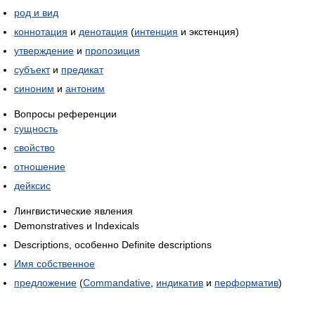
род и вид
коннотация
и
денотация
(
интенция
и экстенция)
утверждение
и
пропозиция
субъект
и
предикат
синоним
и
антоним
Вопросы референции
сущность
свойство
отношение
дейксис
Лингвистические явления
Demonstratives и Indexicals
Descriptions, особенно Definite descriptions
Имя собственное
предложение
(
Commandative
,
индикатив
и
перформатив
)