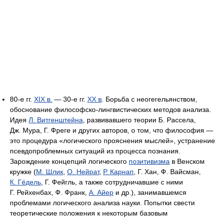
80-е гг.
XIX в.
— 30-е гг.
ХХ в
. Борьба с неогегельянством,
обоснование философско-лингвистических методов анализа.
Идея
Л. Витгенштейна
, развивавшего теории Б. Рассела,
Дж. Мура, Г. Фреге и других авторов, о том, что философия —
это процедура «логического прояснения мыслей», устранение
псевдопроблемных ситуаций из процесса познания.
Зарождение концепций логического
позитивизма
в Венском
кружке (
М. Шлик
,
О. Нейрат
,
Р. Карнап
, Г. Хан, Ф. Вайсман,
К. Гёдель
, Г. Фейгль, а также сотрудничавшие с ними
Г. Рейхенбах, Ф. Франк,
А. Айер
и др.), занимавшемся
проблемами логического анализа науки. Попытки свести
теоретические положения к некоторым базовым