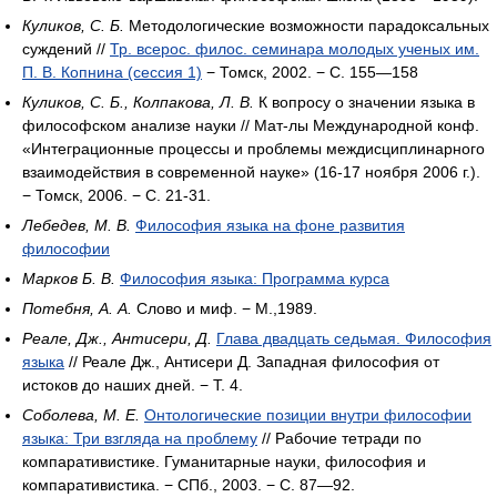
Куликов, С. Б.
Методологические возможности парадоксальных
суждений //
Тр. всерос. филос. семинара молодых ученых им.
П. В. Копнина (сессия 1)
− Томск, 2002. − С. 155—158
Куликов, С. Б., Колпакова, Л. В.
К вопросу о значении языка в
философском анализе науки // Мат-лы Международной конф.
«Интеграционные процессы и проблемы междисциплинарного
взаимодействия в современной науке» (16-17 ноября 2006 г.).
− Томск, 2006. − С. 21-31.
Лебедев, М. В.
Философия языка на фоне развития
философии
Марков Б. В.
Философия языка: Программа курса
Потебня, А. А.
Слово и миф. − М.,1989.
Реале, Дж., Антисери, Д.
Глава двадцать седьмая. Философия
языка
// Реале Дж., Антисери Д. Западная философия от
истоков до наших дней. − Т. 4.
Соболева, М. Е.
Онтологические позиции внутри философии
языка: Три взгляда на проблему
// Рабочие тетради по
компаративистике. Гуманитарные науки, философия и
компаративистика. − СПб., 2003. − С. 87—92.