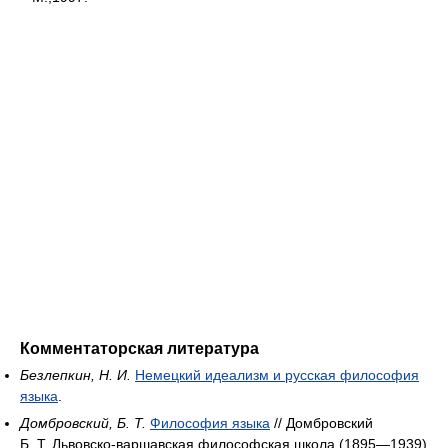
Комментаторская литература
Безлепкин, Н. И.
Немецкий идеализм и русская философия
языка
.
Домбровский, Б. Т.
Философия языка
// Домбровский
Б. Т. Львовско-варшавская философская школа (1895—1939).