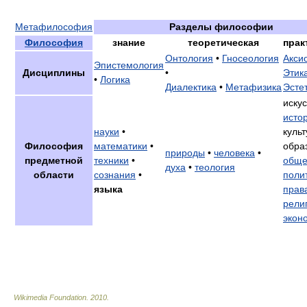
Метафилософия
Разделы философии
Философия
знание
теоретическая
прак
Онтология
•
Гносеология
Акси
Эпистемология
Дисциплины
•
Этик
•
Логика
Диалектика
•
Метафизика
Эсте
искус
исто
науки
•
культ
Философия
математики
•
обра
природы
•
человека
•
предметной
техники
•
обще
духа
•
теология
области
сознания
•
поли
языка
прав
рели
экон
Wikimedia Foundation
.
2010
.