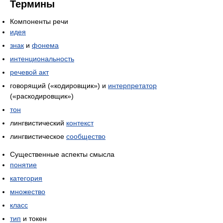
Термины
Компоненты речи
идея
знак
и
фонема
интенциональность
речевой акт
говорящий («кодировщик») и
интерпретатор
(«раскодировщик»)
тон
лингвистический
контекст
лингвистическое
сообщество
Существенные аспекты смысла
понятие
категория
множество
класс
тип
и токен