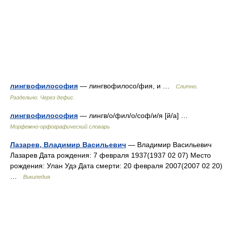
лингвофилософия
— лингвофилосо/фия, и …
Слитно.
Раздельно. Через дефис.
лингвофилософия
— лингв/о/фил/о/соф/и/я [й/а] …
Морфемно-орфографический словарь
Лазарев, Владимир Васильевич
— Владимир Васильевич
Лазарев Дата рождения: 7 февраля 1937(1937 02 07) Место
рождения: Улан Удэ Дата смерти: 20 февраля 2007(2007 02 20)
…
Википедия