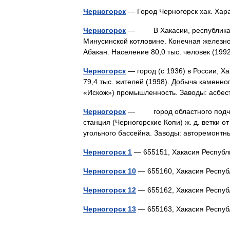
Черногорск
— Город Черногорск хак. Ха
Черногорск
— В Хакасии, республиканско
Минусинской котловине. Конечная железно
Абакан. Население 80,0 тыс. человек (19
Черногорск
— город (с 1936) в России, Х
79,4 тыс. жителей (1998). Добыча каменно
«Искож») промышленность. Заводы: асбе
Черногорск
— город областного подчине
станция (Черногорские Копи) ж. д. ветки о
угольного бассейна. Заводы: авторемон
Черногорск 1
— 655151, Хакасия Респуб
Черногорск 10
— 655160, Хакасия Респу
Черногорск 12
— 655162, Хакасия Респу
Черногорск 13
— 655163, Хакасия Респу