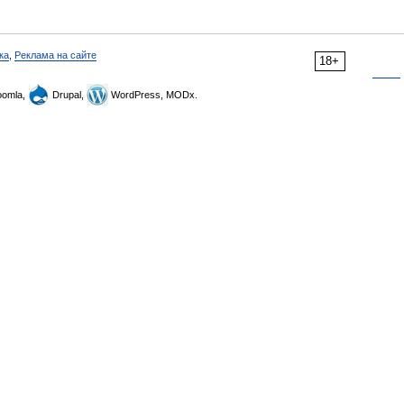
ка
,
Реклама на сайте
18+
omla,
Drupal,
WordPress, MODx.