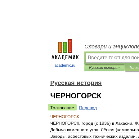
Словари и энциклоп
academic.ru
Русская история
Толк
Русская история
ЧЕРНОГОРСК
Толкование
Перевод
ЧЕРНОГОРСК
ЧЕРНОГОРСК
,
город
(
с
1936
)
в
Хакасии
.
Ж
Добыча
каменного
угля
.
Лёгкая
(
камвольно
Заводы:
асбестовых
технических
изделий
,