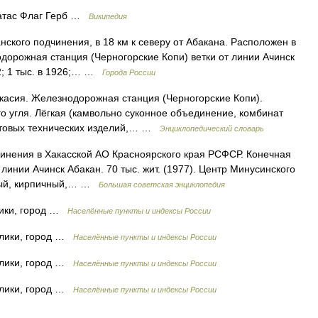
ратас Флаг Герб …
Википедия
го подчинения, в 18 км к северу от Абакана. Расположен в
дорожная станция (Черногорские Копи) ветки от линии Ачинск
92; 1 тыс. в 1926;… …
Города России
акасия. Железнодорожная станция (Черногорские Копи).
го угля. Лёгкая (камвольно суконное объединение, комбинат
стовых технических изделий,… …
Энциклопедический словарь
ния в Хакасской АО Красноярского края РСФСР. Конечная
т линии Ачинск Абакан. 70 тыс. жит. (1977). Центр Минусинского
тный, кирпичный,… …
Большая советская энциклопедия
лики, город …
Населённые пункты и индексы России
блики, город …
Населённые пункты и индексы России
блики, город …
Населённые пункты и индексы России
блики, город …
Населённые пункты и индексы России