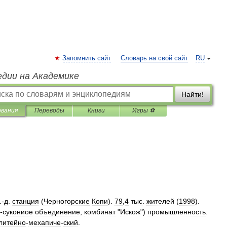
Запомнить сайт
Словарь на свой сайт
RU
едии на Академике
Найти!
ования
Переводы
Книги
Игры ⚽
.-
д
.
станция
(
Черногорские
Копи
).
79
,
4
тыс
.
жителей
(
1998
).
-
сукониое
объединение
,
комбинат
"
Искож
")
промышленность
.
литейно
-
мехапиче
-
ский
.