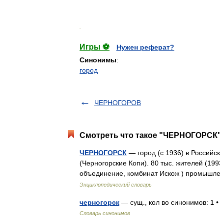
.
Игры ⚽
Нужен реферат?
Синонимы
:
город
ЧЕРНОГОРОВ
Смотреть что такое "ЧЕРНОГОРСК"
ЧЕРНОГОРСК
— город (с 1936) в Россий
(Черногорские Копи). 80 тыс. жителей (199
объединение, комбинат Искож ) промышл
Энциклопедический словарь
черногорск
— сущ., кол во синонимов: 1 
Словарь синонимов