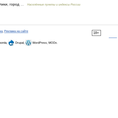
блики, город …
Населённые пункты и индексы России
ка
,
Реклама на сайте
18+
omla,
Drupal,
WordPress, MODx.