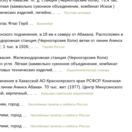
6) в Хакасии. Ж. д. станция (Черногорские Копи). 79,4 тыс.
ёгкая (камвольно сукониое объединение, комбинат Искож )
хнических изделий, литейно… …
Русская история
ратас Флаг Герб …
Википедия
го подчинения, в 18 км к северу от Абакана. Расположен в
дорожная станция (Черногорские Копи) ветки от линии Ачинск
92; 1 тыс. в 1926;… …
Города России
акасия. Железнодорожная станция (Черногорские Копи).
го угля. Лёгкая (камвольно суконное объединение, комбинат
стовых технических изделий,… …
Энциклопедический словарь
ния в Хакасской АО Красноярского края РСФСР. Конечная
т линии Ачинск Абакан. 70 тыс. жит. (1977). Центр Минусинского
тный, кирпичный,… …
Большая советская энциклопедия
лики, город …
Населённые пункты и индексы России
блики, город …
Населённые пункты и индексы России
блики, город …
Населённые пункты и индексы России