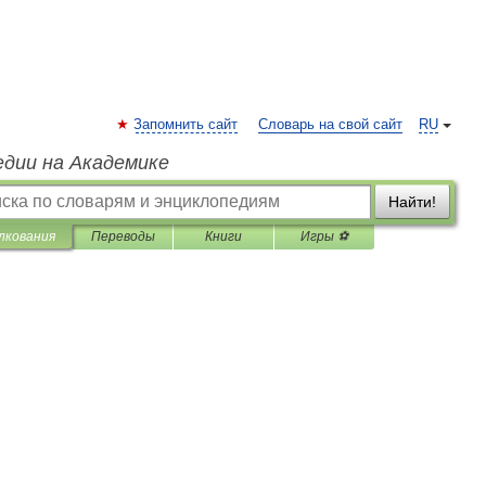
Запомнить сайт
Словарь на свой сайт
RU
едии на Академике
Найти!
лкования
Переводы
Книги
Игры ⚽