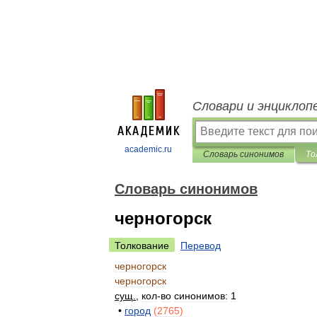
Словари и энциклоп
academic.ru
Словарь синонимов
То
Словарь синонимов
черногорск
Толкование
Перевод
черногорск
черногорск
сущ
.
,
кол
-
во
синонимов:
1
•
город
(
2765
)