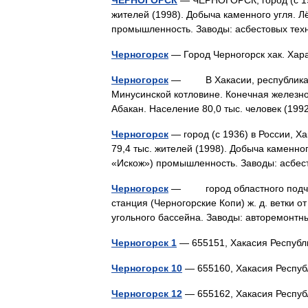
ЧЕРНОГОРСК
— ЧЕРНОГОРСК, город (с 193
жителей (1998). Добыча каменного угля. Л
промышленность. Заводы: асбестовых те
Черногорск
— Город Черногорск хак. Ха
Черногорск
— В Хакасии, республиканско
Минусинской котловине. Конечная железно
Абакан. Население 80,0 тыс. человек (19
Черногорск
— город (с 1936) в России, Х
79,4 тыс. жителей (1998). Добыча каменно
«Искож») промышленность. Заводы: асбе
Черногорск
— город областного подчине
станция (Черногорские Копи) ж. д. ветки о
угольного бассейна. Заводы: авторемон
Черногорск 1
— 655151, Хакасия Респуб
Черногорск 10
— 655160, Хакасия Респу
Черногорск 12
— 655162, Хакасия Респу