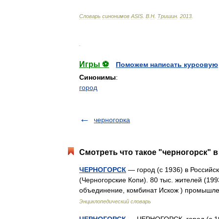
Словарь
синонимов
ASIS
.
В
.
Н
.
Тришин
.
2013
.
.
Игры ⚽
Поможем написать курсовую
Синонимы
:
город
черногорка
Смотреть что такое "черногорск" в
ЧЕРНОГОРСК
— город (с 1936) в Россий
(Черногорские Копи). 80 тыс. жителей (199
объединение, комбинат Искож ) промышл
Энциклопедический словарь