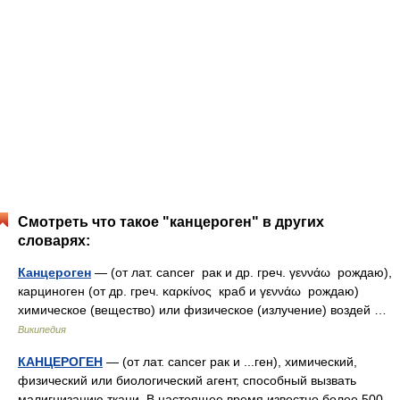
Смотреть что такое "канцероген" в других
словарях:
Канцероген
— (от лат. cancer рак и др. греч. γεννάω рождаю),
карциноген (от др. греч. καρκίνος краб и γεννάω рождаю)
химическое (вещество) или физическое (излучение) воздей …
Википедия
КАНЦЕРОГЕН
— (от лат. cancer рак и ...ген), химический,
физический или биологический агент, способный вызвать
малигнизацию ткани. В настоящее время известно более 500