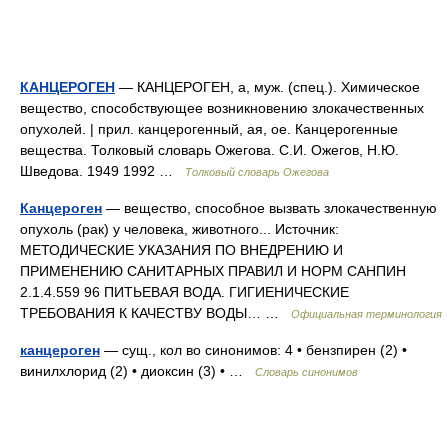
КАНЦЕРОГЕН
— КАНЦЕРОГЕН, а, муж. (спец.). Химическое
вещество, способствующее возникновению злокачественных
опухолей. | прил. канцерогенный, ая, ое. Канцерогенные
вещества. Толковый словарь Ожегова. С.И. Ожегов, Н.Ю.
Шведова. 1949 1992 …
Толковый словарь Ожегова
Канцероген
— вещество, способное вызвать злокачественную
опухоль (рак) у человека, животного... Источник:
МЕТОДИЧЕСКИЕ УКАЗАНИЯ ПО ВНЕДРЕНИЮ И
ПРИМЕНЕНИЮ САНИТАРНЫХ ПРАВИЛ И НОРМ САНПИН
2.1.4.559 96 ПИТЬЕВАЯ ВОДА. ГИГИЕНИЧЕСКИЕ
ТРЕБОВАНИЯ К КАЧЕСТВУ ВОДЫ… …
Официальная терминология
канцероген
— сущ., кол во синонимов: 4 • бензпирен (2) •
винилхлорид (2) • диоксин (3) • …
Словарь синонимов