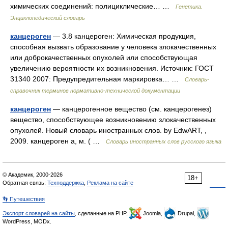
химических соединений: полициклические… …
Генетика.
Энциклопедический словарь
канцероген
— 3.8 канцероген: Химическая продукция,
способная вызвать образование у человека злокачественных
или доброкачественных опухолей или способствующая
увеличению вероятности их возникновения. Источник: ГОСТ
31340 2007: Предупредительная маркировка… …
Словарь-
справочник терминов нормативно-технической документации
канцероген
— канцерогенное вещество (см. канцерогенез)
вещество, способствующее возникновению злокачественных
опухолей. Новый словарь иностранных слов. by EdwART, ,
2009. канцероген а, м. ( …
Словарь иностранных слов русского языка
© Академик, 2000-2026
18+
Обратная связь:
Техподдержка
,
Реклама на сайте
👣 Путешествия
Экспорт словарей на сайты
, сделанные на PHP,
Joomla,
Drupal,
WordPress, MODx.