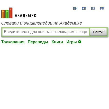
EN
DE
ES
FR
academic.ru
Словари и энциклопедии на Академике
Найти!
Толкования
Переводы
Книги
Игры ⚽