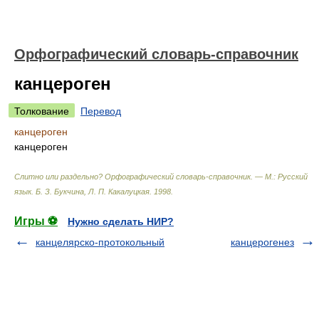
Орфографический словарь-справочник
канцероген
Толкование
Перевод
канцероген
канцероген
Слитно или раздельно? Орфографический словарь-справочник. — М.: Русский
язык
.
Б. З. Букчина, Л. П. Какалуцкая
.
1998
.
Игры ⚽
Нужно сделать НИР?
канцелярско-протокольный
канцерогенез