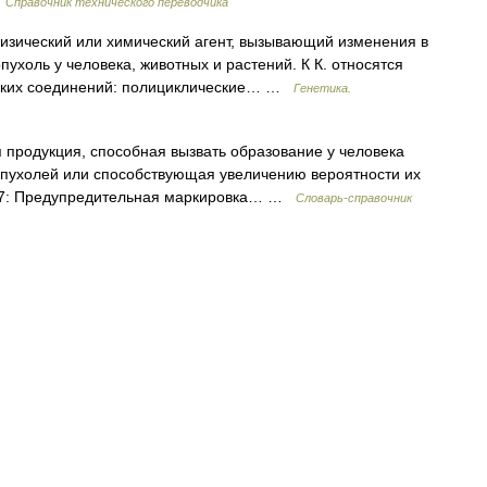
…
Справочник технического переводчика
 физический или химический агент, вызывающий изменения в
холь у человека, животных и растений. К К. относятся
еских соединений: полициклические… …
Генетика.
 продукция, способная вызвать образование у человека
опухолей или способствующая увеличению вероятности их
007: Предупредительная маркировка… …
Словарь-справочник