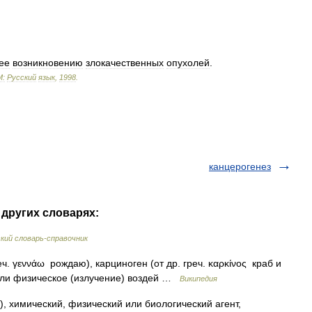
ее
возникновению
злокачественных
опухолей
.
М:
Русский
язык
,
1998
.
канцерогенез
 других словарях:
ий словарь-справочник
еч. γεννάω рождаю), карциноген (от др. греч. καρκίνος краб и
или физическое (излучение) воздей …
Википедия
ен), химический, физический или биологический агент,