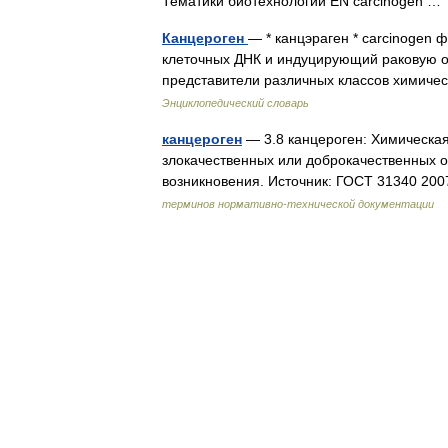
Тематики биотехнологии EN carcinogen 
Канцероген
— * канцэраген * carcinogen
клеточных ДНК и индуцирующий раковую опу
представители различных классов химич
Энциклопедический словарь
канцероген
— 3.8 канцероген: Химическая
злокачественных или доброкачественных 
возникновения. Источник: ГОСТ 31340 2
терминов нормативно-технической документации