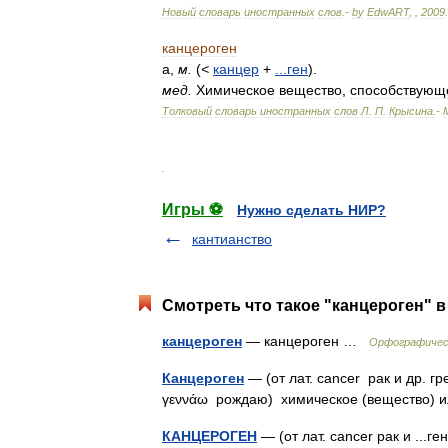
Новый
словарь
иностранных
слов
.-
by
EdwART
,
,
2009
.
канцероген
а
,
м
.
(
<
канцер
+
...
ген
).
мед
.
Химическое
вещество
,
способствующ
Толковый
словарь
иностранных
слов
Л
.
П
.
Крысина
.-
.
Игры ⚽
Нужно сделать НИР?
кантианство
Смотреть что такое "канцероген" в
канцероген
— канцероген …
Орфографическ
Канцероген
— (от лат. cancer рак и др. гр
γεννάω рождаю) химическое (вещество) 
КАНЦЕРОГЕН
— (от лат. cancer рак и ...г