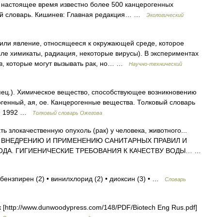
 настоящее время известно более 500 канцерогенных
кий словарь. Кишинев: Главная редакция… …
Экологический
и явление, относящееся к окружающей среде, которое
сле химикаты, радиация, некоторые вирусы). В экспериментах
в, которые могут вызывать рак, но… …
Научно-технический
ец.). Химическое вещество, способствующее возникновению
огенный, ая, ое. Канцерогенные вещества. Толковый словарь
49 1992 …
Толковый словарь Ожегова
 злокачественную опухоль (рак) у человека, животного...
ПО ВНЕДРЕНИЮ И ПРИМЕНЕНИЮ САНИТАРНЫХ ПРАВИЛ И
 ВОДА. ГИГИЕНИЧЕСКИЕ ТРЕБОВАНИЯ К КАЧЕСТВУ ВОДЫ… …
 бензпирен (2) • винилхлорид (2) • диоксин (3) • …
Словарь
http://www.dunwoodypress.com/148/PDF/Biotech Eng Rus.pdf]