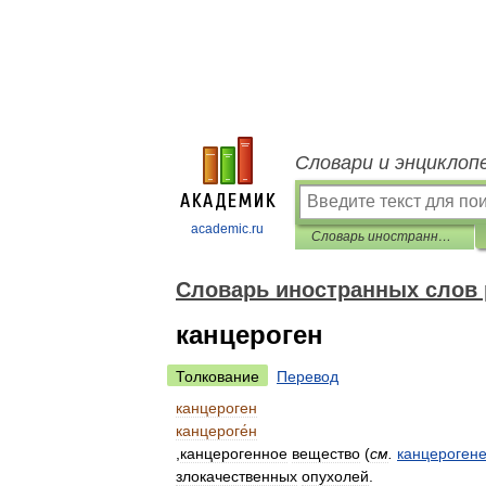
Словари и энциклоп
academic.ru
Словарь иностранных слов русского языка
Словарь иностранных слов 
канцероген
Толкование
Перевод
канцероген
канцероге́н
,
канцерогенное
вещество
(
см
.
канцерогене
злокачественных
опухолей
.