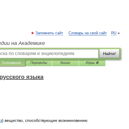
Запомнить сайт
Словарь на свой сайт
RU
едии на Академике
Найти!
Толкования
Переводы
Книги
Игры ⚽
русского языка
з
)
вещество
,
способствующее
возникновению