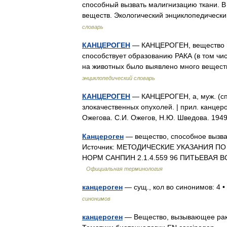
способный вызвать малигнизацию ткани. В
веществ. Экологический энциклопедичес
словарь
КАНЦЕРОГЕН
— КАНЦЕРОГЕН, вещество ил
способствует образованию РАКА (в том чи
на животных было выявлено много вещест
энциклопедический словарь
КАНЦЕРОГЕН
— КАНЦЕРОГЕН, а, муж. (сп
злокачественных опухолей. | прил. канцер
Ожегова. С.И. Ожегов, Н.Ю. Шведова. 19
Канцероген
— вещество, способное вызвать
Источник: МЕТОДИЧЕСКИЕ УКАЗАНИЯ 
НОРМ САНПИН 2.1.4.559 96 ПИТЬЕВАЯ
Официальная терминология
канцероген
— сущ., кол во синонимов: 4 •
синонимов
канцероген
— Вещество, вызывающее рак [