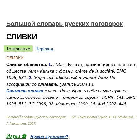
Большой словарь русских поговорок
СЛИВКИ
Толкование
Перевод
СЛИВКИ
Сливки общества.
1.
Публ.
Лучшая, привилегированная часть
общества.
/em> Калька с франц.
crêmе de la société.
БМС
1998, 531.
2.
Жарг. шк.
Школьный туалет.
/em> По
ассоциации со
сливать
. (Запись 2004 г.).
Снимать сливки
с чего
.
Разг.
Брать себе самое лучшее,
самое выгодное, обычно – опережая других. ФСРЯ, 441; БМС
1998, 531; ЗС 1996, 92; Мокиенко 1990, 26; ФМ 2002, 446.
Большой словарь русских поговорок. — М: Олма Медиа Групп
.
В. М. Мокиенко, Т.
Г. Никитина
.
2007
.
Игры ⚽
Нужна курсовая?