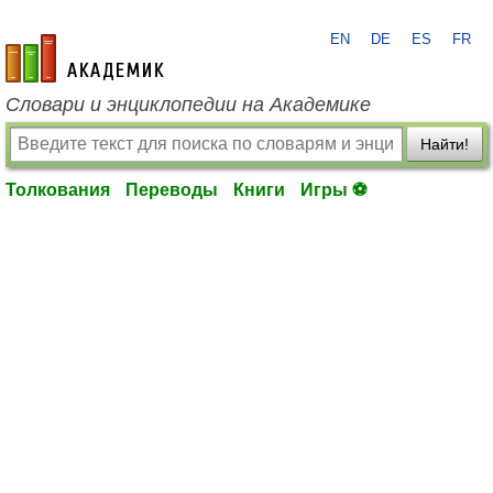
EN
DE
ES
FR
academic.ru
Словари и энциклопедии на Академике
Найти!
Толкования
Переводы
Книги
Игры ⚽