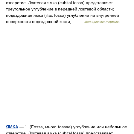
отверстие. Локтевая ямка (cubital fossa) представляет
треугольное углубление в передней локтевой области;
подвздошная ямка (iliac fossa) углубление на внутренней
поверхности подвздошной кости;… …
Медицинские термины
ЯМКА
— 1. (Fossa, множ. fossae) углубление или небольшое
отверстие. Локтевая ямка (cubital fossa) представляет