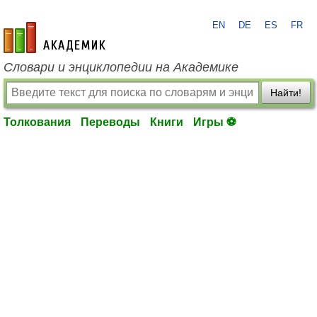
EN
DE
ES
FR
academic.ru
Словари и энциклопедии на Академике
Найти!
Толкования
Переводы
Книги
Игры ⚽