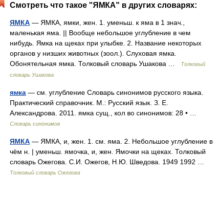
Смотреть что такое "ЯМКА" в других словарях:
ЯМКА
— ЯМКА, ямки, жен. 1. уменьш. к яма в 1 знач.,
маленькая яма. || Вообще небольшое углубление в чем
нибудь. Ямка на щеках при улыбке. 2. Название некоторых
органов у низших животных (зоол.). Слуховая ямка.
Обонятельная ямка. Толковый словарь Ушакова …
Толковый
словарь Ушакова
ямка
— см. углубление Словарь синонимов русского языка.
Практический справочник. М.: Русский язык. З. Е.
Александрова. 2011. ямка сущ., кол во синонимов: 28 • …
Словарь синонимов
ЯМКА
— ЯМКА, и, жен. 1. см. яма. 2. Небольшое углубление в
чём н. | уменьш. ямочка, и, жен. Ямочки на щеках. Толковый
словарь Ожегова. С.И. Ожегов, Н.Ю. Шведова. 1949 1992 …
Толковый словарь Ожегова