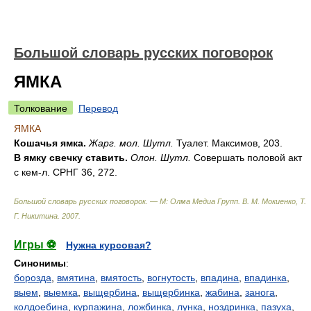
Большой словарь русских поговорок
ЯМКА
Толкование
Перевод
ЯМКА
Кошачья ямка.
Жарг. мол. Шутл.
Туалет. Максимов, 203.
В ямку свечку ставить.
Олон. Шутл.
Совершать половой акт
с кем-л. СРНГ 36, 272.
Большой словарь русских поговорок. — М: Олма Медиа Групп
.
В. М. Мокиенко, Т.
Г. Никитина
.
2007
.
Игры ⚽
Нужна курсовая?
Синонимы
:
борозда
,
вмятина
,
вмятость
,
вогнутость
,
впадина
,
впадинка
,
выем
,
выемка
,
выщербина
,
выщербинка
,
жабина
,
занога
,
колдоебина
,
курпажина
,
ложбинка
,
лунка
,
ноздринка
,
пазуха
,