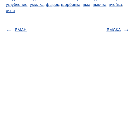
углубление
,
умилка
,
фырок
,
щербинка
,
яма
,
ямочка
,
ячейка
,
ячея
ЯМАН
ЯМСКА