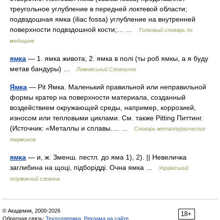
треугольное углубление в передней локтевой области;
подвздошная ямка (iliac fossa) углубление на внутренней
поверхности подвздошной кости;… …
Толковый словарь по
медицине
ямка
— 1. ямка живота; 2. ямка в полі (ты роб ямкы, а я буду
метав бандуры) …
Лемківський Словничок
Ямка
— Pit Ямка. Маленький правильной или неправильной
формы кратер на поверхности материала, созданный
воздействием окружающей среды, например, коррозией,
износом или тепловыми циклами. См. также Pitting Питтинг.
(Источник: «Металлы и сплавы.… …
Словарь металлургических
терминов
ямка
— и, ж. Зменш. пестл. до яма 1), 2). || Невеличка
заглибина на щоці, підборідді. Очна ямка …
Український
тлумачний словник
© Академик, 2000-2026
18+
Обратная связь:
Техподдержка
,
Реклама на сайте