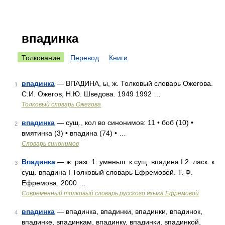
впадинка
Толкование
Перевод
Книги
впадинка
— ВПАДИНА, ы, ж. Толковый словарь Ожегова.
1
С.И. Ожегов, Н.Ю. Шведова. 1949 1992 …
Толковый словарь Ожегова
впадинка
— сущ., кол во синонимов: 11 • боб (10) •
2
вмятинка (3) • впадина (74) • …
Словарь синонимов
Впадинка
— ж. разг. 1. уменьш. к сущ. впадина I 2. ласк. к
3
сущ. впадина I Толковый словарь Ефремовой. Т. Ф.
Ефремова. 2000 …
Современный толковый словарь русского языка Ефремовой
впадинка
— впадинка, впадинки, впадинки, впадинок,
4
впадинке, впадинкам, впадинку, впадинки, впадинкой,