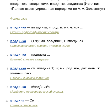
впадинкою, впадинками, впадинке, впадинках (Источник:
«Полная акцентуированная парадигма по А. А. Зализняку»)
…
Формы слов
впадинка
— вп адинка, и, род. п. мн. ч. нок …
5
Русский орфографический словарь
впадинка
— (1 ж); мн. впа/динки‚ Р. впа/динок …
6
Орфографический словарь русского языка
впадинка
— надпивка …
7
Краткий словарь анаграмм
впадинка
— см. впадина 1); и; мн. род. нок, дат. нкам; ж.;
8
уменьш. ласк …
Словарь многих выражений
впадинка
— в/пад/ин/к/а …
9
Морфемно-орфографический словарь
впадина
— См …
10
Словарь синонимов