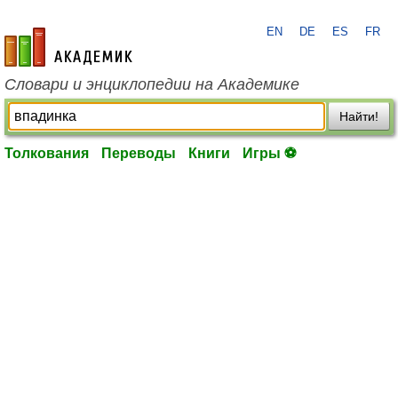
EN
DE
ES
FR
academic.ru
Словари и энциклопедии на Академике
Найти!
Толкования
Переводы
Книги
Игры ⚽