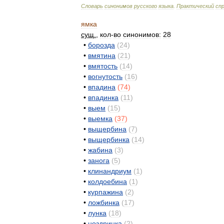
Словарь
синонимов
русского
языка
.
Практический
сп
ямка
сущ
.
,
кол
-
во
синонимов:
28
•
борозда
(
24
)
•
вмятина
(
21
)
•
вмятость
(
14
)
•
вогнутость
(
16
)
•
впадина
(
74
)
•
впадинка
(
11
)
•
выем
(
15
)
•
выемка
(
37
)
•
выщербина
(
7
)
•
выщербинка
(
14
)
•
жабина
(
3
)
•
занога
(
5
)
•
клинандриум
(
1
)
•
колдоебина
(
1
)
•
курпажина
(
2
)
•
ложбинка
(
17
)
•
лунка
(
18
)
•
ноздринка
(
2
)