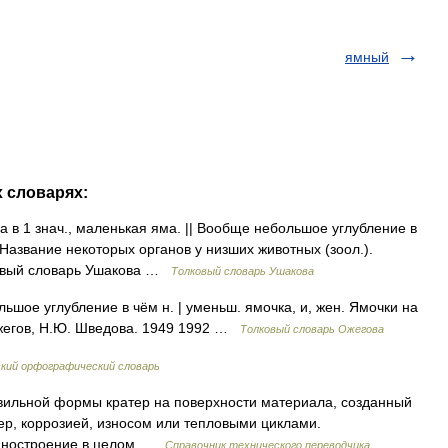
ямный
х словарях:
а в 1 знач., маленькая яма. || Вообще небольшое углубление в
 Название некоторых органов у низших животных (зоол.).
ковый словарь Ушакова …
Толковый словарь Ушакова
льшое углубление в чём н. | уменьш. ямочка, и, жен. Ямочки на
Ожегов, Н.Ю. Шведова. 1949 1992 …
Толковый словарь Ожегова
кий орфографический словарь
ильной формы кратер на поверхности материала, созданный
р, коррозией, износом или тепловыми циклами.
машиностроение в целом …
Справочник технического переводчика