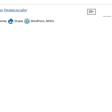
ка
,
Реклама на сайте
18+
omla,
Drupal,
WordPress, MODx.