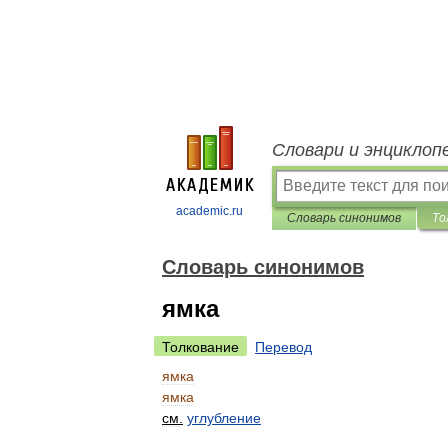
Словари и энциклоп
academic.ru
Словарь синонимов
То
Словарь синонимов
ямка
Толкование
Перевод
ямка
ямка
см
.
углубление