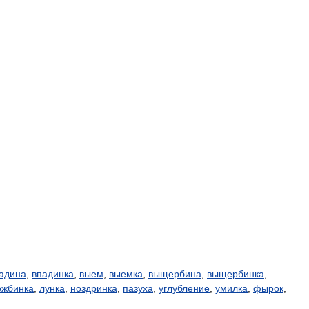
адина
,
впадинка
,
выем
,
выемка
,
выщербина
,
выщербинка
,
ожбинка
,
лунка
,
ноздринка
,
пазуха
,
углубление
,
умилка
,
фырок
,