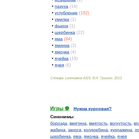
•
пазуха
(
16
)
•
углубление
(
102
)
•
умилка
(
1
)
•
фырок
(
1
)
•
щербинка
(
22
)
•
яма
(
84
)
•
яминка
(
2
)
•
ямочка
(
4
)
•
ячейка
(
19
)
•
ячея
(
6
)
Словарь
синонимов
ASIS
.
В
.
Н
.
Тришин
.
2013
.
.
Игры ⚽
Нужна курсовая?
Синонимы
:
борозда
,
вмятина
,
вмятость
,
вогнутость
,
вп
жабина
,
занога
,
колдоебина
,
курпажина
,
л
щербинка
,
яма
,
ямочка
,
ячейка
,
ячея