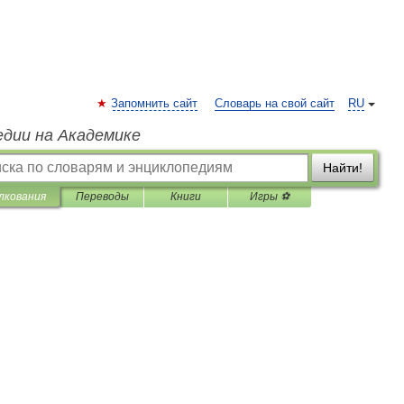
Запомнить сайт
Словарь на свой сайт
RU
едии на Академике
Найти!
лкования
Переводы
Книги
Игры ⚽