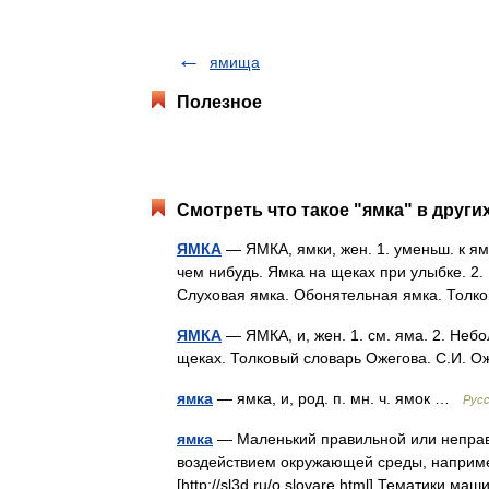
ямища
Полезное
Смотреть что такое "ямка" в други
ЯМКА
— ЯМКА, ямки, жен. 1. уменьш. к ям
чем нибудь. Ямка на щеках при улыбке. 2.
Слуховая ямка. Обонятельная ямка. Тол
ЯМКА
— ЯМКА, и, жен. 1. см. яма. 2. Небо
щеках. Толковый словарь Ожегова. С.И. 
ямка
— ямка, и, род. п. мн. ч. ямок …
Русс
ямка
— Маленький правильной или неправ
воздействием окружающей среды, наприме
[http://sl3d.ru/o slovare.html] Тематики 