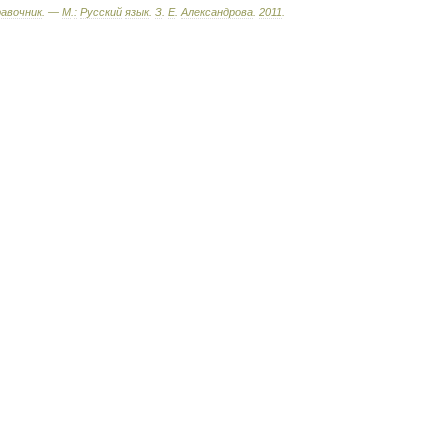
равочник
. —
М
.
:
Русский
язык
.
З
.
Е
.
Александрова
.
2011
.