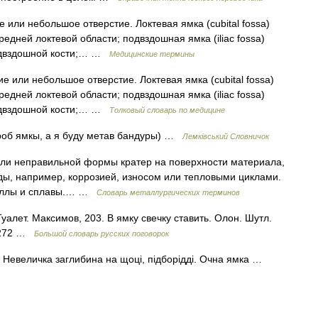
е или небольшое отверстие. Локтевая ямка (cubital fossa)
едней локтевой области; подвздошная ямка (iliac fossa)
подвздошной кости;… …
Медицинские термины
ие или небольшое отверстие. Локтевая ямка (cubital fossa)
едней локтевой области; подвздошная ямка (iliac fossa)
подвздошной кости;… …
Толковый словарь по медицине
ы роб ямкы, а я буду метав бандуры) …
Лемківський Словничок
или неправильной формы кратер на поверхности материала,
ы, например, коррозией, износом или тепловыми циклами.
Металлы и сплавы.… …
Словарь металлургических терминов
алет. Максимов, 203. В ямку свечку ставить. Олон. Шутл.
, 272 …
Большой словарь русских поговорок
 || Невеличка заглибина на щоці, підборідді. Очна ямка …