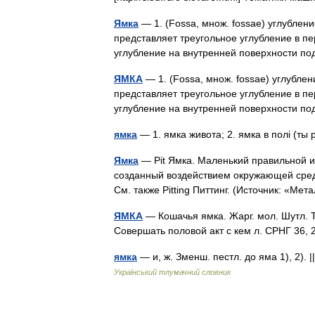
Ямка
— 1. (Fossa, множ. fossae) углублени
представляет треугольное углубление в пер
углубление на внутренней поверхности 
ЯМКА
— 1. (Fossa, множ. fossae) углублен
представляет треугольное углубление в пер
углубление на внутренней поверхности 
ямка
— 1. ямка живота; 2. ямка в полі (т
Ямка
— Pit Ямка. Маленький правильной 
созданный воздействием окружающей сред
См. также Pitting Питтинг. (Источник: «
ЯМКА
— Кошачья ямка. Жарг. мол. Шутл. Ту
Совершать половой акт с кем л. СРНГ 36
ямка
— и, ж. Зменш. пестл. до яма 1), 2).
Український тлумачний словник