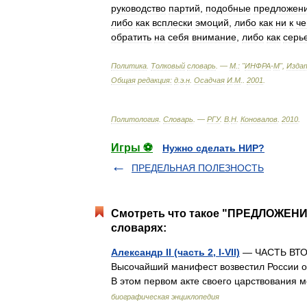
руководство
партий
,
подобные
предложен
либо
как
всплески
эмоций
,
либо
как
ни
к
че
обратить
на
себя
внимание
,
либо
как
серь
Политика
.
Толковый
словарь
. —
М
.
:
"
ИНФРА
-
М
",
Изда
Общая
редакция:
д
.
э
.
н
.
Осадчая
И
.
М
.
.
2001
.
Политология
.
Словарь
. —
РГУ
.
В
.
Н
.
Коновалов
.
2010
.
Игры ⚽
Нужно сделать НИР?
ПРЕДЕЛЬНАЯ ПОЛЕЗНОСТЬ
Смотреть что такое "ПРЕДЛОЖЕН
словарях:
Александр II (часть 2, I-VII)
— ЧАСТЬ ВТОРА
Высочайший манифест возвестил России о
В этом первом акте своего царствовани
биографическая энциклопедия