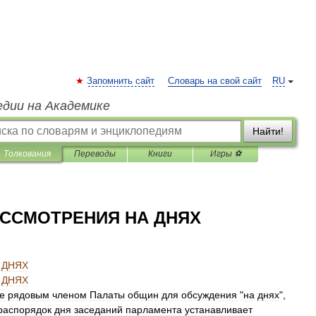
Запомнить сайт
Словарь на свой сайт
RU
едии на Академике
Найти!
Толкования
Переводы
Книги
Игры ⚽
ССМОТРЕНИЯ НА ДНЯХ
ДНЯХ
ДНЯХ
е
рядовым
членом
Палаты
общин
для
обсуждения
"
на
днях
",
распорядок
дня
заседаний
парламента
устанавливает