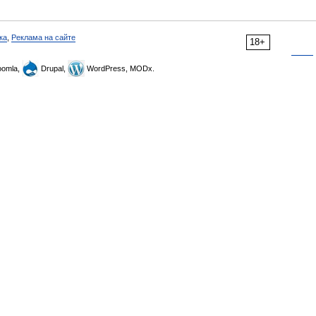
ка
,
Реклама на сайте
18+
omla,
Drupal,
WordPress, MODx.