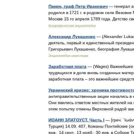
Панин, граф Петр Иванович
— генерал а
родился в 1721 г. в родовом селе Везовне
Москве 15 го апреля 1789 года. Детство
биографическая энциклопедия
Александр Лукашенко
— (Alexander Luka
деятель, первый и единственный президен
Григорьевич Лукашенко, биография Лукаш
Энциклопедия инвестора
Заработная плата
— (Wages) Важнейшее с
трудящихся в доле вновь созданных мате
заработная плата – это важнейшее сред
Украинский кризис: хроника противосто
антиправительственные акции начались в 
Они явились ответом местных жителей на 
этим попытку отмены Верховной радой 
ИОАНН ЗЛАТОУСТ. Часть I
— [греч. ᾿Ιωάν
Турция) 14.09. 407, Команы Понтийские (око
янв., 14 сент., 13 нояб.; 30 янв. в Собор