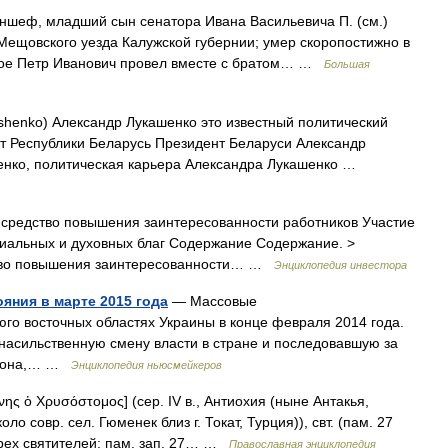
ншеф, младший сын сенатора Ивана Васильевича П. (см.)
 Мещовского уезда Калужской губернии; умер скоропостижно в
 свое Петр Иванович провел вместе с братом… …
Большая
shenko) Александр Лукашенко это известный политический
т Республики Беларусь Президент Беларуси Александр
енко, политическая карьера Александра Лукашенко …
редство повышения заинтересованности работников Участие
риальных и духовных благ Содержание Содержание. >
ство повышения заинтересованности… …
Энциклопедия инвестора
яния в марте 2015 года
— Массовые
юго восточных областях Украины в конце февраля 2014 года.
насильственную смену власти в стране и последовавшую за
закона,… …
Энциклопедия ньюсмейкеров
νης ὁ Χρυσόστομος] (сер. IV в., Антиохия (ныне Антакья,
ло совр. сел. Гюменек близ г. Токат, Турция)), свт. (пам. 27
е Трех святителей; пам. зап. 27… …
Православная энциклопедия