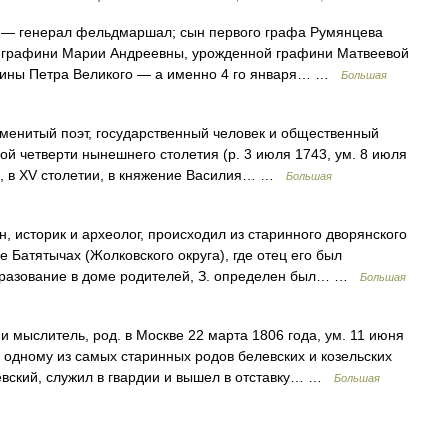
— генерал фельдмаршал; сын первого графа Румянцева
о, графини Марии Андреевны, урожденной графини Матвеевой
ончины Петра Великого — а именно 4 го января… …
Большая
енитый поэт, государственный человек и общественный
й четверти нынешнего столетия (р. 3 июля 1743, ум. 8 июля
им, в ХV столетии, в княжение Василия… …
Большая
, историк и археолог, происходил из старинного дворянского
ле Батятычах (Жолковского округа), где отец его был
бразование в доме родителей, З. определен был… …
Большая
и мыслитель, род. в Москве 22 марта 1806 года, ум. 11 июня
 одному из самых старинных родов белевских и козельских
евский, служил в гвардии и вышел в отставку… …
Большая