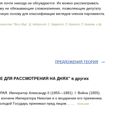
ия
почти
никогда
не
обсуждаются
.
Их
можно
рассматривать
му
не
обязывающие
словоизлияния
,
позволяющие
депутату
езную
основу
для
классификации
взглядов
членов
парламента
.
тельство
"
Весь
Мир
".
Д
.
Андерхилл
,
С
.
Барретт
,
П
.
Бернелл
,
П
.
Бернем
,
и
др
.
ПРЕДЛОЖЕНИЯ ТЕОРИЯ
ИЕ ДЛЯ РАССМОТРЕНИЯ НА ДНЯХ" в других
Я. Император Александр II (1855—1881). I. Война (1855).
 кончине Императора Николая и о воцарении его преемника.
я молодой Государь принимал пред лицом… …
Большая