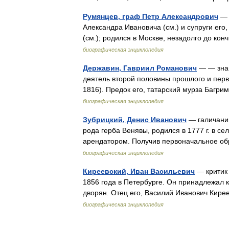
Румянцев, граф Петр Александрович
— 
Александра Ивановича (см.) и супруги ег
(см.); родился в Москве, незадолго до к
биографическая энциклопедия
Державин, Гавриил Романович
— — знам
деятель второй половины прошлого и перво
1816). Предок его, татарский мурза Багр
биографическая энциклопедия
Зубрицкий, Денис Иванович
— галичанин
рода герба Венявы, родился в 1777 г. в се
арендатором. Получив первоначальное о
биографическая энциклопедия
Киреевский, Иван Васильевич
— критик 
1856 года в Петербурге. Он принадлежал к
дворян. Отец его, Василий Иванович Кире
биографическая энциклопедия