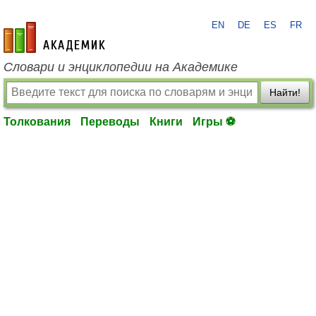
EN
DE
ES
FR
academic.ru
Словари и энциклопедии на Академике
Найти!
Толкования
Переводы
Книги
Игры ⚽