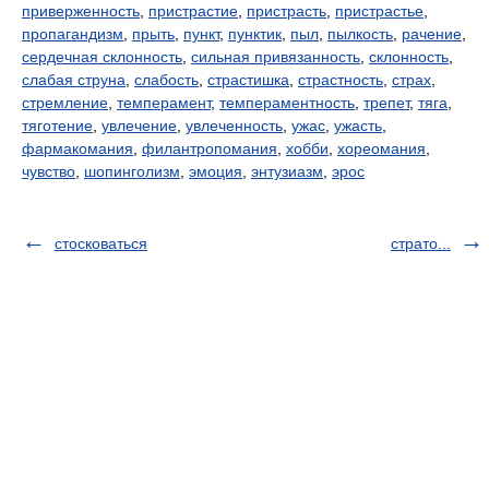
приверженность
,
пристрастие
,
пристрасть
,
пристрастье
,
пропагандизм
,
прыть
,
пункт
,
пунктик
,
пыл
,
пылкость
,
рачение
,
сердечная склонность
,
сильная привязанность
,
склонность
,
слабая струна
,
слабость
,
страстишка
,
страстность
,
страх
,
стремление
,
темперамент
,
темпераментность
,
трепет
,
тяга
,
тяготение
,
увлечение
,
увлеченность
,
ужас
,
ужасть
,
фармакомания
,
филантропомания
,
хобби
,
хореомания
,
чувство
,
шопинголизм
,
эмоция
,
энтузиазм
,
эрос
стосковаться
страто...