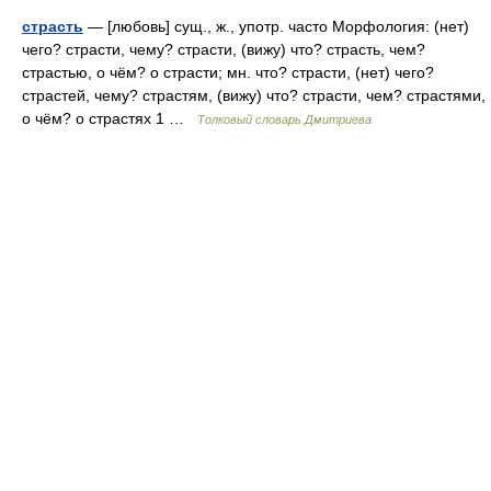
страсть
— [любовь] сущ., ж., употр. часто Морфология: (нет)
чего? страсти, чему? страсти, (вижу) что? страсть, чем?
страстью, о чём? о страсти; мн. что? страсти, (нет) чего?
страстей, чему? страстям, (вижу) что? страсти, чем? страстями,
о чём? о страстях 1 …
Толковый словарь Дмитриева