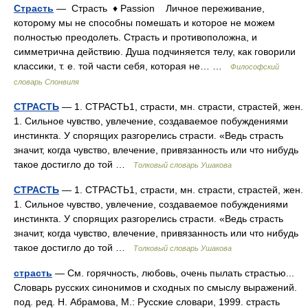
Страсть
— Страсть ♦ Passion Личное переживание,
которому мы не способны помешать и которое не можем
полностью преодолеть. Страсть и противоположна, и
симметрична действию. Душа подчиняется телу, как говорили
классики, т. е. той части себя, которая не… …
Философский
словарь Спонвиля
СТРАСТЬ
— 1. СТРАСТЬ1, страсти, мн. страсти, страстей, жен.
1. Сильное чувство, увлечение, создаваемое побуждениями
инстинкта. У спорящих разгорелись страсти. «Ведь страсть
значит, когда чувство, влечение, привязанность или что нибудь
такое достигло до той …
Толковый словарь Ушакова
СТРАСТЬ
— 1. СТРАСТЬ1, страсти, мн. страсти, страстей, жен.
1. Сильное чувство, увлечение, создаваемое побуждениями
инстинкта. У спорящих разгорелись страсти. «Ведь страсть
значит, когда чувство, влечение, привязанность или что нибудь
такое достигло до той …
Толковый словарь Ушакова
страсть
— См. горячность, любовь, очень пылать страстью...
Словарь русских синонимов и сходных по смыслу выражений.
под. ред. Н. Абрамова, М.: Русские словари, 1999. страсть