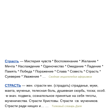
Страсть
— Мистерия чувств * Воспоминание * Желание *
Мечта * Наслаждение * Одиночество * Ожидание * Падение *
Память * Победа * Поражение * Слава * Совесть * Страсть *
Суеверие * Уважение * …
Сводная энциклопедия афоризмов
СТРАСТЬ
— жен. страсти мн. (страдать) страданье, муки,
маета, мученье, телесная боль, душевная скорбь, тоска; особ.
·в·знач. подвига, сознательное принятые на себя тяготы,
мученичества. Страсти Христовы. Страсти ·св. мучеников.
Страсти ради нищих и… …
Толковый словарь Даля