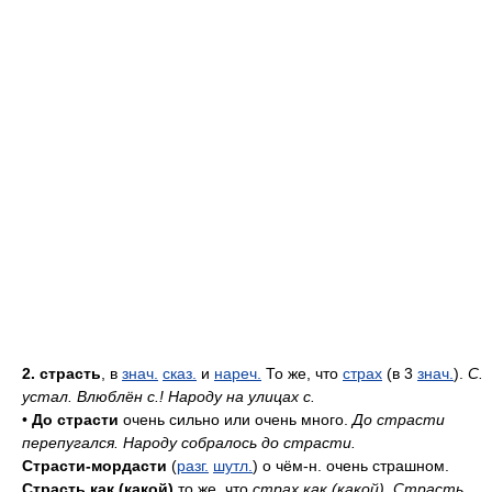
2. страсть
, в
знач.
сказ.
и
нареч.
То же, что
страх
(в 3
знач.
).
С.
устал. Влюблён с.! Народу на улицах с.
•
До страсти
очень сильно или очень много.
До страсти
перепугался. Народу собралось до страсти.
Страсти-мордасти
(
разг.
шутл.
) о чём-н. очень страшном.
Страсть как (какой)
то же, что
страх как (какой)
.
Страсть