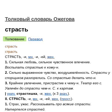
Толковый словарь Ожегова
страсть
Толкование
Перевод
страсть
страсть
СТРАСТЬ, -и,
мн.
-и, -ей,
жен.
1.
Сильная любовь, сильное чувственное влечение.
Воспылать страстью к кому-н.
2.
Сильно выраженное чувство, воодушевлённость.
Страсти у
спорщиков разгорелись. Со страстью делать что-н.
3.
Крайнее увлечение, пристрастие к чему-н.
Театр его с.
Увлечён до страсти чем-н. С. к картам.
|
унич.
страстишка
, -и,
жен.
(к 3
знач.
).
II. СТРАСТЬ
, -и,
мн.
-и, -ей,
жен.
(
прост.
).
1.
Страх, ужас.
Рассказывать про всякие страсти.
Натерпелся страстей.