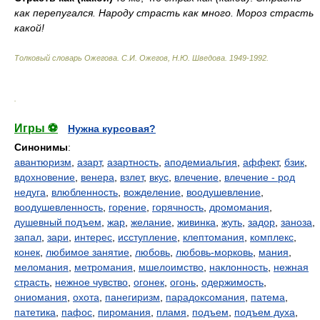
как перепугался. Народу страсть как много. Мороз страсть
какой!
Толковый словарь Ожегова
.
С.И. Ожегов, Н.Ю. Шведова.
1949-1992
.
.
Игры ⚽
Нужна курсовая?
Синонимы
:
авантюризм
,
азарт
,
азартность
,
аподемиальгия
,
аффект
,
бзик
,
вдохновение
,
венера
,
взлет
,
вкус
,
влечение
,
влечение - род
недуга
,
влюбленность
,
вожделение
,
воодушевление
,
воодушевленность
,
горение
,
горячность
,
дромомания
,
душевный подъем
,
жар
,
желание
,
живинка
,
жуть
,
задор
,
заноза
,
запал
,
зари
,
интерес
,
исступление
,
клептомания
,
комплекс
,
конек
,
любимое занятие
,
любовь
,
любовь-морковь
,
мания
,
меломания
,
метромания
,
мшелоимство
,
наклонность
,
нежная
страсть
,
нежное чувство
,
огонек
,
огонь
,
одержимость
,
ониомания
,
охота
,
панегиризм
,
парадоксомания
,
патема
,
патетика
,
пафос
,
пиромания
,
пламя
,
подъем
,
подъем духа
,