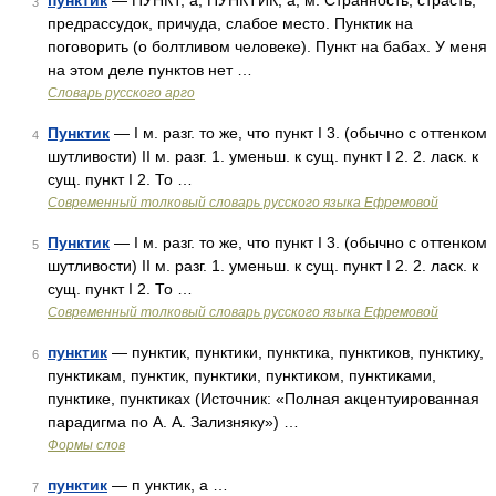
пунктик
— ПУНКТ, а, ПУНКТИК, а, м. Странность, страсть,
3
предрассудок, причуда, слабое место. Пунктик на
поговорить (о болтливом человеке). Пункт на бабах. У меня
на этом деле пунктов нет …
Словарь русского арго
Пунктик
— I м. разг. то же, что пункт I 3. (обычно с оттенком
4
шутливости) II м. разг. 1. уменьш. к сущ. пункт I 2. 2. ласк. к
сущ. пункт I 2. То …
Современный толковый словарь русского языка Ефремовой
Пунктик
— I м. разг. то же, что пункт I 3. (обычно с оттенком
5
шутливости) II м. разг. 1. уменьш. к сущ. пункт I 2. 2. ласк. к
сущ. пункт I 2. То …
Современный толковый словарь русского языка Ефремовой
пунктик
— пунктик, пунктики, пунктика, пунктиков, пунктику,
6
пунктикам, пунктик, пунктики, пунктиком, пунктиками,
пунктике, пунктиках (Источник: «Полная акцентуированная
парадигма по А. А. Зализняку») …
Формы слов
пунктик
— п унктик, а …
7