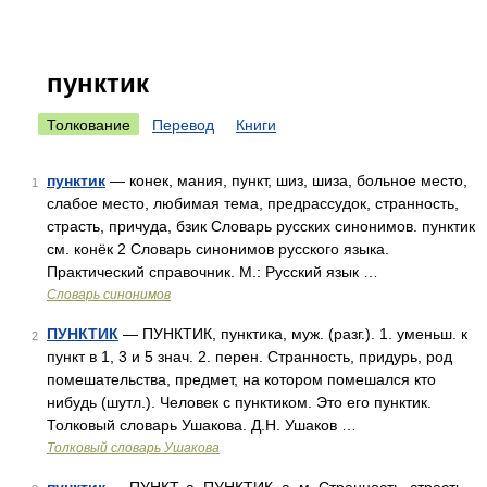
пунктик
Толкование
Перевод
Книги
пунктик
— конек, мания, пункт, шиз, шиза, больное место,
1
слабое место, любимая тема, предрассудок, странность,
страсть, причуда, бзик Словарь русских синонимов. пунктик
см. конёк 2 Словарь синонимов русского языка.
Практический справочник. М.: Русский язык …
Словарь синонимов
ПУНКТИК
— ПУНКТИК, пунктика, муж. (разг.). 1. уменьш. к
2
пункт в 1, 3 и 5 знач. 2. перен. Странность, придурь, род
помешательства, предмет, на котором помешался кто
нибудь (шутл.). Человек с пунктиком. Это его пунктик.
Толковый словарь Ушакова. Д.Н. Ушаков …
Толковый словарь Ушакова