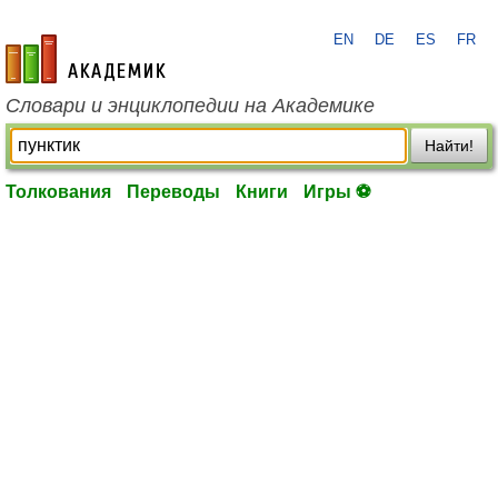
EN
DE
ES
FR
academic.ru
Словари и энциклопедии на Академике
Найти!
Толкования
Переводы
Книги
Игры ⚽