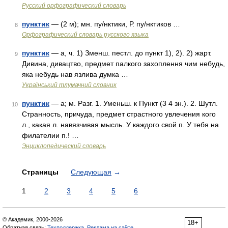
Русский орфографический словарь
пунктик
— (2 м); мн. пу/нктики, Р. пу/нктиков …
8
Орфографический словарь русского языка
пунктик
— а, ч. 1) Зменш. пестл. до пункт 1), 2). 2) жарт.
9
Дивина, дивацтво, предмет палкого захоплення чим небудь,
яка небудь нав язлива думка …
Український тлумачний словник
пунктик
— а; м. Разг. 1. Уменьш. к Пункт (3 4 зн.). 2. Шутл.
10
Странность, причуда, предмет страстного увлечения кого
л., какая л. навязчивая мысль. У каждого свой п. У тебя на
филателии п.! …
Энциклопедический словарь
Страницы
Следующая
→
1
2
3
4
5
6
© Академик, 2000-2026
18+
Обратная связь:
Техподдержка
,
Реклама на сайте