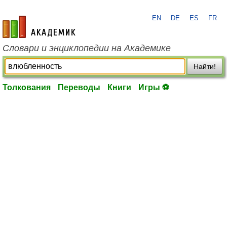
EN
DE
ES
FR
academic.ru
Словари и энциклопедии на Академике
Найти!
Толкования
Переводы
Книги
Игры ⚽