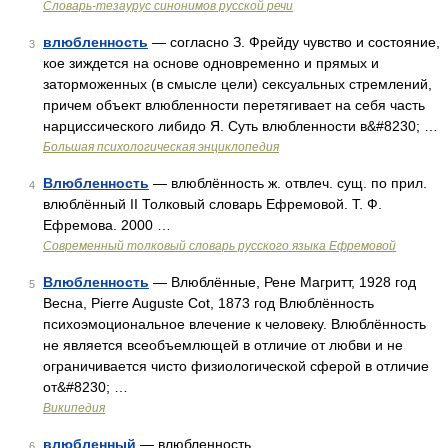
Словарь-тезаурус синонимов русской речи
влюбленность
— согласно З. Фрейду чувство и состояние,
3
кое зиждется на основе одновременно и прямых и
заторможенных (в смысле цели) сексуальных стремлений,
причем объект влюбленности перетягивает на себя часть
нарциссического либидо Я. Суть влюбленности в&#8230; …
Большая психологическая энциклопедия
Влюбленность
— влюблённость ж. отвлеч. сущ. по прил.
4
влюблённый II Толковый словарь Ефремовой. Т. Ф.
Ефремова. 2000 …
Современный толковый словарь русского языка Ефремовой
Влюбленность
— Влюблённые, Рене Магритт, 1928 год
5
Весна, Pierre Auguste Cot, 1873 год Влюблённость
психоэмоциональное влечение к человеку. Влюблённость
не является всеобъемлющей в отличие от любви и не
ограничивается чисто физиологической сферой в отличие
от&#8230; …
Википедия
влюбленный
— влюбленность …
6