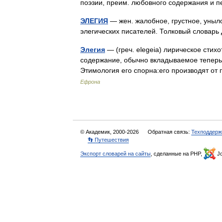
поэзии, преим. любовного содержания и п
ЭЛЕГИЯ
— жен. жалобное, грустное, уныло
элегических писателей. Толковый словарь
Элегия
— (греч. elegeia) лирическое стих
содержание, обычно вкладываемое теперь 
Этимология его спорна:его производят о
Ефрона
© Академик, 2000-2026
Обратная связь:
Техподдерж
👣 Путешествия
Экспорт словарей на сайты
, сделанные на PHP,
Jo