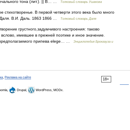
ечального тона (лит.). || В… …
Толковый словарь Ушакова
е стихотворенье. В первой четверти этого века было много
 Даля. В.И. Даль. 1863 1866 …
Толковый словарь Даля
отворение грустного,задумчивого настроения: таково
вслово, имевшее в прежней поэтике и иное значение.
т предполагаемого припева elege… …
Энциклопедия Брокгауза и
ка
,
Реклама на сайте
18+
omla,
Drupal,
WordPress, MODx.