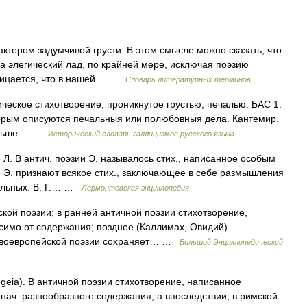
ером задумчивой грусти. В этом смысле можно сказать, что
а элегический лад, по крайней мере, исключая поэзию
трицается, что в нашей… …
Словарь литературных терминов
Лирическое стихотворение, проникнутое грустью, печалью. БАС 1.
торым описуются печальныя или полюбовныя дела. Кантемир.
 больше… …
Исторический словарь галлицизмов русского языка
 Л. В антич. поэзии Э. называлось стих., написанное особым
е Э. признают всякое стих., заключающее в себе размышления
чальных. В. Г.… …
Лермонтовская энциклопедия
еской поэзии; в ранней античной поэзии стихотворение,
симо от содержания; позднее (Каллимах, Овидий)
новоевропейской поэзии сохраняет… …
Большой Энциклопедический
egeia). В античной поэзии стихотворение, написанное
ач. разнообразного содержания, а впоследствии, в римской