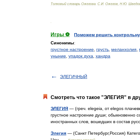
Толковый
словарь
Ожегова
.
С
.
И
.
Ожегов
,
Н
.
Ю
.
Шведо
.
Игры ⚽
Поможем решить контрольну
Синонимы
:
грустное настроение
,
грусть
,
меланхолия
,
уныние
,
упадок духа
,
хандра
ЭЛЕГИЧНЫЙ
Смотреть что такое "ЭЛЕГИЯ" в др
ЭЛЕГИЯ
— (греч. elegeia, от elegos плач
грустное настроение души; обыкновенно с
иностранных слов, вошедших в состав рус
Элегия
— (Санкт Петербург,Россия) Катего
Цен …