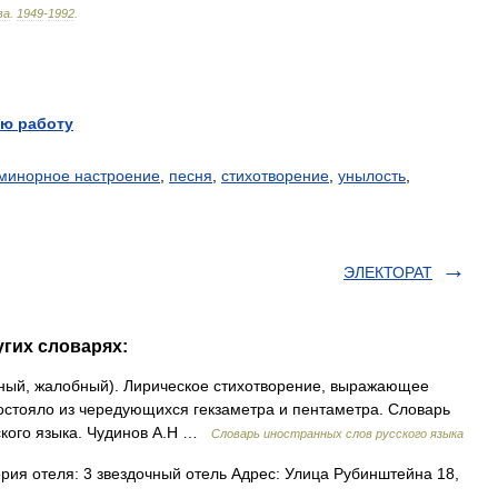
ва
.
1949
-
1992
.
ю работу
минорное настроение
,
песня
,
стихотворение
,
унылость
,
ЭЛЕКТОРАТ
угих словарях:
евный, жалобный). Лирическое стихотворение, выражающее
остояло из чередующихся гекзаметра и пентаметра. Словарь
ского языка. Чудинов А.Н …
Словарь иностранных слов русского языка
рия отеля: 3 звездочный отель Адрес: Улица Рубинштейна 18,