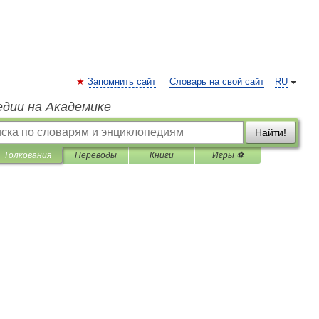
Запомнить сайт
Словарь на свой сайт
RU
едии на Академике
Найти!
Толкования
Переводы
Книги
Игры ⚽