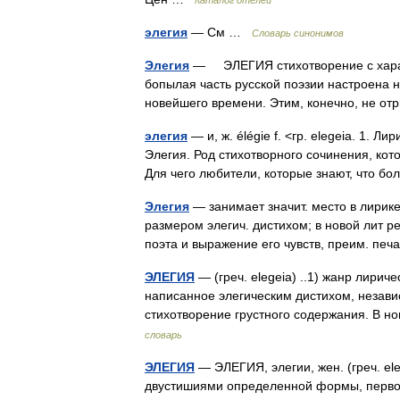
Каталог отелей
элегия
— См …
Словарь синонимов
Элегия
— ЭЛЕГИЯ стихотворение с характ
бопылая часть русской поэзии настроена н
новейшего времени. Этим, конечно, не о
элегия
— и, ж. élégie f. <гр. elegeia. 1. 
Элегия. Род стихотворного сочинения, ко
Для чего любители, которые знают, что
Элегия
— занимает значит. место в лирике
размером элегич. дистихом; в новой лит р
поэта и выражение его чувств, преим. пе
ЭЛЕГИЯ
— (греч. elegeia) ..1) жанр лирич
написанное элегическим дистихом, незави
стихотворение грустного содержания. В 
словарь
ЭЛЕГИЯ
— ЭЛЕГИЯ, элегии, жен. (греч. el
двустишиями определенной формы, первон