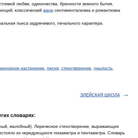
стливой
любви
,
одиночества
,
бренности
земного
бытия
,
моций
;
классический
жанр
сентиментализма
и
романтизма
кальная
пьеса
задумчивого
,
печального
характера
.
минорное настроение
,
песня
,
стихотворение
,
унылость
,
ЭЛЕЙСКАЯ ШКОЛА
угих словарях:
евный, жалобный). Лирическое стихотворение, выражающее
остояло из чередующихся гекзаметра и пентаметра. Словарь