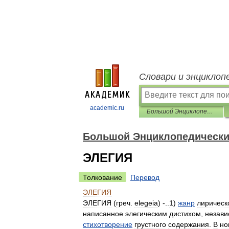
Словари и энциклоп
academic.ru
Большой Энциклопедический словарь
Большой Энциклопедически
ЭЛЕГИЯ
Толкование
Перевод
ЭЛЕГИЯ
ЭЛЕГИЯ
(
греч
.
elegeia
) -..
1
)
жанр
лирическ
написанное
элегическим
дистихом
,
незави
стихотворение
грустного
содержания
.
В
но