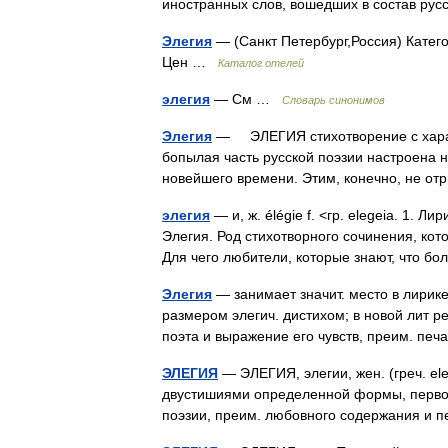
иностранных слов, вошедших в состав рус
Элегия
— (Санкт Петербург,Россия) Катего
Цен …
Каталог отелей
элегия
— См …
Словарь синонимов
Элегия
— ЭЛЕГИЯ стихотворение с характ
бопылая часть русской поэзии настроена н
новейшего времени. Этим, конечно, не о
элегия
— и, ж. élégie f. <гр. elegeia. 1. 
Элегия. Род стихотворного сочинения, ко
Для чего любители, которые знают, что
Элегия
— занимает значит. место в лирике
размером элегич. дистихом; в новой лит р
поэта и выражение его чувств, преим. пе
ЭЛЕГИЯ
— ЭЛЕГИЯ, элегии, жен. (греч. el
двустишиями определенной формы, первон
поэзии, преим. любовного содержания и п