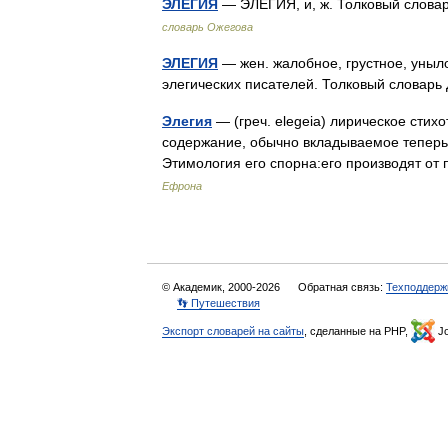
ЭЛЕГИЯ
— ЭЛЕГИЯ, и, ж. Толковый слова
словарь Ожегова
ЭЛЕГИЯ
— жен. жалобное, грустное, уныло
элегических писателей. Толковый словарь
Элегия
— (греч. elegeia) лирическое стих
содержание, обычно вкладываемое теперь 
Этимология его спорна:его производят о
Ефрона
© Академик, 2000-2026
Обратная связь:
Техподдерж
👣 Путешествия
Экспорт словарей на сайты
, сделанные на PHP,
Jo