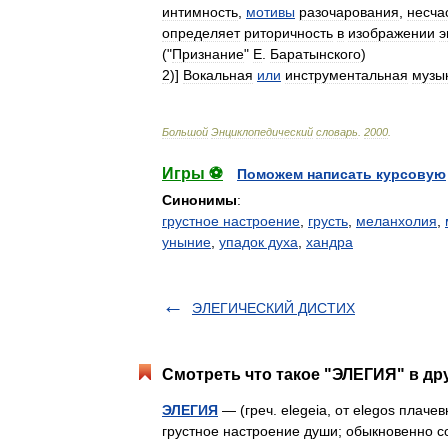
интимность
,
мотивы
разочарования
,
несча
определяет
риторичность
в
изображении
э
("
Признание
"
Е
.
Баратынского
)
2
)]
Вокальная
или
инструментальная
музы
Большой
Энциклопедический
словарь
.
2000
.
Игры ⚽
Поможем написать курсовую
Синонимы
:
грустное настроение
,
грусть
,
меланхолия
,
уныние
,
упадок духа
,
хандра
ЭЛЕГИЧЕСКИЙ ДИСТИХ
Смотреть что такое "ЭЛЕГИЯ" в др
ЭЛЕГИЯ
— (греч. elegeia, от elegos плач
грустное настроение души; обыкновенно с