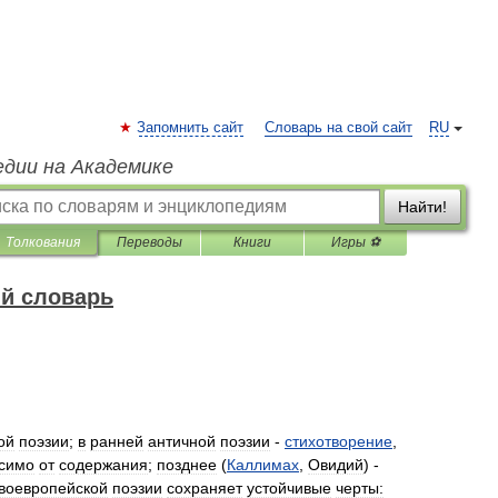
Запомнить сайт
Словарь на свой сайт
RU
едии на Академике
Найти!
Толкования
Переводы
Книги
Игры ⚽
й словарь
ой
поэзии
;
в
ранней
античной
поэзии
-
стихотворение
,
симо
от
содержания
;
позднее
(
Каллимах
,
Овидий
) -
воевропейской
поэзии
сохраняет
устойчивые
черты: