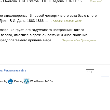
рь Ожегова. С.И. Ожегов, Н.Ю. Шведова. 1949 1992 …
Толковый
е стихотворенье. В первой четверти этого века было много
 Даля. В.И. Даль. 1863 1866 …
Толковый словарь Даля
отворение грустного,задумчивого настроения: таково
вслово, имевшее в прежней поэтике и иное значение.
т предполагаемого припева elege… …
Энциклопедия Брокгауза и
ка
,
Реклама на сайте
18+
omla,
Drupal,
WordPress, MODx.