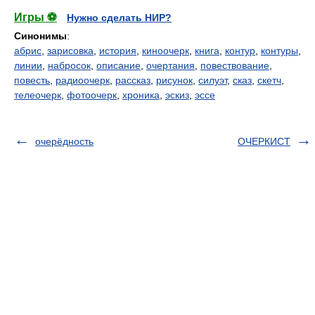
Игры ⚽
Нужно сделать НИР?
Синонимы
:
абрис
,
зарисовка
,
история
,
киноочерк
,
книга
,
контур
,
контуры
,
линии
,
набросок
,
описание
,
очертания
,
повествование
,
повесть
,
радиоочерк
,
рассказ
,
рисунок
,
силуэт
,
сказ
,
скетч
,
телеочерк
,
фотоочерк
,
хроника
,
эскиз
,
эссе
очерёдность
ОЧЕРКИСТ