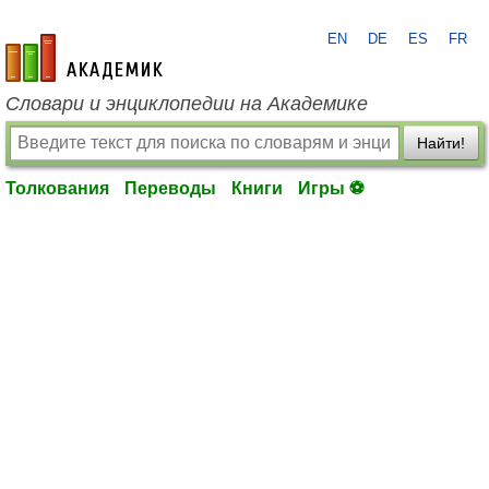
EN
DE
ES
FR
academic.ru
Словари и энциклопедии на Академике
Найти!
Толкования
Переводы
Книги
Игры ⚽