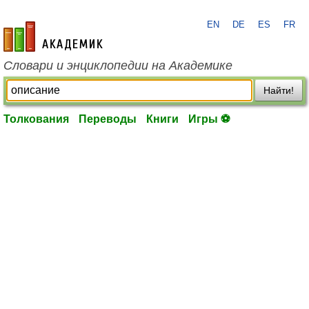
EN
DE
ES
FR
academic.ru
Словари и энциклопедии на Академике
Найти!
Толкования
Переводы
Книги
Игры ⚽