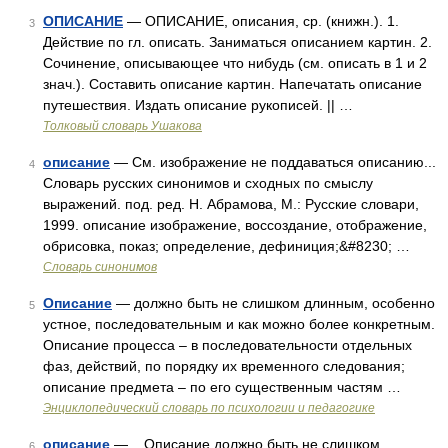
ОПИСАНИЕ
— ОПИСАНИЕ, описания, ср. (книжн.). 1.
3
Действие по гл. описать. Заниматься описанием картин. 2.
Сочинение, описывающее что нибудь (см. описать в 1 и 2
знач.). Составить описание картин. Напечатать описание
путешествия. Издать описание рукописей. || …
Толковый словарь Ушакова
описание
— См. изображение не поддаваться описанию...
4
Словарь русских синонимов и сходных по смыслу
выражений. под. ред. Н. Абрамова, М.: Русские словари,
1999. описание изображение, воссоздание, отображение,
обрисовка, показ; определение, дефиниция;&#8230; …
Словарь синонимов
Описание
— должно быть не слишком длинным, особенно
5
устное, последовательным и как можно более конкретным.
Описание процесса – в последовательности отдельных
фаз, действий, по порядку их временного следования;
описание предмета – по его существенным частям …
Энциклопедический словарь по психологии и педагогике
описание
— Описание должно быть не слишком
6