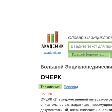
Словари и энциклоп
academic.ru
Большой Энциклопедический словарь
Большой Энциклопедически
ОЧЕРК
Толкование
Перевод
ОЧЕРК
ОЧЕРК
-
1
)
в
художественной
литературе
о
описательностью
,
затрагивает
преимущест
документальный
,
очерк
излагает
и
анализи