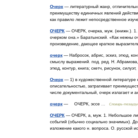
Очерк
— литературный жанр, отличительн
преимуществу единичных явлений действит
как правило лежит непосредственное из
ОЧЕРК
— ОЧЕРК, очерка, муж. (книжн.). 1
очерком она.» Баратынский. «Как нежны о
произведение, дающее краткое выразите
очерк
— Набросок, абрис, эскиз, этюд, кон
смыслу выражений. под. ред. Н. Абрамова, 
этюд, контур, книга; скетч, рисунок, силу
Очерк
— 1) в художественной литературе 
описательностью, затрагивает преимущест
числе документальный, очерк излагает и
очерк
— ОЧЕРК, эссе …
Словарь-тезаурус
ОЧЕРК
— ОЧЕРК, а, муж. 1. Небольшое ли
событий (обычно социально значимых). До
изложение какого н. вопроса. О. русской 