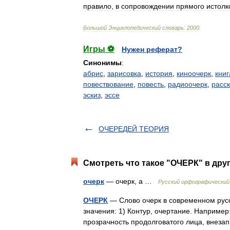
правило
,
в
сопровождении
прямого
истолк
Большой
Энциклопедический
словарь
.
2000
.
Игры ⚽
Нужен реферат?
Синонимы
:
абрис
,
зарисовка
,
история
,
киноочерк
,
книг
повествование
,
повесть
,
радиоочерк
,
расск
эскиз
,
эссе
ОЧЕРЕДЕЙ ТЕОРИЯ
Смотреть что такое "ОЧЕРК" в дру
очерк
— очерк, а …
Русский орфографический
ОЧЕРК
— Слово очерк в современном русск
значения: 1) Контур, очертание. Например
прозрачность продолговатого лица, внез