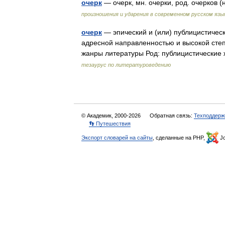
очерк
— очерк, мн. очерки, род. очерков 
произношения и ударения в современном русском язы
очерк
— эпический и (или) публицистичес
адресной направленностью и высокой степ
жанры литературы Род: публицистически
тезаурус по литературоведению
© Академик, 2000-2026
Обратная связь:
Техподдерж
👣 Путешествия
Экспорт словарей на сайты
, сделанные на PHP,
Jo