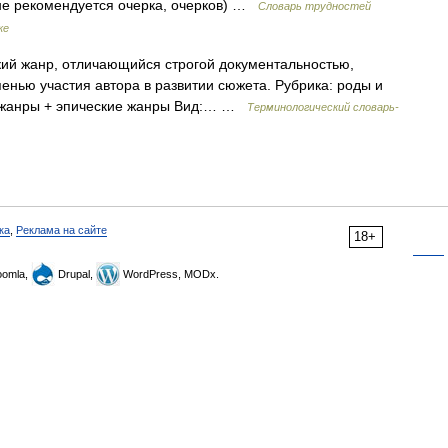
(не рекомендуется очерка, очерков) …
Словарь трудностей
ке
кий жанр, отличающийся строгой документальностью,
енью участия автора в развитии сюжета. Рубрика: роды и
е жанры + эпические жанры Вид:… …
Терминологический словарь-
ка
,
Реклама на сайте
18+
omla,
Drupal,
WordPress, MODx.