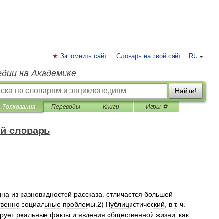
Запомнить сайт
Словарь на свой сайт
RU
едии на Академике
Найти!
Толкования
Переводы
Книги
Игры ⚽
й словарь
дна
из
разновидностей
рассказа
,
отличается
большей
венно
социальные
проблемы
.
2
)
Публицистический
,
в
т
.
ч
.
рует
реальные
факты
и
явления
общественной
жизни
,
как