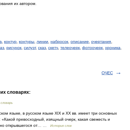
ования
их
автором
.
а
,
контур
,
контуры
,
линии
,
набросок
,
описание
,
очертания
,
аз
,
рисунок
,
силуэт
,
сказ
,
скетч
,
телеочерк
,
фотоочерк
,
хроника
,
ОЧЕС
гих словарях:
 словарь
ом языке, в русском языке XIX и XX вв. имеет три основных
: «Какой превосходный, изящный очерк, какая свежесть и
апно открывшегося от… …
История слов