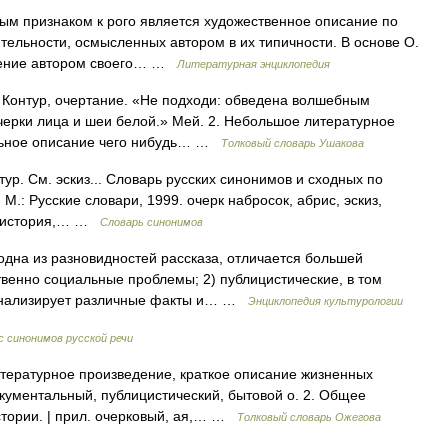
ым признаком к рого является художественное описание по
ельности, осмысленных автором в их типичности. В основе О.
учение автором своего… …
Литературная энциклопедия
. Контур, очертание. «Не подходи: обведена волшебным
черки лица и шеи белой.» Мей. 2. Небольшое литературное
льное описание чего нибудь… …
Толковый словарь Ушакова
тур. См. эскиз... Словарь русских синонимов и сходных по
М.: Русские словари, 1999. очерк набросок, абрис, эскиз,
эт, история,… …
Словарь синонимов
одна из разновидностей рассказа, отличается большей
венно социальные проблемы; 2) публицистические, в том
 анализирует различные факты и… …
Энциклопедия культурологии
 синонимов русской речи
тературное произведение, краткое описание жизненных
кументальный, публицистический, бытовой о. 2. Общее
истории. | прил. очерковый, ая,… …
Толковый словарь Ожегова