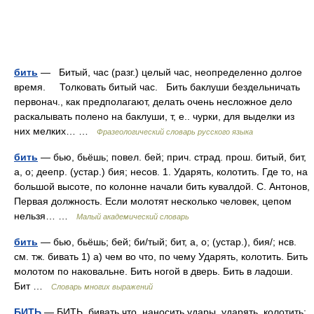
бить
— Битый, час (разг.) целый час, неопределенно долгое
время. Толковать битый час. Бить баклуши бездельничать
первонач., как предполагают, делать очень несложное дело
раскалывать полено на баклуши, т, е.. чурки, для выделки из
них мелких… …
Фразеологический словарь русского языка
бить
— бью, бьёшь; повел. бей; прич. страд. прош. битый, бит,
а, о; деепр. (устар.) бия; несов. 1. Ударять, колотить. Где то, на
большой высоте, по колонне начали бить кувалдой. С. Антонов,
Первая должность. Если молотят несколько человек, цепом
нельзя… …
Малый академический словарь
бить
— бью, бьёшь; бей; би/тый; бит, а, о; (устар.), бия/; нсв.
см. тж. бивать 1) а) чем во что, по чему Ударять, колотить. Бить
молотом по наковальне. Бить ногой в дверь. Бить в ладоши.
Бит …
Словарь многих выражений
БИТЬ
— БИТЬ, бивать что, наносить удары, ударять, колотить;