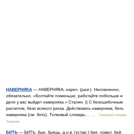
НАВЕРНЯКА
— НАВЕРНЯКА, нареч. (разг.). Несомненно,
обязательно. «Болтайте поменьше, работайте побольше и
дело у вас выйдет наверняка.» Сталин. || С безошибочным
расчетом, безо всякого риска. Действовать наверняка, бить
наверняка (см. бить). Толковый словарь… …
Толковый словарь
Ушакова
БИТЬ
— БИТЬ, бью, бьёшь, д.н.в. (устар.) бия, повел. бей,