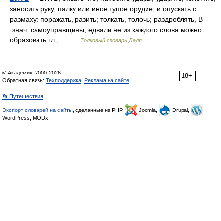
заносить руку, палку или иное тупое орудие, и опускать с
размаху: поражать, разить; толкать, толочь; раздроблять, В
·знач. самоуправщины, едвали не из каждого слова можно
образовать гл.,… …
Толковый словарь Даля
© Академик, 2000-2026
18+
Обратная связь:
Техподдержка
,
Реклама на сайте
👣 Путешествия
Экспорт словарей на сайты
, сделанные на PHP,
Joomla,
Drupal,
WordPress, MODx.