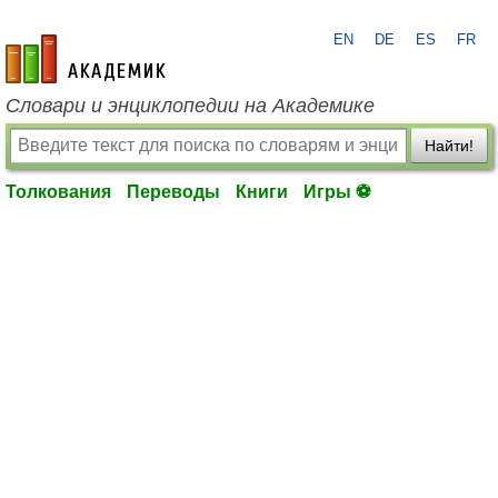
EN
DE
ES
FR
academic.ru
Словари и энциклопедии на Академике
Найти!
Толкования
Переводы
Книги
Игры ⚽