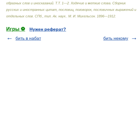
образных слов и иносказаний. Т.Т. 1—2. Ходячие и меткие слова. Сборник
русских и иностранных цитат, пословиц, поговорок, пословичных выражений и
отдельных слов. СПб., тип. Ак. наук.
.
М. И. Михельсон
.
1896—1912
.
Игры ⚽
Нужен реферат?
бить в набат
бить некому