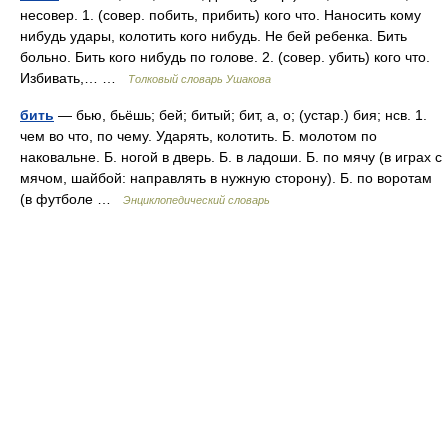
несовер. 1. (совер. побить, прибить) кого что. Наносить кому
нибудь удары, колотить кого нибудь. Не бей ребенка. Бить
больно. Бить кого нибудь по голове. 2. (совер. убить) кого что.
Избивать,… …
Толковый словарь Ушакова
бить
— бью, бьёшь; бей; битый; бит, а, о; (устар.) бия; нсв. 1.
чем во что, по чему. Ударять, колотить. Б. молотом по
наковальне. Б. ногой в дверь. Б. в ладоши. Б. по мячу (в играх с
мячом, шайбой: направлять в нужную сторону). Б. по воротам
(в футболе …
Энциклопедический словарь