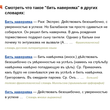
Смотреть что такое "бить наверняка" в других
словарях:
Бить наверняка
— Разг. Экспрес. Действовать безошибочно, с
уверенностью в успехе. Но Балабанов так просто сдаваться не
собирался. Он решил бить наверняка. В день рождения
торжественно подарил сыну гантели. Однако у Кальки они
почему то энтузиазма не вызвали (А.… …
Фразеологический
словарь русского литературного языка
Бить наверняка
— Бить навѣрняка (иноск.) дѣйствовать
безошибочно съ увѣренностью на успѣхъ (намекъ на стрѣльбу
навѣрняка навѣрно попадающую въ цѣль). Ср. Приказчикъ
какъ будто не сомнѣвался уже въ успѣхѣ и билъ навѣрняка.
Григоровичъ. Въ ожиданіи парома. Ср. Онъ… …
Большой
толково-фразеологический словарь Михельсона (оригинальная орфография)
бить наверняка
— Действовать безошибочно, с уверенностью
в успехе …
Словарь многих выражений