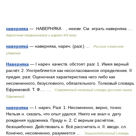
наверняка
— НАВЕРНЯКА , неизм. См. играть наверняка …
Карточная терминология и жаргон XIX века
наверняка́
— наверняка, нареч. (разг.) …
Русское словесное
ударение
Наверняка
— I нареч. качеств. обстоят. разг. 1. Имея верный
расчёт. 2. Употребляется как несогласованное определение. II
предик. разг. Оценочная характеристика чего либо как
несомненного, безусловного, обязательного. Толковый словарь
Ефремовой. Т. Ф.… …
Современный толковый словарь русского языка
Ефремовой
наверняка
— I. нареч. Разг. 1. Несомненно, верно, точно.
Нельзя н. сказать, что опыт удался. Никто не знал н. дату
рождения художника. Приду н. 2. С верным расчётом,
безошибочно. Действовать н. Всё рассчитать н. II. вводн. сл.
Конечно, несомненно, разумеется …
Энциклопедический словарь