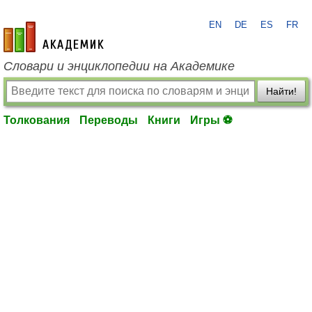
EN
DE
ES
FR
academic.ru
Словари и энциклопедии на Академике
Найти!
Толкования
Переводы
Книги
Игры ⚽