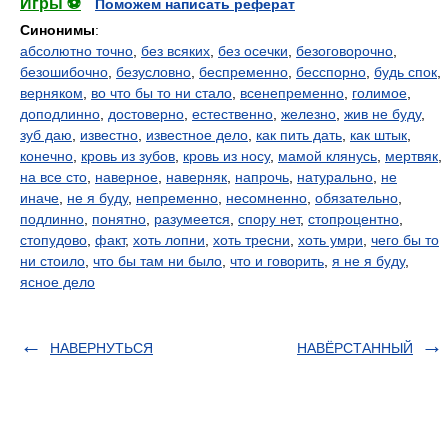
Игры ⚽
Поможем написать реферат
Синонимы
:
абсолютно точно
,
без всяких
,
без осечки
,
безоговорочно
,
безошибочно
,
безусловно
,
беспременно
,
бесспорно
,
будь спок
,
верняком
,
во что бы то ни стало
,
всенепременно
,
голимое
,
доподлинно
,
достоверно
,
естественно
,
железно
,
жив не буду
,
зуб даю
,
известно
,
известное дело
,
как пить дать
,
как штык
,
конечно
,
кровь из зубов
,
кровь из носу
,
мамой клянусь
,
мертвяк
,
на все сто
,
наверное
,
наверняк
,
напрочь
,
натурально
,
не
иначе
,
не я буду
,
непременно
,
несомненно
,
обязательно
,
подлинно
,
понятно
,
разумеется
,
спору нет
,
стопроцентно
,
стопудово
,
факт
,
хоть лопни
,
хоть тресни
,
хоть умри
,
чего бы то
ни стоило
,
что бы там ни было
,
что и говорить
,
я не я буду
,
ясное дело
НАВЕРНУТЬСЯ
НАВЁРСТАННЫЙ