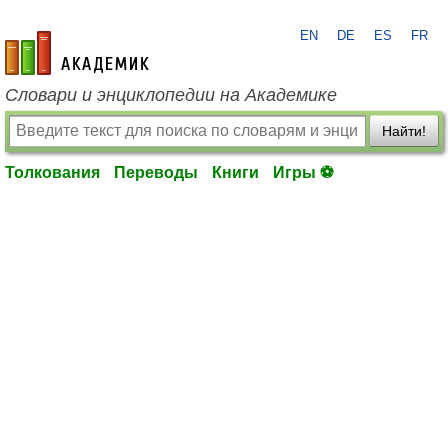
EN
DE
ES
FR
academic.ru
Словари и энциклопедии на Академике
Найти!
Толкования
Переводы
Книги
Игры ⚽