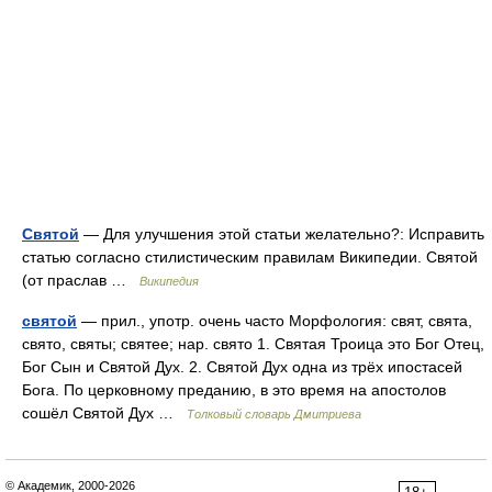
Святой
— Для улучшения этой статьи желательно?: Исправить
статью согласно стилистическим правилам Википедии. Святой
(от праслав …
Википедия
святой
— прил., употр. очень часто Морфология: свят, свята,
свято, святы; святее; нар. свято 1. Святая Троица это Бог Отец,
Бог Сын и Святой Дух. 2. Святой Дух одна из трёх ипостасей
Бога. По церковному преданию, в это время на апостолов
сошёл Святой Дух …
Толковый словарь Дмитриева
© Академик, 2000-2026