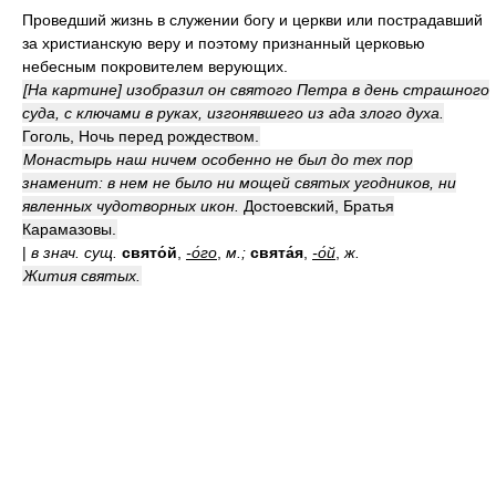
Проведший жизнь в служении богу и церкви или пострадавший
за христианскую веру и поэтому признанный церковью
небесным покровителем верующих.
[На картине] изобразил он святого Петра в день страшного
суда, с ключами в руках, изгонявшего из ада злого духа.
Гоголь, Ночь перед рождеством.
Монастырь наш ничем особенно не был до тех пор
знаменит: в нем не было ни мощей святых угодников, ни
явленных чудотворных икон.
Достоевский, Братья
Карамазовы.
|
в знач. сущ.
свято́й
,
-о́го
,
м.;
свята́я
,
-о́й
,
ж.
Жития святых.