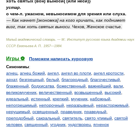
хоть святых (вон) выноси{ (или
неси
)}
устар.
о чем-л. ужасном, невыносимом для зрения или слуха.
— Как начнет [экономка] на кого кричать, как поднимет
визг, так хоть святых выноси.
Чехов, Женское счастье.
Малый академический словарь. — М.: Институт русского языка Академии наук
СССР
.
Евгеньева А. П.
.
1957—1984
.
Игры ⚽
Поможем написать курсовую
Синонимы
:
агнец
,
агнец божий
,
ангел
,
ангел во плоти
,
ангел кротости
,
архат
,
безгрешный
,
белый
,
благородный
,
благочестивый
,
блаженный
,
бодхисатва
,
божественный
,
важнейший
,
вали
,
великомученик
,
величественный
,
возвышенный
,
высокий
,
идеальный
,
истинный
,
крепкий
,
мученик
,
набожный
,
непогрешимый
,
непорочный
,
неразрывный
,
нерасторжимый
,
нерушимый
,
освященный
,
праведник
,
праведный
,
преподобный
,
сакральный
,
святитель
,
свято чтимый
,
святой
человек
,
священный
,
угодник
,
чудотворец
,
ягненок