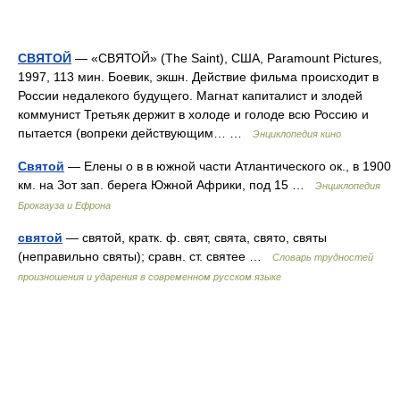
СВЯТОЙ
— «СВЯТОЙ» (The Saint), США, Paramount Pictures,
1997, 113 мин. Боевик, экшн. Действие фильма происходит в
России недалекого будущего. Магнат капиталист и злодей
коммунист Третьяк держит в холоде и голоде всю Россию и
пытается (вопреки действующим… …
Энциклопедия кино
Святой
— Елены о в в южной части Атлантического ок., в 1900
км. на Зот зап. берега Южной Африки, под 15 …
Энциклопедия
Брокгауза и Ефрона
святой
— святой, кратк. ф. свят, свята, свято, святы
(неправильно святы); сравн. ст. святее …
Словарь трудностей
произношения и ударения в современном русском языке