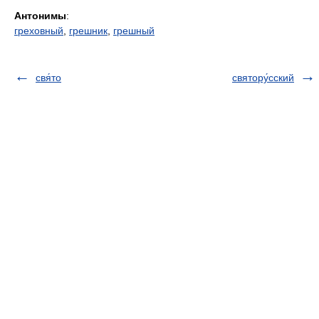
Антонимы
:
греховный
,
грешник
,
грешный
свя́то
святору́сский