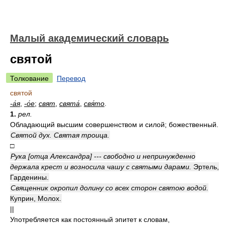
Малый академический словарь
святой
Толкование
Перевод
святой
-а́я
,
-о́е
;
свят
,
свята́
,
свя́то
.
1.
рел.
Обладающий высшим совершенством и силой; божественный.
Святой дух. Святая троица.
□
Рука [отца Александра] --- свободно и непринужденно
держала крест и возносила чашу с святыми дарами.
Эртель,
Гарденины.
Священник окропил долину со всех сторон святою водой.
Куприн, Молох.
||
Употребляется как постоянный эпитет к словам,