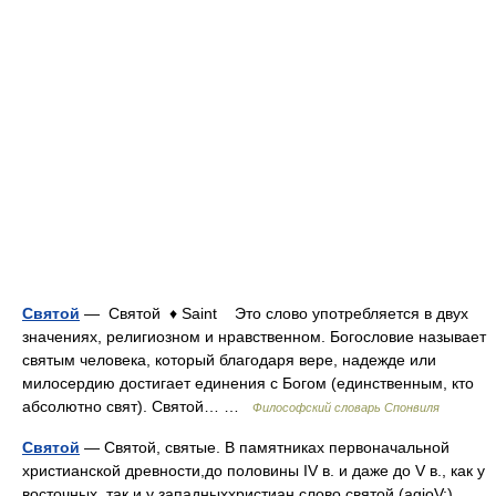
Святой
— Святой ♦ Saint Это слово употребляется в двух
значениях, религиозном и нравственном. Богословие называет
святым человека, который благодаря вере, надежде или
милосердию достигает единения с Богом (единственным, кто
абсолютно свят). Святой… …
Философский словарь Спонвиля
Святой
— Святой, святые. В памятниках первоначальной
христианской древности,до половины IV в. и даже до V в., как у
восточных, так и у западныххристиан слово святой (agioV;),