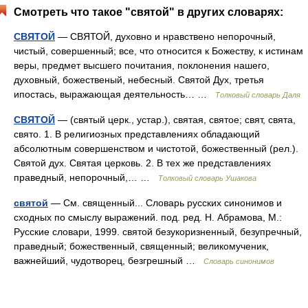
Смотреть что такое "святой" в других словарях:
СВЯТОЙ
— СВЯТОЙ, духовно и нравствено непорочный,
чистый, совершенный; все, что относится к Божеству, к истинам
веры, предмет высшего почитания, поклонения нашего,
духовный, божественый, небесный. Святой Дух, третья
ипостась, выражающая деятельность… …
Толковый словарь Даля
СВЯТОЙ
— (святый церк., устар.), святая, святое; свят, свята,
свято. 1. В религиозных представлениях обладающий
абсолютным совершенством и чистотой, божественный (рел.).
Святой дух. Святая церковь. 2. В тех же представлениях
праведный, непорочный,… …
Толковый словарь Ушакова
святой
— См. священный... Словарь русских синонимов и
сходных по смыслу выражений. под. ред. Н. Абрамова, М.:
Русские словари, 1999. святой безукоризненный, безупречный,
праведный; божественный, священный; великомученик,
важнейший, чудотворец, безгрешный …
Словарь синонимов