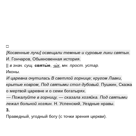
□
[Косвенные лучи] освещали темные и суровые лики святых.
И. Гончаров, Обыкновенная история.
||
в знач. сущ.
святы́е
,
-ы́х
,
мн. прост. устар.
Иконы.
И царевна очутилась В светлой горнице; кругом Лавки,
крытые ковром, Под святыми стол дубовый.
Пушкин, Сказка
о мертвой царевне и о семи богатырях.
— Пожалуйте в горницу, — сказала хозяйка. Под святыми
лежал больной хозяин.
Н. Успенский, Уездные нравы.
3.
Праведный, угодный богу (с точки зрения церкви).