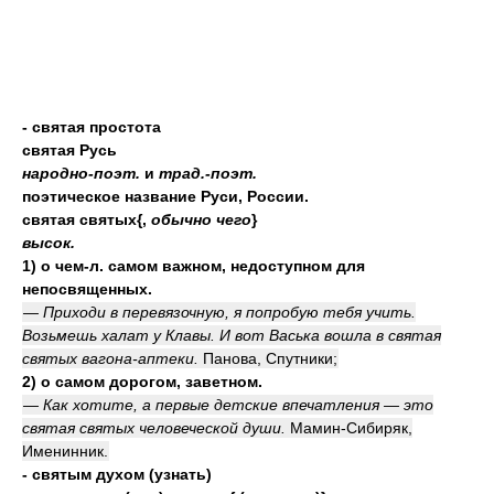
- святая простота
святая Русь
народно-поэт.
и
трад.-поэт.
поэтическое название Руси, России.
святая святых{,
обычно чего
}
высок.
1) о чем-л. самом важном, недоступном для
непосвященных.
— Приходи в перевязочную, я попробую тебя учить.
Возьмешь халат у Клавы. И вот Васька вошла в святая
святых вагона-аптеки.
Панова, Спутники;
2) о самом дорогом, заветном.
— Как хотите, а первые детские впечатления — это
святая святых человеческой души.
Мамин-Сибиряк,
Именинник.
- святым духом (узнать)