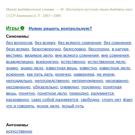
Малый академический словарь. — М.: Институт русского языка Академии наук
СССР
.
Евгеньева А. П.
.
1957—1984
.
Игры ⚽
Нужно решить контрольную?
Синонимы
:
без вопросов
,
без всяких
,
без всякого сомнения
,
без сомнения
,
безо всяких
,
безоговорочно
,
безусловно
,
бесспорно
,
в натуре
,
вестимо
,
видимое дело
,
вне всякого сомнения
,
вне сомнения
,
всамделишно
,
всеконечно
,
естественно
,
естественное дело
,
знамо
,
знамо дело
,
известная вещь
,
известно
,
известное дело
,
искренне
,
как пить дать
,
конечно
,
наверняка
,
не иначе
,
неподдельно
,
непосредственно
,
непринужденно
,
нескованно
,
несомненно
,
обязательно
,
очевидно
,
подлинно
,
понятная
вещь
,
понятно
,
понятное дело
,
природно
,
разумеется
,
раскованно
,
само собой разумеется
,
свободно
,
спору нет
,
факт
,
что и говорить
,
ясное дело
,
ясный путь
Антонимы
:
искусственно