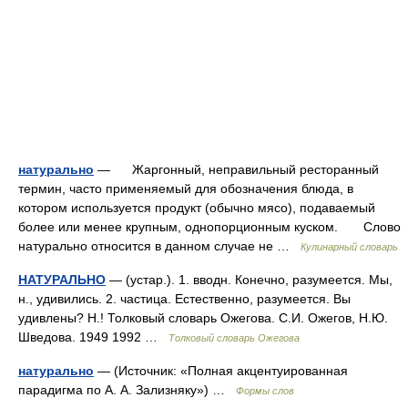
натурально
— Жаргонный, неправильный ресторанный
термин, часто применяемый для обозначения блюда, в
котором используется продукт (обычно мясо), подаваемый
более или менее крупным, однопорционным куском. Слово
натурально относится в данном случае не …
Кулинарный словарь
НАТУРАЛЬНО
— (устар.). 1. вводн. Конечно, разумеется. Мы,
н., удивились. 2. частица. Естественно, разумеется. Вы
удивлены? Н.! Толковый словарь Ожегова. С.И. Ожегов, Н.Ю.
Шведова. 1949 1992 …
Толковый словарь Ожегова
натурально
— (Источник: «Полная акцентуированная
парадигма по А. А. Зализняку») …
Формы слов