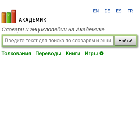
EN
DE
ES
FR
academic.ru
Словари и энциклопедии на Академике
Найти!
Толкования
Переводы
Книги
Игры ⚽