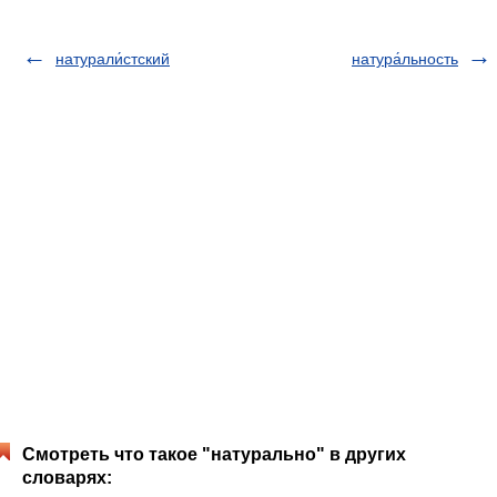
натурали́стский
натура́льность
Смотреть что такое "натурально" в других
словарях: