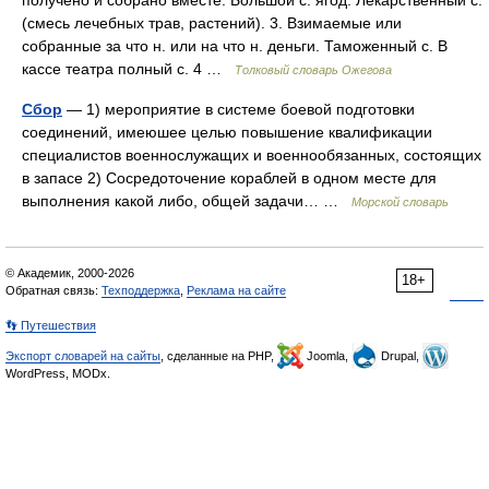
получено и собрано вместе. Большой с. ягод. Лекарственный с.
(смесь лечебных трав, растений). 3. Взимаемые или
собранные за что н. или на что н. деньги. Таможенный с. В
кассе театра полный с. 4 …
Толковый словарь Ожегова
Сбор
— 1) мероприятие в системе боевой подготовки
соединений, имеюшее целью повышение квалификации
специалистов военнослужащих и военнообязанных, состоящих
в запасе 2) Сосредоточение кораблей в одном месте для
выполнения какой либо, общей задачи… …
Морской словарь
© Академик, 2000-2026
18+
Обратная связь:
Техподдержка
,
Реклама на сайте
👣 Путешествия
Экспорт словарей на сайты
, сделанные на PHP,
Joomla,
Drupal,
WordPress, MODx.