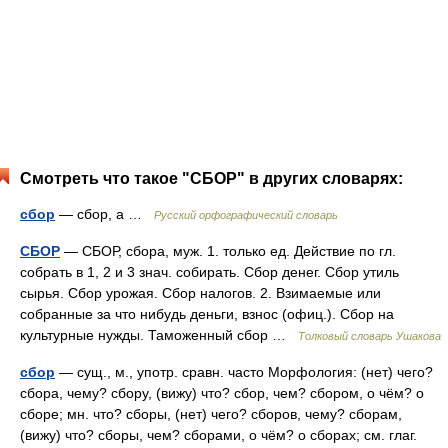
Смотреть что такое "СБОР" в других словарях:
сбор
— сбор, а …
Русский орфографический словарь
СБОР
— СБОР, сбора, муж. 1. только ед. Действие по гл.
собрать в 1, 2 и 3 знач. собирать. Сбор денег. Сбор утиль
сырья. Сбор урожая. Сбор налогов. 2. Взимаемые или
собранные за что нибудь деньги, взнос (офиц.). Сбор на
культурные нужды. Таможенный сбор …
Толковый словарь Ушакова
сбор
— сущ., м., употр. сравн. часто Морфология: (нет) чего?
сбора, чему? сбору, (вижу) что? сбор, чем? сбором, о чём? о
сборе; мн. что? сборы, (нет) чего? сборов, чему? сборам,
(вижу) что? сборы, чем? сборами, о чём? о сборах; см. глаг.