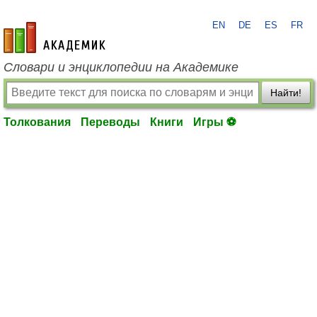
EN
DE
ES
FR
academic.ru
Словари и энциклопедии на Академике
Найти!
Толкования
Переводы
Книги
Игры ⚽