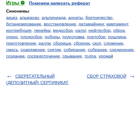
Игры ⚽
Поможем написать реферат
Синонимы
:
акциз
,
альманах
,
альпиниада
,
аннаты
,
бортничество
,
ботанизирование
,
восстановление
,
датамайнинг
,
кампамент
,
контрибуция
,
линейка
,
медосбор
,
налог
,
нефтесбор
,
оброк
,
опрос
,
плодосбор
,
поборы
,
подготовка
,
портсбор
,
пошлина
,
приготовление
,
ралли
,
сборище
,
сборник
,
скоп
,
сложение
,
смесь
,
снаряжение
,
снятие
,
собирание
,
собрание
,
соединение
,
создание
,
сосредоточение
,
срывание
,
толпа
,
урожай
СБЕРЕГАТЕЛЬНЫЙ
СБОР СТРАХОВОЙ
(ДЕПОЗИТНЫЙ) СЕРТИФИКАТ