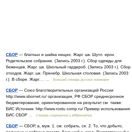
СБОР
— блатных и шайка нищих. Жарг. шк. Шутл. ирон.
Родительское собрание. (Запись 2003 г.). Сбор одежды для
беженцев. Жарг. шк. Школьный гардероб. (Запись 2003 г.). Сбор
отходов. Жарг. шк. Пренебр. Школьная столовая. (Запись 2003
г.). В сборе. Жарг.… …
Большой словарь русских поговорок
СБОР
— Союз благотворительных организаций России
http://www.sbornet.ru/​ организация, РФ СБОР среднесрочное
бюджетирование, ориентированное на результат см. также:
БИС Источник: http://www.rostu comp.ru/ Пример использования
БИС СБОР …
Словарь сокращений и аббревиатур
СБОР
— СБОР, а, муж. 1. см. собрать, ся. 2. То, что добыто,