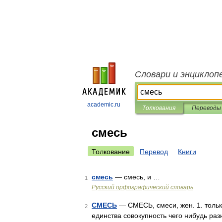
Словари и энциклоп
academic.ru
Толкования
Переводы
смесь
Толкование
Перевод
Книги
смесь
— смесь, и …
1
Русский орфографический словарь
СМЕСЬ
— СМЕСЬ, смеси, жен. 1. тольк
2
единства совокупность чего нибудь ра