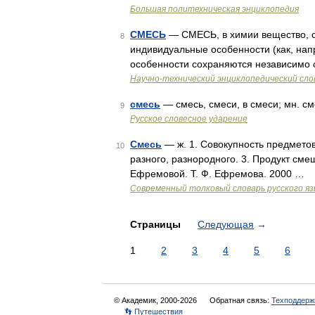
Большая политехническая энциклопедия
СМЕСЬ
— СМЕСЬ, в химии вещество, с
8
индивидуальные особенности (как, напр
особенности сохраняются независимо о
Научно-технический энциклопедический сло
смесь
— смесь, смеси, в смеси; мн. с
9
Русское словесное ударение
Смесь
— ж. 1. Совокупность предметов
10
разного, разнородного. 3. Продукт см
Ефремовой. Т. Ф. Ефремова. 2000 …
Современный толковый словарь русского я
Страницы
Следующая
→
1
2
3
4
5
6
© Академик, 2000-2026
Обратная связь:
Техподдерж
👣 Путешествия