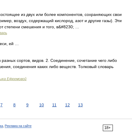
остоящее из двух или более компонентов, сохраняющих свои
имер, воздух, содержащий кислород, азот и другие газы). Эти
т степени смешения и того, в&#8230; …
варь
меси, ей …
 разных сортов, видов. 2. Соединение, сочетание чего либо
ешения, соединения каких либо веществ. Толковый словарь
зыка Ефремовой
7
8
9
10
11
12
13
ка
,
Реклама на сайте
18+