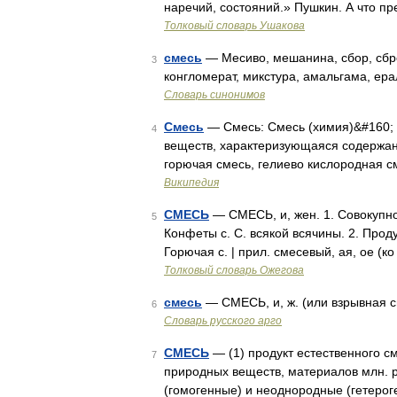
наречий, состояний.» Пушкин. А что пр
Толковый словарь Ушакова
смесь
— Месиво, мешанина, сбор, сбро
3
конгломерат, микстура, амальгама, ер
Словарь синонимов
Смесь
— Смесь: Смесь (химия)&#160; 
4
веществ, характеризующаяся содержа
горючая смесь, гелиево кислородная 
Википедия
СМЕСЬ
— СМЕСЬ, и, жен. 1. Совокупнос
5
Конфеты с. С. всякой всячины. 2. Прод
Горючая с. | прил. смесевый, ая, ое (ко
Толковый словарь Ожегова
смесь
— СМЕСЬ, и, ж. (или взрывная с
6
Словарь русского арго
СМЕСЬ
— (1) продукт естественного с
7
природных веществ, материалов млн. 
(гомогенные) и неоднородные (гетерог