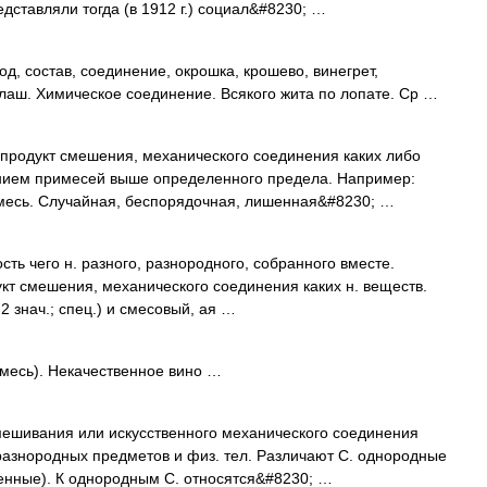
едставляли тогда (в 1912 г.) социал&#8230; …
д, состав, соединение, окрошка, крошево, винегрет,
алаш. Химическое соединение. Всякого жита по лопате. Ср …
продукт смешения, механического соединения каких либо
нием примесей выше определенного предела. Например:
смесь. Случайная, беспорядочная, лишенная&#8230; …
ть чего н. разного, разнородного, собранного вместе.
укт смешения, механического соединения каких н. веществ.
 2 знач.; спец.) и смесовый, ая …
месь). Некачественное вино …
мешивания или искусственного механического соединения
разнородных предметов и физ. тел. Различают С. однородные
енные). К однородным С. относятся&#8230; …