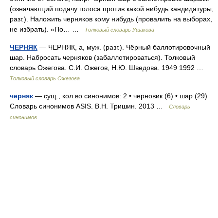
(означающий подачу голоса против какой нибудь кандидатуры;
разг.). Наложить черняков кому нибудь (провалить на выборах,
не избрать). «По… …
Толковый словарь Ушакова
ЧЕРНЯК
— ЧЕРНЯК, а, муж. (разг.). Чёрный баллотировочный
шар. Набросать черняков (забаллотироваться). Толковый
словарь Ожегова. С.И. Ожегов, Н.Ю. Шведова. 1949 1992 …
Толковый словарь Ожегова
черняк
— сущ., кол во синонимов: 2 • черновик (6) • шар (29)
Словарь синонимов ASIS. В.Н. Тришин. 2013 …
Словарь
синонимов