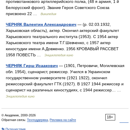
противотанкового артиллерийского полка, (48 я армия, 1 й
Белорусский фронт). Звание Героя Советского Союза
присвоено 22 …
Википедия
ЧЕРНЯК Валентин Александрович
— (р. 02.03.1932,
Харьковская область), актер. Окончил актерский факультет
Харьковского театрального института (1953). С 1954 актер
Харьковского театра имени Т.Г.Шевченко, с 1957 актер
киностудии имени А.Довженко. 1956 КРОВАВЫЙ РАССВЕТ
1958 ПОВЕСТЬ …
Энциклопедия кино
ЧЕРНЯК Гирш Исаакович
— (1901, Петровичи, Могилевская
обл. 1954), сценарист, режиссер. Учился в Украинском
государственном университете (1921 1922), окончил
режиссерский факультет ГТК (1927). В 1927 1944 режиссер и
сценарист на различных киностудиях, с 1944 режиссер… …
Энциклопедия кино
© Академик, 2000-2026
18+
Обратная связь:
Техподдержка
,
Реклама на сайте
👣 Путешествия