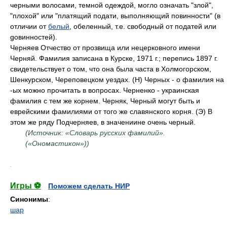
черными волосами, темной одеждой, могло означать "злой",
"плохой" или "платящий подати, выполняющий повинности" (в
отличии от
белый
, обеленный, т.е. свободный от податей или
gовинностей).
Черняев Отчество от прозвища или нецерковного имени
Черняй. Фамилия записана в Курске, 1971 г.; перепись 1897 г.
свидетельствует о том, что она была часта в Холмогорском,
Шенкурском, Череповецком уездах. (Н) Черных - о фамилия на
-ых можно прочитать в вопросах. Черненко - украинская
фамилия с тем же корнем. Черняк, Черный могут быть и
еврейскими фамилиями от того же славянского корня. (Э) В
этом же ряду Подчерняев, в значениине очень черный.
(Источник: «Словарь русских фамилий».
(«Ономастикон»))
.
Игры ⚽
Поможем сделать НИР
Синонимы
:
шар