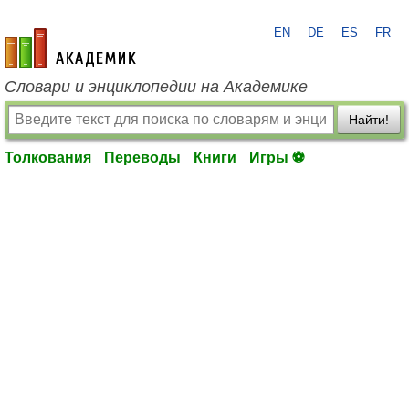
EN
DE
ES
FR
academic.ru
Словари и энциклопедии на Академике
Найти!
Толкования
Переводы
Книги
Игры ⚽