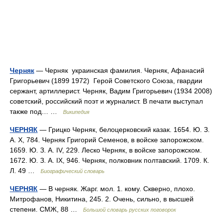
Черняк
— Черняк украинская фамилия. Черняк, Афанасий
Григорьевич (1899 1972) Герой Советского Союза, гвардии
сержант, артиллерист. Черняк, Вадим Григорьевич (1934 2008)
советский, российский поэт и журналист. В печати выступал
также под… …
Википедия
ЧЕРНЯК
— Грицко Черняк, белоцерковский казак. 1654. Ю. З.
А. X, 784. Черняк Григорий Семенов, в войске запорожском.
1659. Ю. З. А. IV, 229. Леско Черняк, в войске запорожском.
1672. Ю. З. А. IX, 946. Черняк, полковник полтавский. 1709. К.
Л. 49 …
Биографический словарь
ЧЕРНЯК
— В черняк. Жарг. мол. 1. кому. Скверно, плохо.
Митрофанов, Никитина, 245. 2. Очень, сильно, в высшей
степени. СМЖ, 88 …
Большой словарь русских поговорок