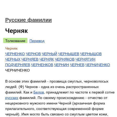
Русские фамилии
Черняк
Толкование
Перевод
Черняк
ЧЕРНЕНКО
ЧЕРНОВ
ЧЕРНЫЙ
ЧЕРНЫШЕВ
ЧЕРНЫШОВ
ЧЕРНЫХ
ЧЕРНЯЕВ
ЧЕРНЯК
ЧЕРНЯКОВ
ЧЕРНЯТИН
ПОДЧЕРНЯЕВ
ЧЕРНЕНКОВ
ЧЕРНИН
ЧЕРНЕВ
ЧЕРНИЧЕНКО
ЧЕРНИЧЕНКО
В основе этих фамилий - прозвища смуглых, черноволосых
людей. (Ф) Чернов - одна из очень распространенных
фамилий. Как и
Белов
, принадлежит по частоте к первой сотне
русских
фамилий. По своему происхождению - отчество от
нецерковного мужского имени Черной (архаичная форма
прилагательного, соответствующая современной форме
черный). Имя могло быть связано со смуглым цветом кожи,