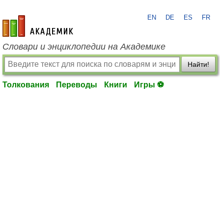
EN
DE
ES
FR
academic.ru
Словари и энциклопедии на Академике
Найти!
Толкования
Переводы
Книги
Игры ⚽