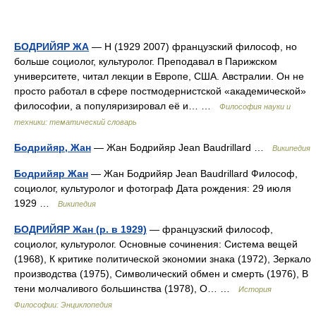
БОДРИЙЯР ЖА
— Н (1929 2007) французский философ, но
больше социолог, культуролог. Преподавал в Парижском
университете, читал лекции в Европе, США. Австралии. Он не
просто работал в сфере постмодернистской «академической»
философии, а популяризировал её и… …
Философия науки и
техники: тематический словарь
Бодрийяр, Жан
— Жан Бодрийяр Jean Baudrillard …
Википедия
Бодрийяр Жан
— Жан Бодрийяр Jean Baudrillard Философ,
социолог, культуролог и фотограф Дата рождения: 29 июля
1929 …
Википедия
БОДРИЙЯР Жан (р. в 1929)
— французский философ,
социолог, культуролог. Основные сочинения: Система вещей
(1968), К критике политической экономии знака (1972), Зеркало
производства (1975), Символический обмен и смерть (1976), В
тени молчаливого большинства (1978), О… …
История
Философии: Энциклопедия