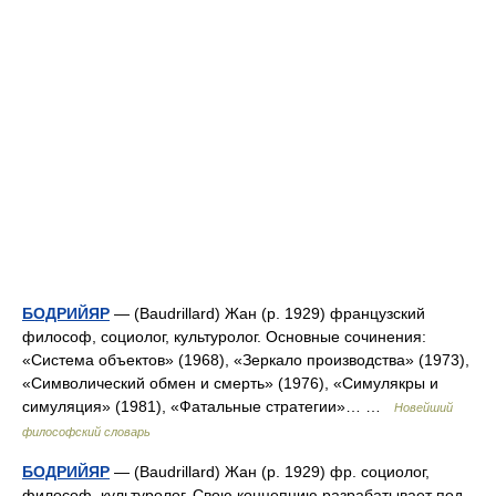
БОДРИЙЯР
— (Baudrillard) Жан (р. 1929) французский
философ, социолог, культуролог. Основные сочинения:
«Система объектов» (1968), «Зеркало производства» (1973),
«Символический обмен и смерть» (1976), «Симулякры и
симуляция» (1981), «Фатальные стратегии»… …
Новейший
философский словарь
БОДРИЙЯР
— (Baudrillard) Жан (р. 1929) фр. социолог,
философ, культуролог. Свою концепцию разрабатывает под