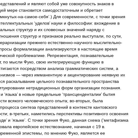
редставлений
и
являют
собой
уже
совокупность
знаков
в
щей
мере
становится
самодостаточным
и
обретает
амкнутых
-
на
-
самое
-
себя
’.)
Для
современности
,
с
точки
зрения
нтеллектуальных
‘
уделов
’
науки
и
философии:
вхождение
в
альных
структур
и
их
словесных
значений
наряду
с
тношения
структур
и
признаков
реально
выступали
,
по
сути
,
ерархизации
прежнего
естественно
-
научного
мыслительно
-
просы
формализации
анализируются
в
настоящее
время
ической
проблематике
.
Репрезентация
,
познавательные
т
,
по
мысли
Фуко
,
свою
интегрирующую
функцию
в
стигаются
посредством
анализа
грамматических
систем
,
а
анизмов
—
через
имманентную
и
акцентирование
неявную
их
ся
раскалывание
цельного
познавательного
пространства
итуировании
нетрадиционных
форм
организации
познания
.
’
и
‘
языка
’
в
новые
предельные
‘
трансценденталии
’
бытия
сти
всякого
человеческого
опыта
;
во
-
вторых
,
была
процесса
синтеза
представлений
в
контексте
кантовского
ости
;
в
-
третьих
,
наметились
перспективы
позитивного
освоения
уде
’
и
‘
языке
’.
С
точки
зрения
Фуко
,
данная
схема
(‘
метафизика
овала
европейское
естествознание
,
начиная
с
19
в
.
временной
эпистемы
,
по
мнению
Фуко
,
является
ее