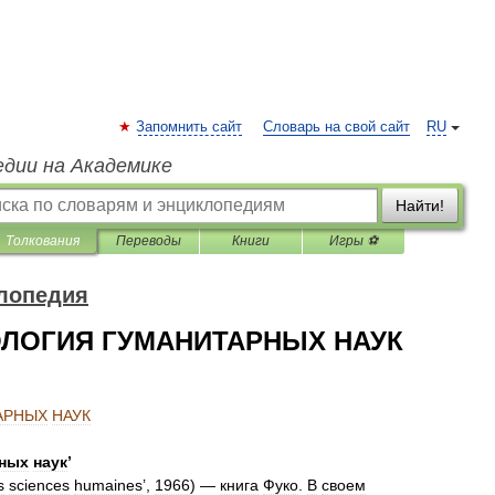
Запомнить сайт
Словарь на свой сайт
RU
едии на Академике
Найти!
Толкования
Переводы
Книги
Игры ⚽
лопедия
ОЛОГИЯ ГУМАНИТАРНЫХ НАУК
АРНЫХ
НАУК
рных
наук
’
s
sciences
humaines
’,
1966
) —
книга
Фуко
.
В
своем