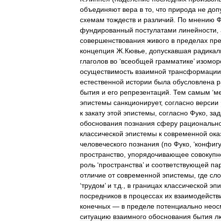
объединяют
вера
в
то
,
что
природа
не
доп
схемам
тождеств
и
различий
.
По
мнению
Ф
фундированный
постулатами
линейности
,
совершенствования
живого
в
пределах
пр
концепция
Ж
.
Кювье
,
допускавшая
радикал
глаголов
во
‘
всеобщей
грамматике
’
изомо
осуществимость
взаимной
трансформации
естественной
истории
была
обусловлена
р
бытия
и
его
репрезентаций
.
Тем
самым
‘
м
эпистемы
санкционирует
,
согласно
версии
к
закату
этой
эпистемы
,
согласно
Фуко
,
зад
обоснования
познания
сферу
рациональн
классической
эпистемы
к
современной
ока
человеческого
познания
(
по
Фуко
, ‘
конфиг
пространство
,
упорядочивающее
совокупн
роль
‘
пространства
’
и
соответствующей
па
отличие
от
современной
эпистемы
,
где
сло
‘
трудом
’
и
т
.
д
.,
в
границах
классической
эп
посредников
в
процессах
их
взаимодейств
конечных
—
в
пределе
потенциально
неос
ситуацию
взаимного
обоснования
бытия
л