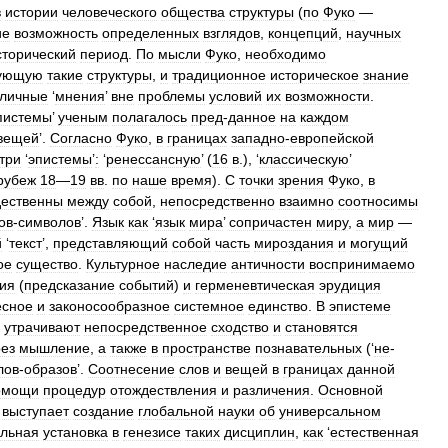
в
истории
человеческого
общества
структуры
(
по
Фуко
—
ие
возможность
определенных
взглядов
,
концепций
,
научных
сторический
период
.
По
мысли
Фуко
,
необходимо
рующую
такие
структуры
,
и
традиционное
историческое
знание
зличные
‘
мнения
’
вне
проблемы
условий
их
возможности
.
пистемы
’
ученым
полагалось
пред
-
данное
на
каждом
вещей
’.
Согласно
Фуко
,
в
границах
западно
-
европейской
три
‘
эпистемы
’
:
‘
ренессансную
’ (
16
в
.), ‘
классическую
’
рубеж
18
—
19
вв
.
по
наше
время
).
С
точки
зрения
Фуко
,
в
дественны
между
собой
,
непосредственно
взаимно
соотносимы
ов
-
символов
’.
Язык
как
‘
язык
мира
’
сопричастен
миру
,
а
мир
—
й
‘
текст
’,
представляющий
собой
часть
мироздания
и
могущий
ое
существо
.
Культурное
наследие
античности
воспринимаемо
ия
(
предсказание
событий
)
и
герменевтическая
эрудиция
есное
и
законосообразное
системное
единство
.
В
эпистеме
утрачивают
непосредственное
сходство
и
становятся
рез
мышление
,
а
также
в
пространстве
познавательных
(‘
не
-
лов
-
образов
’.
Соотнесение
слов
и
вещей
в
границах
данной
омощи
процедур
отождествления
и
различения
.
Основной
выступает
создание
глобальной
науки
об
универсальном
ельная
установка
в
генезисе
таких
дисциплин
,
как
‘
естественная