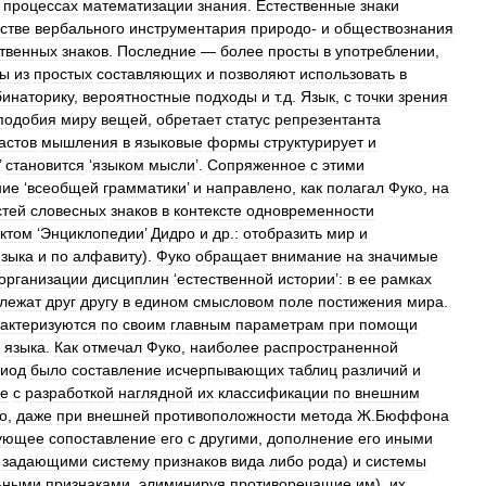
процессах
математизации
знания
.
Естественные
знаки
стве
вербального
инструментария
природо
-
и
обществознания
ственных
знаков
.
Последние
—
более
просты
в
употреблении
,
мы
из
простых
составляющих
и
позволяют
использовать
в
бинаторику
,
вероятностные
подходы
и
т
.
д
.
Язык
,
с
точки
зрения
подобия
миру
вещей
,
обретает
статус
репрезентанта
астов
мышления
в
языковые
формы
структурирует
и
’
становится
‘
языком
мысли
’.
Сопряженное
с
этими
ние
‘
всеобщей
грамматики
’
и
направлено
,
как
полагал
Фуко
,
на
стей
словесных
знаков
в
контексте
одновременности
ктом
‘
Энциклопедии
’
Дидро
и
др
.
:
отобразить
мир
и
языка
и
по
алфавиту
).
Фуко
обращает
внимание
на
значимые
организации
дисциплин
‘
естественной
истории
’
:
в
ее
рамках
лежат
друг
другу
в
едином
смысловом
поле
постижения
мира
.
актеризуются
по
своим
главным
параметрам
при
помощи
языка
.
Как
отмечал
Фуко
,
наиболее
распространенной
иод
было
составление
исчерпывающих
таблиц
различий
и
е
с
разработкой
наглядной
их
классификации
по
внешним
о
,
даже
при
внешней
противоположности
метода
Ж
.
Бюффона
ующее
сопоставление
его
с
другими
,
дополнение
его
иными
задающими
систему
признаков
вида
либо
рода
)
и
системы
ьными
признаками
,
элиминируя
противоречащие
им
),
их