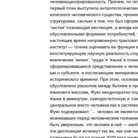
человекоцентрированность
.
Причем
,
по
ги
первый
план
выступила
антропологическа
конечного
человеческого
существа
,
прониз
структурами
,
сколько
в
том
,
что
был
сформ
‘
чистая
’
познающая
инстанция
,
а
всегда
ко
обусловленными
формами
потребностей
,
настоящее
время
неправомерно
трактоват
институт
—
точнее
оценивать
ее
функции
конституирующие
научную
реальность
соц
вовлечение
‘
жизни
’, ‘
труда
’
и
‘
языка
’
в
позн
сформировавшееся
представление
о
чело
как
о
субъекте
,
и
постигающим
эмпиричес
исторического
времени
.
При
этом
,
осознав
обусловлено
расколом
между
бытием
и
пр
языкового
массива
,
Фуко
неоднократно
по
языка
в
замкнутую
,
самодостаточную
и
‘
са
центральное
место
человека
как
в
системе
Фуко
подчеркивает:
‘...
человек
не
являетс
возникавших
перед
человеческим
познани
быть
уверенным
,
что
человек
в
ней
—
изоб
эти
диспозиции
исчезнут
так
же
,
как
они
не
разрушена
была
на
исходе
XVIII
века
почв