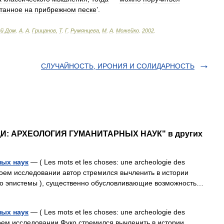
танное
на
прибрежном
песке
’.
ый
Дом
.
А
.
А
.
Грицанов
,
Т
.
Г
.
Румянцева
,
М
.
А
.
Можейко
.
2002
.
СЛУЧАЙНОСТЬ, ИРОНИЯ И СОЛИДАРНОСТЬ
ЕЩИ: АРХЕОЛОГИЯ ГУМАНИТАРНЫХ НАУК" в других
ых наук
— ( Les mots et les choses: une archeologie des
 своем исследовании автор стремился вычленить в истории
уко эпистемы ), существенно обусловливающие возможность…
ых наук
— ( Les mots et les choses: une archeologie des
своем исследовании Фуко стремился вычленить в истории