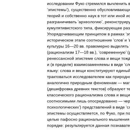
исследовании
Фуко
стремился
вычленить
‘
эпистемы
’),
существенно
обусловливающ
теорий
и
собственно
наук
в
тот
или
иной
и
разграничивать
‘
археологию
’,
реконструи
кумулятивистского
типа
,
фиксирующее
ра
Упорядочивающим
принципом
в
рамках
‘
э
историческом
этапе
соотношение
‘
слов
’
и
‘
культуры
16
—
20
вв
.
правомерно
выделять
(
рационализм
17
—
18
вв
.), ‘
современную
’ (
ренессансной
эпистеме
слова
и
вещи
тож
и
(
в
пределе
)
взаимозаменяемы
в
виде
‘
сл
языку:
слова
и
вещи
конституируют
едины
трактоваться
исследователем
как
природн
аналогично
природным
феноменам
—
маг
(
дешифровка
древних
текстов
)
образуют
т
классического
рационализма
слова
и
вещи
соотносимыми
лишь
опосредованно
—
че
психологических
’)
представлений
в
виде
‘
с
эпистемы
осуществляется
,
по
Фуко
,
при
п
целью
пафосно
рационального
мышления
порядке:
результируется
данная
познават