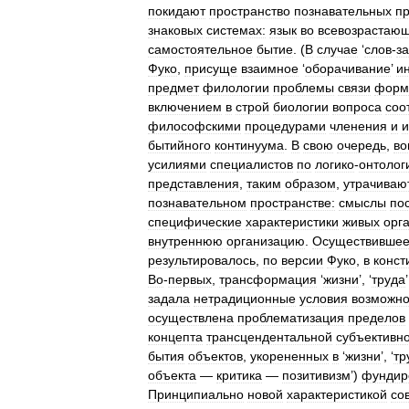
покидают
пространство
познавательных
п
знаковых
системах:
язык
во
всевозрастаю
самостоятельное
бытие
. (
В
случае
‘
слов
-
з
Фуко
,
присуще
взаимное
‘
оборачивание
’
и
предмет
филологии
проблемы
связи
форм
включением
в
строй
биологии
вопроса
соо
философскими
процедурами
членения
и
и
бытийного
континуума
.
В
свою
очередь
,
во
усилиями
специалистов
по
логико
-
онтолог
представления
,
таким
образом
,
утрачиваю
познавательном
пространстве:
смыслы
по
специфические
характеристики
живых
орг
внутреннюю
организацию
.
Осуществившее
результировалось
,
по
версии
Фуко
,
в
конст
Во
-
первых
,
трансформация
‘
жизни
’, ‘
труда
задала
нетрадиционные
условия
возможно
осуществлена
проблематизация
пределов
концепта
трансцендентальной
субъективн
бытия
объектов
,
укорененных
в
‘
жизни
’, ‘
тр
объекта
—
критика
—
позитивизм
’)
фундир
Принципиально
новой
характеристикой
со