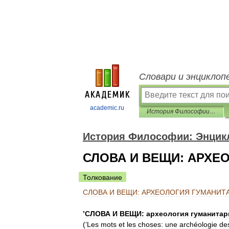
Словари и энциклоп
academic.ru
История Философии: Энциклопедия
История Философии: Энцик
СЛОВА И ВЕЩИ: АРХЕ
Толкование
СЛОВА
И
ВЕЩИ:
АРХЕОЛОГИЯ
ГУМАНИТ
’
СЛОВА
И
ВЕЩИ:
археология
гуманита
(‘
Les
mots
et
les
choses:
une
archéologie
de