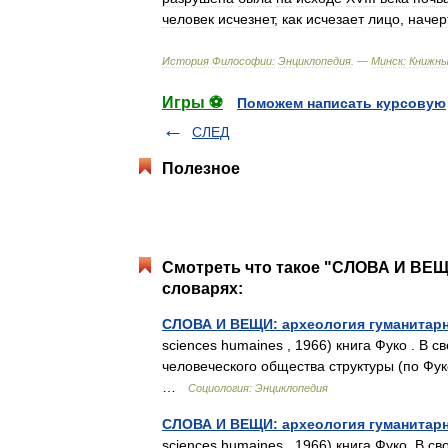
человек
исчезнет
,
как
исчезает
лицо
,
начер
История
Философии:
Энциклопедия
. —
Минск:
Книжн
Игры ⚽
Поможем написать курсовую
СЛЕД
Полезное
Смотреть что такое "СЛОВА И В
словарях:
СЛОВА И ВЕЩИ: археология гуманитарн
sciences humaines , 1966) книга Фуко . В
человеческого общества структуры (по Ф
…
Социология: Энциклопедия
СЛОВА И ВЕЩИ: археология гуманитарн
sciences humaines , 1966) книга Фуко. В 