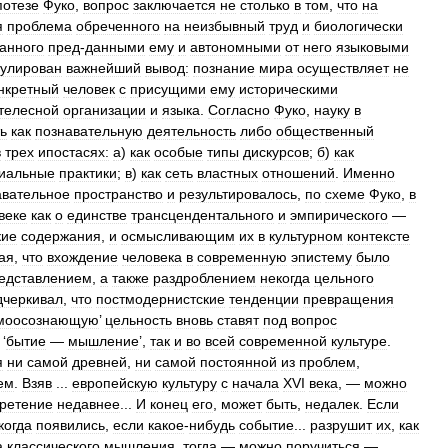
потезе
Фуко
,
вопрос
заключается
не
столько
в
том
,
что
на
я
проблема
обреченного
на
неизбывный
труд
и
биологически
анного
пред
-
данными
ему
и
автономными
от
него
языковыми
улирован
важнейший
вывод:
познание
мира
осуществляет
не
нкретный
человек
с
присущими
ему
историческими
телесной
организации
и
языка
.
Согласно
Фуко
,
науку
в
ь
как
познавательную
деятельность
либо
общественный
в
трех
ипостасях:
а
)
как
особые
типы
дискурсов
;
б
)
как
иальные
практики
;
в
)
как
сеть
властных
отношений
.
Именно
авательное
пространство
и
результировалось
,
по
схеме
Фуко
,
в
веке
как
о
единстве
трансцендентального
и
эмпирического
—
кие
содержания
,
и
осмысливающим
их
в
культурном
контексте
ая
,
что
вхождение
человека
в
современную
эпистему
было
едставлением
,
а
также
раздроблением
некогда
цельного
дчеркивал
,
что
постмодернистские
тенденции
превращения
моосознающую
’
цельность
вновь
ставят
под
вопрос
‘
бытие
—
мышление
’,
так
и
во
всей
современной
культуре
.
я
ни
самой
древней
,
ни
самой
постоянной
из
проблем
,
ем
.
Взяв
...
европейскую
культуру
с
начала
XVI
века
, —
можно
ретение
недавнее
...
И
конец
его
,
может
быть
,
недалек
.
Если
когда
появились
,
если
какое
-
нибудь
событие
...
разрушит
их
,
как
а
классического
мышления
,
тогда
—
можно
поручиться
—