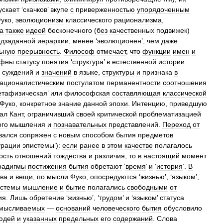
ускает
‘
скачков
’
вкупе
с
приверженностью
упорядоченным
уко
,
эволюционизм
классического
рационализма
,
а
также
идеей
бесконечного
(
без
качественных
подвижек
)
едзаданной
иерархии
,
менее
‘
эволюционен
’,
чем
даже
ьную
прерывность
.
Философ
отмечает
,
что
функции
имен
и
рфны
статусу
понятия
‘
структура
’
в
естественной
истории:
суждений
и
значений
в
языке
,
структуры
и
признака
в
ационалистическим
постулатом
перманентности
соотношения
етафизическая
’
или
философская
составляющая
классической
Фуко
,
конкретное
знание
данной
эпохи
.
Интенцию
,
приведшую
ал
Кант
,
ограничивший
своей
критической
проблематизацией
ого
мышления
и
познавательных
представлений
.
Переход
от
зался
сопряжен
с
новым
способом
бытия
предметов
урации
эпистемы
’)
:
если
ранее
в
этом
качестве
полагалось
ость
отношений
тождества
и
различия
,
то
в
настоящий
момент
радигмы
постижения
бытия
обретают
‘
время
’
и
‘
история
’.
В
ва
и
вещи
,
по
мысли
Фуко
,
опосредуются
‘
жизнью
’, ‘
языком
’,
истемы
мышление
и
бытие
полагались
свободными
от
ия
.
Лишь
обретение
‘
жизнью
’, ‘
трудом
’
и
‘
языком
’
статуса
мысливаемых
—
оснований
человеческого
бытия
обусловило
юдей
и
указанных
предельных
его
содержаний
.
Слова