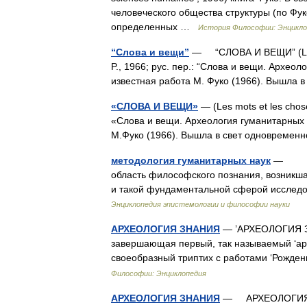
человеческого общества структуры (по Фу
определенных …
История Философии: Энцикло
“Слова и вещи”
— “СЛОВА И ВЕЩИ” (Les m
P., 1966; рус. пер.: “Слова и вещи. Археол
известная работа М. Фуко (1966). Вышла
«СЛОВА И ВЕЩИ»
— (Les mots et les chose
«Слова и вещи. Археология гуманитарных на
М.Фуко (1966). Вышла в свет одновремен
методология гуманитарных наук
— МЕТ
область философского познания, возникш
и такой фундаментальной сферой исследов
Энциклопедия эпистемологии и философии науки
АРХЕОЛОГИЯ ЗНАНИЯ
— ’АРХЕОЛОГИЯ ЗНА
завершающая первый, так называемый ‘арх
своеобразный триптих с работами ‘Рожде
Философии: Энциклопедия
АРХЕОЛОГИЯ ЗНАНИЯ
— АРХЕОЛОГИЯ ЗН