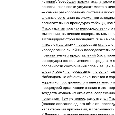
история
’, ‘
всеобщая
грамматика
’,
а
также
в
ренессансной
эпохи
уступают
место
в
каче
—
самым
разнообразным
системам
искус
сложные
сочетания
их
элементов
выводи
познавательных
процедурах
таблицы
,
ком
Фуко
,
утратив
признак
непосредственного
мышления
;
включение
содержательных
пл
эксплицирует
строй
последних
. ‘
Язык
мира
интеллектуальными
процессами
становле
исследование
линейных
последовательно
познавательных
представлений
(
ср
.
с
прое
репертуары
его
постижения
посредством
особенности
соотношения
слов
и
вещей
в
слова
и
вещи
не
неразрывны
,
но
сопринад
Наблюдаемые
объекты
описываются
и
хар
корректно
простроенного
и
адекватного
им
процедурой
организации
знания
в
этот
пер
тождеств
изучаемых
объектов
,
сопряженно
признакам
.
Тем
не
менее
,
как
отмечал
Фук
(
полное
описание
одного
объекта
,
послед
характерными
признаками
,
в
совокупности
К
.
Линнея
(
наделение
последних
произвол