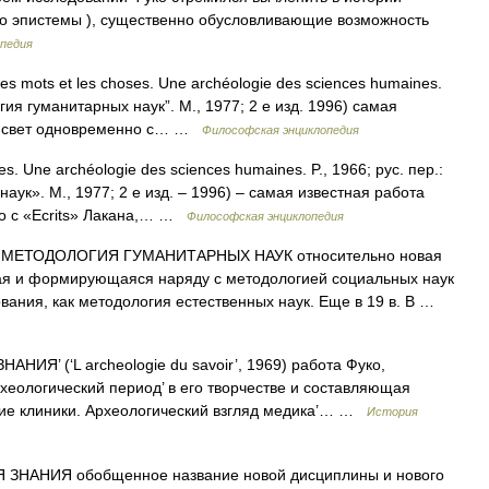
ко эпистемы ), существенно обусловливающие возможность
педия
ots et les choses. Une archéologie des sciences humaines.
огия гуманитарных наук”. М., 1977; 2 е изд. 1996) самая
 в свет одновременно с… …
Философская энциклопедия
s. Une archéologie des sciences humaines. P., 1966; рус. пер.:
ук». М., 1977; 2 е изд. – 1996) – самая известная работа
но с «Ecrits» Лакана,… …
Философская энциклопедия
ОДОЛОГИЯ ГУМАНИТАРНЫХ НАУК относительно новая
ая и формирующаяся наряду с методологией социальных наук
ания, как методология естественных наук. Еще в 19 в. В …
НИЯ’ (‘L archeologie du savoir’, 1969) работа Фуко,
еологический период’ в его творчестве и составляющая
ние клиники. Археологический взгляд медика’… …
История
АНИЯ обобщенное название новой дисциплины и нового