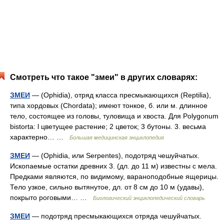
Смотреть что такое "змеи" в других словарях:
ЗМЕИ
— (Ophidia), отряд класса пресмыкающихся (Reptilia),
типа хордовых (Chordata); имеют тонкое, б. или м. длинное
тело, состоящее из головы, туловища и хвоста. Для Polygonum
bistorta: l цветущее растение; 2 цветок; 3 бутоны. 3. весьма
характерно… …
Большая медицинская энциклопедия
ЗМЕИ
— (Ophidia, или Serpentes), подотряд чешуйчатых.
Ископаемые остатки древних 3. (дл. до 11 м) известны с мела.
Предками являются, по видимому, вараноподобные ящерицы.
Тело узкое, сильно вытянутое, дл. от 8 см до 10 м (удавы),
покрыто роговыми… …
Биологический энциклопедический словарь
ЗМЕИ
— подотряд пресмыкающихся отряда чешуйчатых.