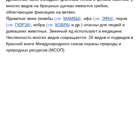
многих видов на брюшных щитках имеются гребни,
облегчающие фиксацию на ветвях.
Ядовитые змеи (мамбы
(
см.
МАМБЫ
)
, эфа
(
см.
ЭФЫ
)
, гюрза
(
см.
ГЮРЗА
)
, кобра
(
см.
КОБРА
)
и др.) опасны для людей и
домашних животных. Змеиный яд используют в медицине.
Численность многих видов сокращается. 26 видов и подвидов в
Красной книге Международного союза охраны природы и
природных ресурсов (МСОП).