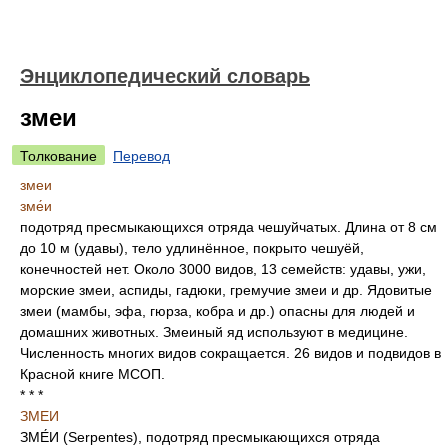
Энциклопедический словарь
змеи
Толкование
Перевод
змеи
зме́и
подотряд пресмыкающихся отряда чешуйчатых. Длина от 8 см
до 10 м (удавы), тело удлинённое, покрыто чешуёй,
конечностей нет. Около 3000 видов, 13 семейств: удавы, ужи,
морские змеи, аспиды, гадюки, гремучие змеи и др. Ядовитые
змеи (мамбы, эфа, гюрза, кобра и др.) опасны для людей и
домашних животных. Змеиный яд используют в медицине.
Численность многих видов сокращается. 26 видов и подвидов в
Красной книге МСОП.
* * *
ЗМЕИ
ЗМЕ́И (Serpentes), подотряд пресмыкающихся отряда