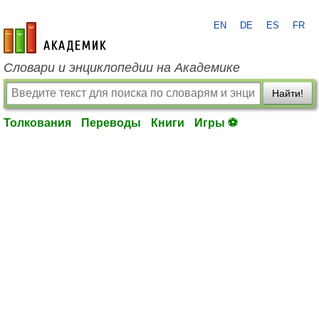
EN
DE
ES
FR
academic.ru
Словари и энциклопедии на Академике
Найти!
Толкования
Переводы
Книги
Игры ⚽