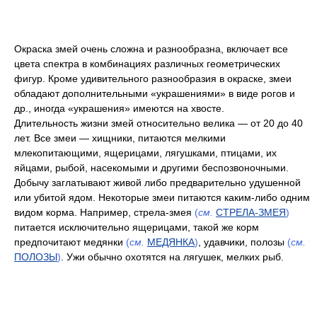
Окраска змей очень сложна и разнообразна, включает все
цвета спектра в комбинациях различных геометрических
фигур. Кроме удивительного разнообразия в окраске, змеи
обладают дополнительными «украшениями» в виде рогов и
др., иногда «украшения» имеются на хвосте.
Длительность жизни змей относительно велика — от 20 до 40
лет. Все змеи — хищники, питаются мелкими
млекопитающими, ящерицами, лягушками, птицами, их
яйцами, рыбой, насекомыми и другими беспозвоночными.
Добычу заглатывают живой либо предварительно удушенной
или убитой ядом. Некоторые змеи питаются каким-либо одним
видом корма. Например, стрела-змея
(
см.
СТРЕЛА-ЗМЕЯ
)
питается исключительно ящерицами, такой же корм
предпочитают медянки
(
см.
МЕДЯНКА
)
, удавчики, полозы
(
см.
ПОЛОЗЫ
)
. Ужи обычно охотятся на лягушек, мелких рыб.