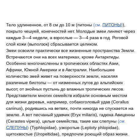
Тело удлиненное, от 8 см до 10 м (питоны
(
см.
ПИТОНЫ
)
),
покрыто чешуей, конечностей нет. Молодые змеи линяют через
каждые 3—4 недели, а взрослые — 3—4 раза в год. Роговой
слой кожи (выползок) сбрасывается целиком.
Змеи освоили практически все жизненные пространства Земли.
Встречаются они на всех материках, кроме Антарктиды.
Особенно многочисленны в тропических областях Азии,
Африки, Южной Америки и в Австралии. Наибольшее
количество змей живет на поверхности земли, населяя
различные биотопы — от низменных лугов до альпийских
высот, от знойных пустынь до влажных тропических лесов.
Представители многих семейств избрали основным местом
для жизни деревья, например, собакоголовый удав (Corallus
caninus), родившись на ветвях, почти никогда не спускается на
землю. А вот песчаный удавчик (Eryx miliaris), гадюка Авиценны
(Cerastes vipera), целые семейства, такие как слепуны
(
см.
СЛЕПУНЫ
)
(Typhlopidae), узкоротые (Leptoty phlopidae),
щитохвостые (Uropeltidae), предпочли роющий образ жизни.