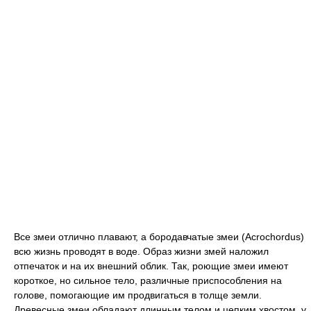
Все змеи отлично плавают, а бородавчатые змеи (Acrochordus)
всю жизнь проводят в воде. Образ жизни змей наложил
отпечаток и на их внешний облик. Так, роющие змеи имеют
короткое, но сильное тело, различные приспособления на
голове, помогающие им продвигаться в толще земли.
Древесные змеи обладают длинным телом и цепким хвостом, у