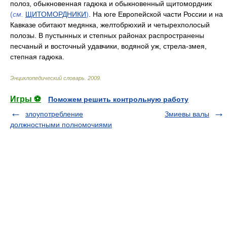
полоз, обыкновенная гадюка и обыкновенный щитомордник
(
см.
ЩИТОМОРДНИКИ
)
. На юге Европейской части России и на
Кавказе обитают медянка, желтобрюхий и четырехполосый
полозы. В пустынных и степных районах распространены
песчаный и восточный удавчики, водяной уж, стрела-змея,
степная гадюка.
Энциклопедический словарь
.
2009
.
Игры ⚽
Поможем решить контрольную работу
злоупотребление
Змиевы валы
должностными полномочиями