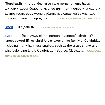
(Reptilia).Вытянутое, безногое тело покрыто чешуйками и
щитками; хвост более илименее длинный; челюсти, а часто и
другие кости, вооружены зубами, несидящими в луночках;
плечевого пояса, передних… …
Энциклопедия Брокгауза и Ефрона
Змеи
— ■ Ядовиты …
Лексикон прописных истин
змеи
— — [http://www.eionet.europa.eu/gemet/alphabetic?
langcode=en] EN colubrid Any snakes of the family of Colubridae,
including many harmless snakes, such as the grass snake and
whip belonging to the Colubridae. (Source: CED)… …
Справочник
технического переводчика