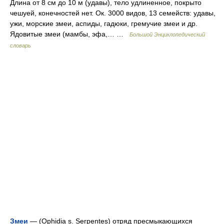
Длина от 8 см до 10 м (удавы), тело удлиненное, покрыто
чешуей, конечностей нет. Ок. 3000 видов, 13 семейств: удавы,
ужи, морские змеи, аспиды, гадюки, гремучие змеи и др.
Ядовитые змеи (мамбы, эфа,… …
Большой Энциклопедический
словарь
Змеи
— (Ophidia s. Serpentes) отряд пресмыкающихся