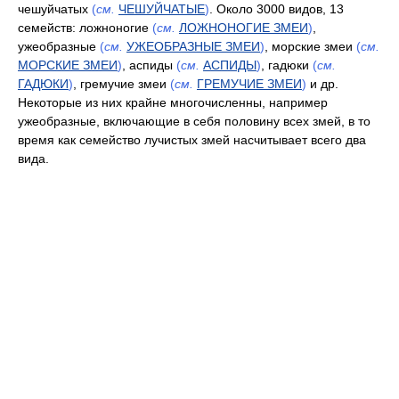
чешуйчатых
(
см.
ЧЕШУЙЧАТЫЕ
)
. Около 3000 видов, 13
семейств: ложноногие
(
см.
ЛОЖНОНОГИЕ ЗМЕИ
)
,
ужеобразные
(
см.
УЖЕОБРАЗНЫЕ ЗМЕИ
)
, морские змеи
(
см.
МОРСКИЕ ЗМЕИ
)
, аспиды
(
см.
АСПИДЫ
)
, гадюки
(
см.
ГАДЮКИ
)
, гремучие змеи
(
см.
ГРЕМУЧИЕ ЗМЕИ
)
и др.
Некоторые из них крайне многочисленны, например
ужеобразные, включающие в себя половину всех змей, в то
время как семейство лучистых змей насчитывает всего два
вида.