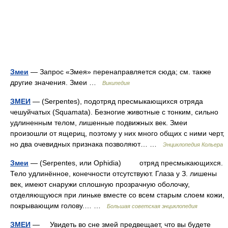
Змеи
— Запрос «Змея» перенаправляется сюда; см. также
другие значения. Змеи …
Википедия
ЗМЕИ
— (Serpentes), подотряд пресмыкающихся отряда
чешуйчатых (Squamata). Безногие животные с тонким, сильно
удлиненным телом, лишенные подвижных век. Змеи
произошли от ящериц, поэтому у них много общих с ними черт,
но два очевидных признака позволяют… …
Энциклопедия Кольера
Змеи
— (Serpentes, или Ophidia) отряд пресмыкающихся.
Тело удлинённое, конечности отсутствуют. Глаза у З. лишены
век, имеют снаружи сплошную прозрачную оболочку,
отделяющуюся при линьке вместе со всем старым слоем кожи,
покрывающим голову.… …
Большая советская энциклопедия
ЗМЕИ
— Увидеть во сне змей предвещает, что вы будете