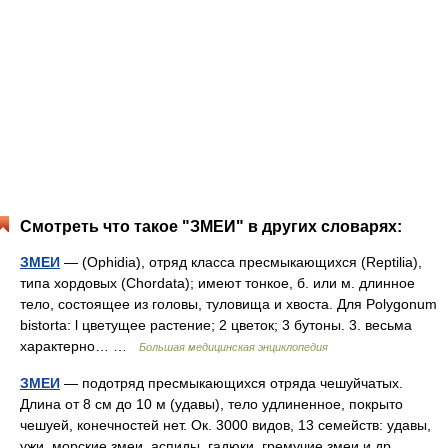
Смотреть что такое "ЗМЕИ" в других словарях:
ЗМЕИ
— (Ophidia), отряд класса пресмыкающихся (Reptilia),
типа хордовых (Chordata); имеют тонкое, б. или м. длинное
тело, состоящее из головы, туловища и хвоста. Для Polygonum
bistorta: l цветущее растение; 2 цветок; 3 бутоны. 3. весьма
характерно… …
Большая медицинская энциклопедия
ЗМЕИ
— подотряд пресмыкающихся отряда чешуйчатых.
Длина от 8 см до 10 м (удавы), тело удлиненное, покрыто
чешуей, конечностей нет. Ок. 3000 видов, 13 семейств: удавы,
ужи, морские змеи, аспиды, гадюки, гремучие змеи и др.