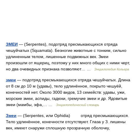
ЗМЕИ
— (Serpentes), подотряд пресмыкающихся отряда
чешуйчатых (Squamata). Безногие животные с тонким, сильно
удлиненным телом, лишенные подвижных век. Змеи
произошли от ящериц, поэтому у них много общих с ними черт,
но два очевидных признака позволяют… …
Энциклопедия Кольера
змеи
— подотряд пресмыкающихся отряда чешуйчатых. Длина
от 8 см до 10 м (удавы), тело удлинённое, покрыто чешуёй,
конечностей нет. Около 3000 видов, 13 семейств: удавы, ужи,
морские змеи, аспиды, гадюки, гремучие змеи и др. Ядовитые
змеи (мамбы, эфа,… …
Энциклопедический словарь
Змеи
— (Serpentes, или Ophidia) отряд пресмыкающихся.
Тело удлинённое, конечности отсутствуют. Глаза у З. лишены
век, имеют снаружи сплошную прозрачную оболочку,