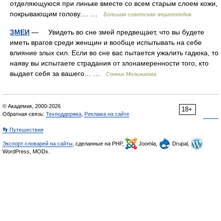
отделяющуюся при линьке вместе со всем старым слоем кожи,
покрывающим голову.… …
Большая советская энциклопедия
ЗМЕИ
— Увидеть во сне змей предвещает, что вы будете
иметь врагов среди женщин и вообще испытывать на себе
влияние злых сил. Если во сне вас пытается ужалить гадюка, то
наяву вы испытаете страдания от злонамеренности того, кто
выдает себя за вашего… …
Сонник Мельникова
© Академик, 2000-2026
18+
Обратная связь:
Техподдержка
,
Реклама на сайте
👣 Путешествия
Экспорт словарей на сайты
, сделанные на PHP,
Joomla,
Drupal,
WordPress, MODx.