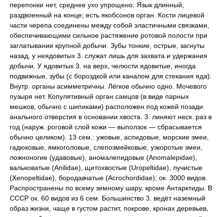
перепонки нет, среднее ухо упрощено. Язык длинный,
раздвоенный на конце; есть якобсонов орган. Кости лицевой
части черепа соединены между собой эластичными связками,
обеспечивающими сильное растяжение ротовой полости при
заглатывании крупной добычи. Зубы тонкие, острые, загнуты
назад, у неядовитых 3. служат лишь для захвата и удержания
добычи. У ядовитых 3. на верх, челюсти ядовитые, иногда
подвижные, зубы (с бороздкой или каналом для стекания яда).
Внутр. органы асимметричны. Лёгкое обычно одно. Мочевого
пузыря нет. Копулятивный орган самцов (в виде парных
мешков, обычно с шипиками) расположен под кожей позади
анального отверстия в основании хвоста. 3. линяют неск. раз в
год (наруж. роговой слой кожи — выползок — сбрасывается
обычно целиком). 13 сем.: ужовые, аспидовые, морские змеи,
гадюковые, ямкоголовые, слепозмейковые, узкоротые змеи,
ложноногие (удавовые), аномалепидовые (Anomalepidae),
вальковатые (Anilidae), щитохвостые (Uropeltidae), лучистые
(Xenopeltidae), бородавчатые (Acrochordidae); ок. 3000 видов.
Распространены по всему земному шару, кроме Антарктиды. В
СССР ок. 60 видов из 6 сем. Большинство 3. ведёт наземный
образ жизни, чаще в густом растит, покрове, кронах деревьев,