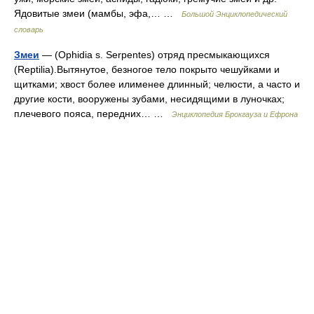
Ядовитые змеи (мамбы, эфа,… …
Большой Энциклопедический
словарь
Змеи
— (Ophidia s. Serpentes) отряд пресмыкающихся
(Reptilia).Вытянутое, безногое тело покрыто чешуйками и
щитками; хвост более илименее длинный; челюсти, а часто и
другие кости, вооружены зубами, несидящими в луночках;
плечевого пояса, передних… …
Энциклопедия Брокгауза и Ефрона