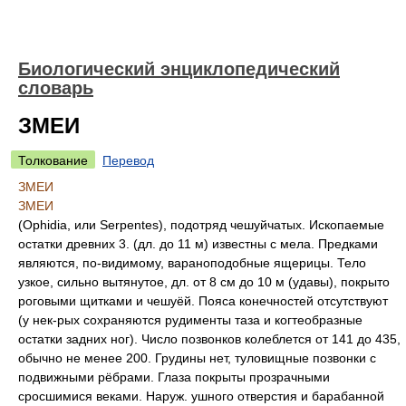
Биологический энциклопедический
словарь
ЗМЕИ
Толкование
Перевод
ЗМЕИ
ЗМЕИ
(Ophidia, или Serpentes), подотряд чешуйчатых. Ископаемые
остатки древних 3. (дл. до 11 м) известны с мела. Предками
являются, по-видимому, вараноподобные ящерицы. Тело
узкое, сильно вытянутое, дл. от 8 см до 10 м (удавы), покрыто
роговыми щитками и чешуёй. Пояса конечностей отсутствуют
(у нек-рых сохраняются рудименты таза и когтеобразные
остатки задних ног). Число позвонков колеблется от 141 до 435,
обычно не менее 200. Грудины нет, туловищные позвонки с
подвижными рёбрами. Глаза покрыты прозрачными
сросшимися веками. Наруж. ушного отверстия и барабанной