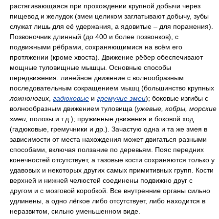
растягивающаяся при прохождении крупной добычи через
пищевод и желудок (змеи целиком заглатывают добычу, зубы
служат лишь для её удержания, а ядовитые – для поражения).
Позвоночник длинный (до 400 и более позвонков), с
подвижными рёбрами, сохраняющимися на всём его
протяжении (кроме хвоста). Движение рёбер обеспечивают
мощные туловищные мышцы. Основные способы
передвижения: линейное движение с волнообразным
последовательным сокращением мышц (большинство крупных
ложноногих
,
гадюковые
и
гремучие змеи
); боковые изгибы с
волнообразным движением туловища (
ужевые, кобры, морские
змеи,
полозы и т.д.); пружинные движения и боковой ход
(гадюковые, гремучники и др.). Зачастую одна и та же змея в
зависимости от места нахождения может двигаться разными
способами, включая ползание по деревьям. Пояс передних
конечностей отсутствует, а тазовые кости сохраняются только у
удавовых и некоторых других самых примитивных групп. Кости
верхней и нижней челюстей соединены подвижно друг с
другом и с мозговой коробкой. Все внутренние органы сильно
удлинены, а одно лёгкое либо отсутствует, либо находится в
неразвитом, сильно уменьшенном виде.