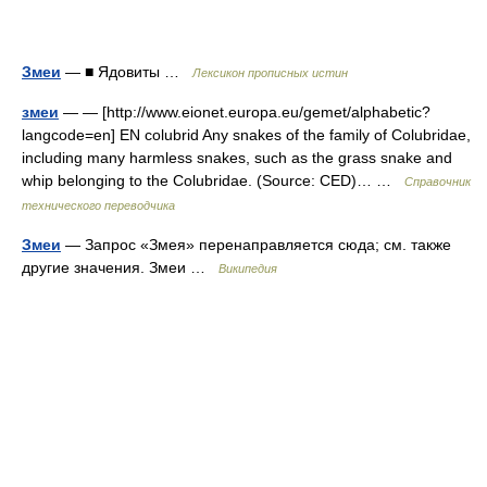
Змеи
— ■ Ядовиты …
Лексикон прописных истин
змеи
— — [http://www.eionet.europa.eu/gemet/alphabetic?
langcode=en] EN colubrid Any snakes of the family of Colubridae,
including many harmless snakes, such as the grass snake and
whip belonging to the Colubridae. (Source: CED)… …
Справочник
технического переводчика
Змеи
— Запрос «Змея» перенаправляется сюда; см. также
другие значения. Змеи …
Википедия