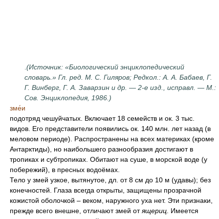
.
(Источник: «Биологический энциклопедический
словарь.» Гл. ред. М. С. Гиляров; Редкол.: А. А. Бабаев, Г.
Г. Винберг, Г. А. Заварзин и др. — 2-е изд., исправл. — М.:
Сов. Энциклопедия, 1986.)
зме́и
подотряд чешуйчатых. Включает 18 семейств и ок. 3 тыс.
видов. Его представители появились ок. 140 млн. лет назад (в
меловом периоде). Распространены на всех материках (кроме
Антарктиды), но наибольшего разнообразия достигают в
тропиках и субтропиках. Обитают на суше, в морской воде (у
побережий), в пресных водоёмах.
Тело у змей узкое, вытянутое, дл. от 8 см до 10 м (удавы); без
конечностей. Глаза всегда открыты, защищены прозрачной
кожистой оболочкой – веком, наружного уха нет. Эти признаки,
прежде всего внешне, отличают змей от
ящериц
. Имеется