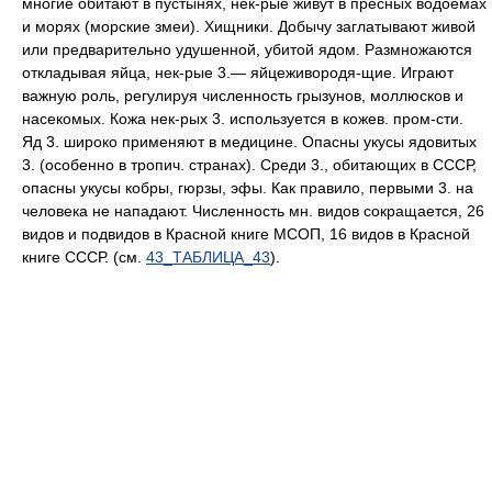
многие обитают в пустынях, нек-рые живут в пресных водоёмах
и морях (морские змеи). Хищники. Добычу заглатывают живой
или предварительно удушенной, убитой ядом. Размножаются
откладывая яйца, нек-рые 3.— яйцеживородя-щие. Играют
важную роль, регулируя численность грызунов, моллюсков и
насекомых. Кожа нек-рых 3. используется в кожев. пром-сти.
Яд 3. широко применяют в медицине. Опасны укусы ядовитых
3. (особенно в тропич. странах). Среди 3., обитающих в СССР,
опасны укусы кобры, гюрзы, эфы. Как правило, первыми 3. на
человека не нападают. Численность мн. видов сокращается, 26
видов и подвидов в Красной книге МСОП, 16 видов в Красной
книге СССР. (см.
43_ТАБЛИЦА_43
).