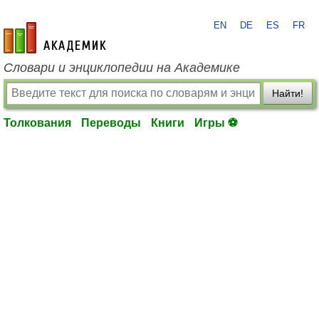
EN
DE
ES
FR
academic.ru
Словари и энциклопедии на Академике
Найти!
Толкования
Переводы
Книги
Игры ⚽