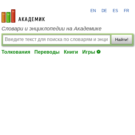
EN
DE
ES
FR
academic.ru
Словари и энциклопедии на Академике
Найти!
Толкования
Переводы
Книги
Игры ⚽