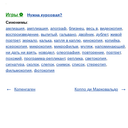
.
Игры ⚽
Нужна курсовая?
Синонимы
:
амлиация
,
амплиация
,
апограф
,
близнец
,
весь в
,
видеокопия
,
воспроизведение
,
вылитый
,
гальвано
,
двойник
,
дублет
,
живой
портрет
,
зеркало
,
калька
,
капля в каплю
,
кинокопия
,
копийка
,
ксерокопия
,
микрокопия
,
микрофильм
,
муляж
,
напоминающий
,
ни дать ни взять
,
новодел
,
олеография
,
повторение
,
портрет
,
похожий
,
программа-репликант
,
реплика
,
светокопия
,
сигнатура
,
сколок
,
слепок
,
снимок
,
список
,
стереотип
,
фильмокопия
,
фотокопия
Копенгаген
Коппо ди Марковальдо