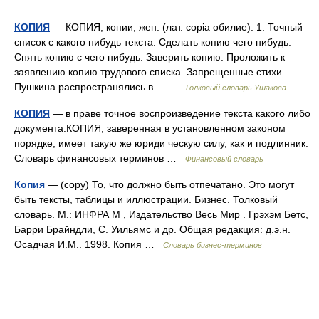
КОПИЯ
— КОПИЯ, копии, жен. (лат. copia обилие). 1. Точный
список с какого нибудь текста. Сделать копию чего нибудь.
Снять копию с чего нибудь. Заверить копию. Проложить к
заявлению копию трудового списка. Запрещенные стихи
Пушкина распространялись в… …
Толковый словарь Ушакова
КОПИЯ
— в праве точное воспроизведение текста какого либо
документа.КОПИЯ, заверенная в установленном законом
порядке, имеет такую же юриди ческую силу, как и подлинник.
Словарь финансовых терминов …
Финансовый словарь
Копия
— (copy) То, что должно быть отпечатано. Это могут
быть тексты, таблицы и иллюстрации. Бизнес. Толковый
словарь. М.: ИНФРА М , Издательство Весь Мир . Грэхэм Бетс,
Барри Брайндли, С. Уильямс и др. Общая редакция: д.э.н.
Осадчая И.М.. 1998. Копия …
Словарь бизнес-терминов