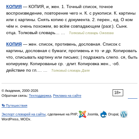
КОПИЯ
— КОПИЯ, и, жен. 1. Точный список, точное
воспроизведение, повторение чего н. К. с рукописи. К. картины
или с картины. Снять копию с документа. 2. перен., ед. О ком
чём н. очень похожем, во всём совпадающем (разг.). Сынк.
отца. Толковый словарь… …
Толковый словарь Ожегова
КОПИЯ
— жен. список, противень, дословная. Список с
картины, дословная с бумаги; противень и то ·и·др. Копировать
что, списывать картину или письмо; | подражать слепо. ся, быть
копируему. Копированье ср. ·длит. Копировка жен., ·об.
действие по гл.… …
Толковый словарь Даля
© Академик, 2000-2026
18+
Обратная связь:
Техподдержка
,
Реклама на сайте
👣 Путешествия
Экспорт словарей на сайты
, сделанные на PHP,
Joomla,
Drupal,
WordPress, MODx.