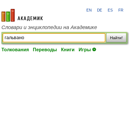
EN
DE
ES
FR
academic.ru
Словари и энциклопедии на Академике
Найти!
Толкования
Переводы
Книги
Игры ⚽