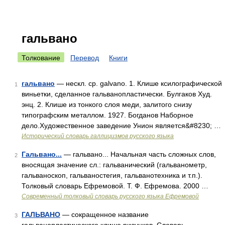
гальвано
Толкование
Перевод
Книги
гальвано
— нескл. ср. galvano. 1. Клише ксилографической
1
виньетки, сделанное гальванопластически. Булгаков Худ.
энц. 2. Клише из тонкого слоя меди, залитого снизу
типографским металлом. 1927. Богданов Наборное
дело.Художественное заведение Унион является&#8230; …
Исторический словарь галлицизмов русского языка
Гальвано...
— гальвано... Начальная часть сложных слов,
2
вносящая значение сл.: гальванический (гальванометр,
гальваноскоп, гальваностегия, гальванотехника и т.п.).
Толковый словарь Ефремовой. Т. Ф. Ефремова. 2000 …
Современный толковый словарь русского языка Ефремовой
ГАЛЬВАНО
— сокращенное название
3