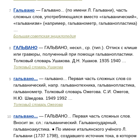
Гальвано
— Гальвано... (по имени Л. Гальвани), часть
7
сложных слов, употребляющаяся вместо «гальванический»,
«гальванизм» (например, гальванометр, гальванопластика)
…
Большая советская энциклопедия
ГАЛЬВАНО
— ГАЛЬВАНО, нескл., ср. (тип.). Оттиск с клише
8
или гравюры, полученный при помощи гальванопластики.
Толковый словарь Ушакова. Д.Н. Ушаков. 1935 1940 …
Толковый словарь Ушакова
гальвано...
— гальвано... Первая часть сложных слов со
9
гальванический, напр. гальванотехника, гальванопластика,
гальванометр. Толковый словарь Ожегова. С.И. Ожегов,
Н.Ю. Шведова. 1949 1992 …
Толковый словарь Ожегова
гальвано...
— ГАЛЬВАНО... Первая часть сложных слов.
10
Вносит зн. сл.: гальванический. Гальваноударный,
гальваноакустика. ● По имени итальянского учёного Л.
Гальвани (1737 1798), создавшего источник тока, в котором