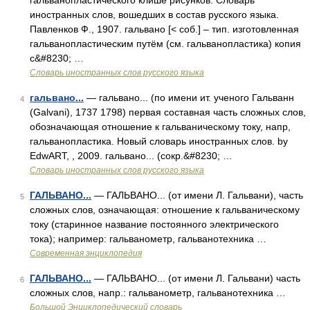
гальванопластического клише рисунков. Словарь
иностранных слов, вошедших в состав русского языка.
Павленков Ф., 1907. гальвано [< соб.] – тип. изготовленная
гальванопластическим путём (см. гальванопластика) копия
с&#8230; …
Словарь иностранных слов русского языка
гальвано...
— гальвано... (по имени ит. ученого Гальванн
4
(Galvani), 1737 1798) первая составная часть сложных слов,
обозначающая отношение к гальваническому току, напр,
гальванопластика. Новый словарь иностранных слов. by
EdwART, , 2009. гальвано... (сокр.&#8230; …
Словарь иностранных слов русского языка
ГАЛЬВАНО...
— ГАЛЬВАНО... (от имени Л. Гальвани), часть
5
сложных слов, означающая: отношение к гальваническому
току (старинное название постоянного электрического
тока); например: гальванометр, гальванотехника …
Современная энциклопедия
ГАЛЬВАНО...
— ГАЛЬВАНО... (от имени Л. Гальвани) часть
6
сложных слов, напр.: гальванометр, гальванотехника …
Большой Энциклопедический словарь