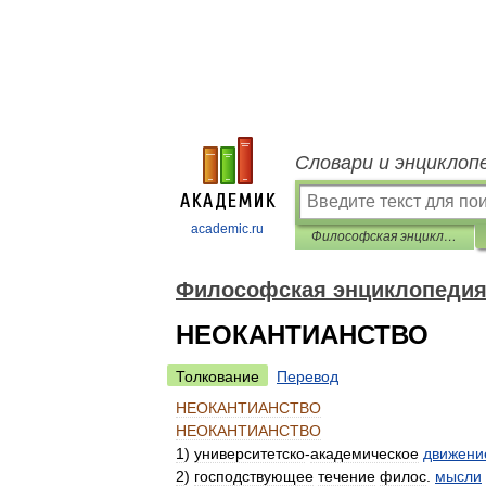
Словари и энциклоп
academic.ru
Философская энциклопедия
Философская энциклопеди
НЕОКАНТИАНСТВО
Толкование
Перевод
НЕОКАНТИАНСТВО
НЕОКАНТИАНСТВО
1
)
университетско
-
академическое
движени
2
)
господствующее
течение
филос
.
мысли