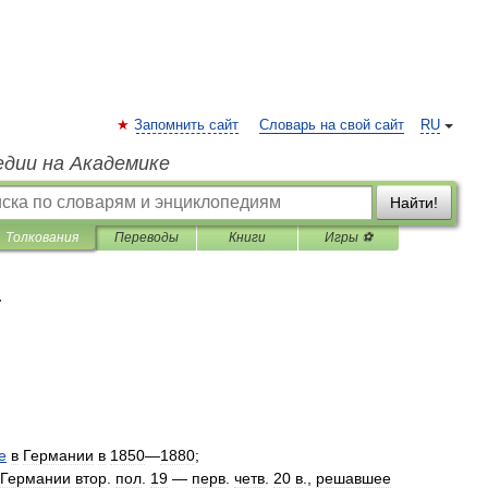
Запомнить сайт
Словарь на свой сайт
RU
едии на Академике
Найти!
Толкования
Переводы
Книги
Игры ⚽
я
е
в
Германии
в
1850
—
1880
;
Германии
втор
.
пол
.
19
—
перв
.
четв
.
20
в
.,
решавшее