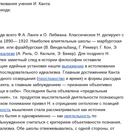
лкования
учения
И
.
Канта
.
иода:
жде
всего
Ф
.
А
.
Ланге
и
О
.
Либмана
.
Классическое
Н
.
датируют
с
а
1890
—
1910
.
Наиболее
влиятельные
школы
—
марбургская
ая
,
или
фрайбургская
(
В
.
Виндельбанд
,
Г
.
Риккерт
,
Г
.
Кон
,
Э
.
реализм
(
А
.
Риль
,
О
.
Кюльпе
,
Э
.
Бекер
).
Для
позднего
Н
.
лее
заметный
след
в
истории
философии
оставили
щие
идейные
установки
нашли
выражение
в
истолковании
последовательного
идеализма
.
Главным
достижением
Канта
ядного
созерцания
(
пространство
и
время
)
и
формы
рассудка
ъекта
,
а
главным
заблуждением
—
признание
объективно
щи
в
себе
».
Последняя
была
объявлена
«
предельным
ения
»,
т
.
е
.
продуктом
мыслительной
деятельности
познающего
ском
понимании
привел
Н
.
к
отрицанию
онтологии
с
позиций
вность
мышления
стала
рассматриваться
как
источник
го
бытия
и
одновременно
—
как
деятельность
по
Вынужденное
считаться
с
критерием
объективности
познания
,
тализма
.
Обе
школы
отмежевывались
,
с
одной
стороны
,
от