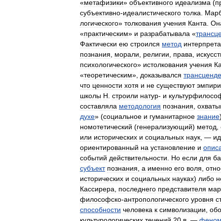
«
метафизики
»
объективного
идеализма
(
п
субъективно
-
идеалистического
толка
.
Марб
логического
»
толкования
учения
Канта
.
Он
«
практическим
»
и
разрабатывала
«
трансц
Фактически
ею
строился
метод
интерпрет
познания
,
морали
,
религии
,
права
,
искусст
психологического
»
истолкования
учения
К
«
теоретическим
»,
доказывался
трансценд
что
ценности
хотя
и
не
существуют
эмпири
школы
Н
.
строили
натур
-
и
культурфилосо
составляла
методология
познания
,
охваты
духе
» (
социальное
и
гуманитарное
знание
номотетический
(
генерализующий
)
метод
,
или
исторических
и
социальных
наук
, —
ид
ориентированный
на
установление
и
опис
событий
действительности
.
Но
если
для
ба
субъект
познания
,
а
именно
его
воля
,
отн
исторических
и
социальных
науках
)
либо
н
Кассирера
,
последнего
представителя
мар
философско
-
антропологического
уровня
с
способности
человека
к
символизации
,
об
культурологических
течений
20
в
. —
феном