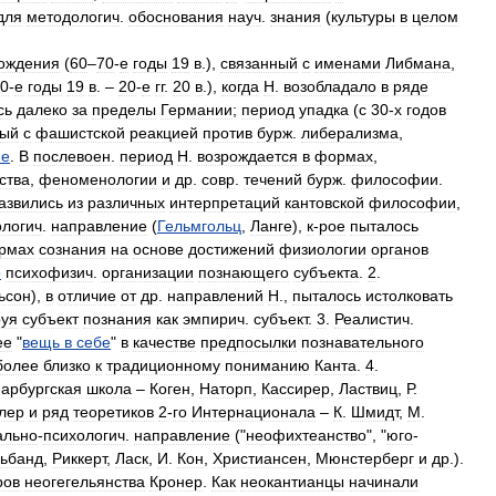
для
методологич
.
обоснования
науч
.
знания
(
культуры
в
целом
ождения
(
60
–
70
-
е
годы
19
в
.),
связанный
с
именами
Либмана
,
0
-
е
годы
19
в
. –
20
-
е
гг
.
20
в
.),
когда
Н
.
возобладало
в
ряде
сь
далеко
за
пределы
Германии
;
период
упадка
(
с
30
-
х
годов
ный
с
фашистской
реакцией
против
бурж
.
либерализма
,
ие
.
В
послевоен
.
период
Н
.
возрождается
в
формах
,
ства
,
феноменологии
и
др
.
совр
.
течений
бурж
.
философии
.
азвились
из
различных
интерпретаций
кантовской
философии
,
логич
.
направление
(
Гельмгольц
,
Ланге
),
к
-
рое
пыталось
рмах
сознания
на
основе
достижений
физиологии
органов
о
психофизич
.
организации
познающего
субъекта
.
2
.
ьсон
),
в
отличие
от
др
.
направлений
Н
.,
пыталось
истолковать
руя
субъект
познания
как
эмпирич
.
субъект
.
3
.
Реалистич
.
ее
"
вещь
в
себе
"
в
качестве
предпосылки
познавательного
более
близко
к
традиционному
пониманию
Канта
.
4
.
арбургская
школа
–
Коген
,
Наторп
,
Кассирер
,
Ластвиц
,
Р
.
лер
и
ряд
теоретиков
2
-
го
Интернационала
–
К
.
Шмидт
,
М
.
ально
-
психологич
.
направление
("
неофихтеанство
", "
юго
-
ьбанд
,
Риккерт
,
Ласк
,
И
.
Кон
,
Христиансен
,
Мюнстерберг
и
др
.).
ров
неогегельянства
Кронер
.
Как
неокантианцы
начинали