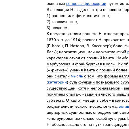
основные
вопросы
философии
путем
исто
В
эволюции
Н
.
выделяют
три
основных
пер
1
)
раннее
,
или
физиологическое
;
2
)
классическое
;
3
)
позднее
.
К
представителям
раннего
Н
.
относят
пре
1870
-
х
гг
.
до
1914
;
расцвет
Н
.
приходится
н
(
Г
.
Коген
,
П
.
Наторп
,
Э
.
Кассирер
);
баденск
Ласк
);
неокритицизм
,
или
неокантианский
характерен
отход
от
позиций
Канта
.
Наибо
марбургская
и
фрайбургская
школы
.
Их
об
(«
критике
»)
учения
Канта
с
позиций
более
они
считали
мысль
о
том
,
что
формы
нагл
(
категории
)
суть
функции
познающего
суб
существующей
,
хотя
и
непознаваемой
«
ве
понятием
опыта
», «
задачей
чистого
мышл
субъекта
.
Отказ
от
«
вещи
в
себе
»
в
кантов
рационалистического
гносеологизма:
акти
априорных
сущностных
определений
само
конструированию
человеческой
культуры
.
Н
.
обосновывало
его
на
пути
трансценден