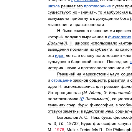
школа
решает
это
противоречие
путём
при
существуют
,
но
«
значат
»,
то
марбургская
ш
вынуждена
прибегнуть
к
допущению
бога
(
мышления
и
нравственности
.
Н
.
было
связано
с
явлениями
кризиса
который
получил
выражение
в
физиология
Дильтей
)
.
Н
.
широко
использовало
кантов
выведения
познания
из
субъекта
,
из
самог
эта
идея
легла
в
основу
истолкования
«
лог
культуре
»
в
баденской
школе
.
Последняя
к
историч
.
науки
и
противопоставлением
её
Реакцией
на
марксистский
науч
.
соци
и
отрицание
законов
обществ
.
развития
и
идеи
Н
.
использовались
для
ревизии
фило
Интернационала
(
М
.
Адлер
,
Э
.
Бернштей
политэкономию
(
Р
.
Штаммлер
)
,
социолог
течениях
совр
.
бурж
.
философии
,
в
особе
отзвуки
заметны
в
идеологии
нем
.
социал
-
Богомолов
А
.
С
.,
Нем
.
бурж
.
философ
т
.
3
,
Тб
.
,
19732
;
Бурж
.
философия
кануна
М
.,
1978
;
Muller
-
Freienfels
R
.,
Die
Philosoph