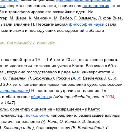
гия
,
формальная
социология
,
социальная
антропология
,
этно
-
бя
и
трансформировав
его
важнейшие
идеи
.
Их
ггер
,
М
.
Шере
,
К
.
Манхейм
,
М
.
Вебер
,
Г
.
Зиммель
,
Л
.
фон
Визе
,
пытали
влияние
Н
.
Неокантианская
философия
науки
стала
позитивизма
и
последующих
исследований
в
области
рики
.
Под
редакцией
А
.
А
.
Ивина
.
2004
.
последней
трети
19
—
1
-
й
трети
20
вв
.
,
пытавшееся
решать
онне
идеалистич
.
толкования
учения
Канта
.
Возникло
в
60
-
х
гг
.
,
когда
оно
господствовало
в
ряде
нем
.
университетов
и
е
,
О
.
Гамелен
,
Л
.
Брюнсвик
)
,
России
(
А
.
И
.
Введенский
,
С
.
И
.
В
20
-
х
гг
.
с
появлением
новых
направлений
бурж
.
философии
зистенциализм
)
Н
.
постепенно
утрачивает
влияние
.
Гл
.
»
и
«
Кантовское
общество
»
(«
Kantgesellschaft
»,
осн
.
в
1904
,
в
1947
)
.
колы
,
ориентирующиеся
на
«
возвращение
»
к
Канту:
Гельмгольц
)
;
психология
,
направление
,
развивавшее
взгляды
листич
.
направление
(
А
.
Риль
,
О
.
Кюльпе
,
Э
.
Бехер
)
;
Э
.
Кассирер
и
др
.
)
;
баденскую
школу
(
В
.
Виндельбанд
,
Г
.