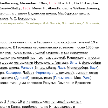
tauffassung
,
Meisenheim
/
Glan
,
1952
;
Noack
H
.,
Die
Philosophie
Basel
—
Stuttg
.,
1962
;
Meyer
H
.,
Abendlandische
Weltanschauung
,
же
лит
.
к
статьям
Баденская
школа
,
Марбургская
школа
,
ккерт
.
А
.
С
.
Богомолов
.
тская
энциклопедия
.
Гл
.
редакция:
Л
.
Ф
.
Ильичёв
,
П
.
Н
.
Федосеев
,
С
.
М
.
Ковалёв
,
пространенных
гл
.
о
.
в
Германии
,
философских
течений
19
в
.,
цизмом
.
В
Германии
неокантианство
возникает
после
1860
как
ики
нем
.
идеализма
,
с
одной
стороны
,
и
как
выражение
ходных
положений
частных
наук
-
с
другой
.
Рационалистическая
в
форме
метафизики
(
Фолькельтц
Гартман
,
Вундт
),
философии
дная
,
школа:
Риккерт
,
Виндельбанд
,
Ласк
,
Мюнстерберг
,
Баух
),
рп
,
Кассирер
,
Либерт
,
Форлендер
,
Штаммлер
);
эмпирическая
итивизма
(
Дильтей
),
сенсуализма
(
Гельмгольц
,
Мах
,
Риль
),
неокантианцами
являются
Ренувье
,
Гамелин
и
Брюнсвик
.
во
2
-
й
пол
.
19
в
.
и
являющихся
попыткой
развить
и
софию
Канта
;
наиболее
полно
Н
.
выразилось
в