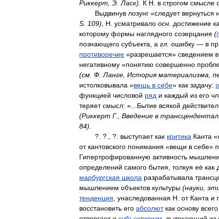
Риккерт
,
Э
.
Ласк
)
.
К
Н
.
в
строгом
смысле
Выдвинув
лозунг
«
следует
вернуться
S
.
109
)
,
H
.
усматривало
осн
.
достижение
к
которому
формы
наглядного
созерцания
(
познающего
субъекта
,
а
гл
.
ошибку
—
в
пр
противоречие
«
разрешается
»
сведением
в
негативному
«
понятию
совершенно
пробл
(
см
.
Ф
.
Ланге
,
История
материализма
,
п
истолковывала
«
вещь
в
себе
»
как
задачу:
функцией
числовой
ряд
и
каждый
из
его
чл
теряет
смысл:
«...
Бытие
всякой
действител
(
Риккерт
Г
.,
Введение
в
трансцендентал
84
)
.
?. ?., ?.
выступает
как
критика
Канта
«
от
кантовского
понимания
«
вещи
в
себе
»
п
Гипертрофированную
активность
мышлен
определений
самого
бытия
,
толкуя
её
как
марбургская
школа
разрабатывала
трансц
мышлением
объектов
культуры
(
науки
,
эт
тенденция
,
унаследованная
Н
.
от
Канта
и
восстановить
его
абсолют
как
основу
всего
отвергает
и
субъективизм
,
вытекающий
из