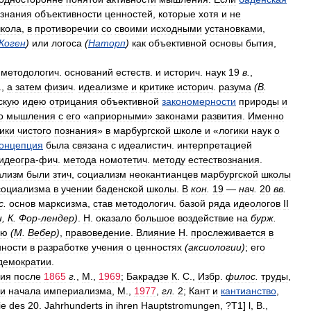
знания
объективности
ценностей
,
которые
хотя
и
не
кола
,
в
противоречии
со
своими
исходными
установками
,
Коген
)
или
логоса
(
Наторп
)
как
объективной
основы
бытия
,
методологич
.
оснований
естеств
.
и
историч
.
наук
19
в
.
,
.,
а
затем
физич
.
идеализме
и
критике
историч
.
разума
(
В
.
скую
идею
отрицания
объективной
закономерности
природы
и
о
мышления
с
его
«
априорными
»
законами
развития
.
Именно
ики
чистого
познания
»
в
марбургской
школе
и
«
логики
наук
о
онцепция
была
связана
с
идеалистич
.
интерпретацией
идеогра
-
фич
.
метода
номотетич
.
методу
естествознания
.
ализм
были
зтич
,
социализм
неокантианцев
марбургской
школы
социализма
в
учении
баденской
школы
.
В
кон
.
19
—
нач
.
20
вв
.
с
.
основ
марксизма
,
став
методологич
.
базой
ряда
идеологов
II
н
,
К
.
Фор
-
лендер
)
.
Н
.
оказало
большое
воздействие
на
бурж
.
ию
(
М
.
Вебер
)
,
правоведение
.
Влияние
Н
.
прослеживается
в
нности
в
разработке
учения
о
ценностях
(
аксиологии
)
;
его
демократии
.
ия
после
1865
г
.
,
М
.,
1969
;
Бакрадзе
К
.
С
.,
Избр
.
филос
.
труды
,
и
начала
империализма
,
М
.,
1977
,
гл
.
2
;
Кант
и
кантианство
,
ie
des
20
.
Jahrhunderts
in
ihren
Hauptstromungen
, ?
T1
]
l
,
B
.,