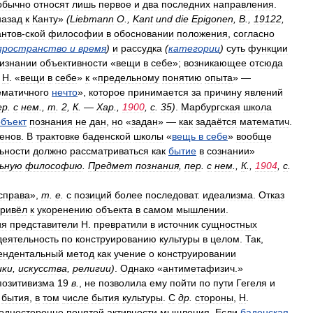
обычно
относят
лишь
первое
и
два
последних
направления
.
назад
к
Канту
»
(
Liеbmann
O
.,
Kant
und
die
Epigonen
,
B
.,
19122
,
антов
-
ской
философии
в
обосновании
положения
,
согласно
пространство
и
время
)
и
рассудка
(
категории
)
суть
функции
изнании
объективности
«
вещи
в
себе
»;
возникающее
отсюда
Н
. «
вещи
в
себе
»
к
«
предельному
понятию
опыта
» —
ематичного
нечто
»,
которое
принимается
за
причину
явлений
ер
.
с
нем
.
,
т
.
2
,
К
. —
Хар
.,
1900
,
с
.
35
)
.
Марбургская
школа
объект
познания
не
дан
,
но
«
задан
» —
как
задаётся
математич
.
енов
.
В
трактовке
баденской
школы
«
вещь
в
себе
»
вообще
ьности
должно
рассматриваться
как
бытие
в
сознании
»
ьную
философию
.
Предмет
познания
,
пер
.
с
нем
.
,
К
.,
1904
,
с
.
справа
»,
т
.
е
.
с
позиций
более
последоват
.
идеализма
.
Отказ
ривёл
к
укоренению
объекта
в
самом
мышлении
.
ия
представители
Н
.
превратили
в
источник
сущностных
деятельность
по
конструированию
культуры
в
целом
.
Так
,
ендентальный
метод
как
учение
о
конструировании
ики
,
искусства
,
религии
)
.
Однако
«
антиметафизич
.»
позитивизма
19
в
.
,
не
позволила
ему
пойти
по
пути
Гегеля
и
бытия
,
в
том
числе
бытия
культуры
.
С
др
.
стороны
,
Н
.
односторонне
понятой
активности
мышления
.
Если
баденская