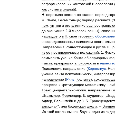
реформировании
кантовской
гносеологии
как
системы
знаний
).
Н
.
пережило
несколько
этапов:
период
зар
Ф
.
Ланге
,
Гельмгольца
;
период
расцвета
(
9
нем
.
ун
-
тов
и
его
влияние
распространило
до
окончания
2
-
й
мировой
войны
),
связан
нашедшего
в
Н
.
свое
теоретич
.
обоснован
опосредствованных
влиянием
неогегельян
Направления
,
существующие
в
русле
Н
.,
р
из
ее
противоречивых
положений
.
1
.
Физио
осмыслить
учение
Канта
об
априорных
фо
чувств
,
превращая
априорность
в
единств
Психологич
.
направление
(
Корнелиус
,
Нел
учение
Канта
психологически
,
интерпрети
направление
(
Риль
,
Кюльпге
),
сохраняющ
процесса
и
критикующее
метафизику
;
наи
Трансцендентально
-
логич
.
направление
(
м
Штаммлер
,
Форлендер
,
Штаудингер
,
Штад
Адлер
,
Бернштейн
и
др
.).
5
.
Трансцендент
западная
",
или
баденская
школа
, –
Виндел
Из
этой
школы
вышли
Баух
и
один
из
лиде