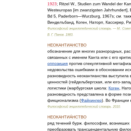
1923
;
Ritzel
W
.,
Studien
zum
Wandel
der
Kan
Westeuropas
[
im
zwanzigsten
Jahrhundert
],
Bd
5
,
Paderborn
—
Wurzburg
,
1967s
;
см
.
так
Винделъбанд
,
Коген
,
Наторп
,
Кассирер
,
Ри
Философский
энциклопедический
словарь
. —
М
.
:
Сове
В
.
Г
.
Панов
.
1983
.
НЕОКАНТИАНСТВО
обозначение
для
многих
разнородных
,
рас
связанных
с
именем
Канта
или
с
его
крити
оппозиция
против
спекулятивной
метафиз
недовольства
ошибками
в
обосновании
ис
разновидность
неокантианства
выступила
ценностей
(
гейдельбергская
,
или
юго
-
запа
логистики
(
марбургская
школа:
Коген
,
Нато
разновидность
представлена
в
форме
поз
фикционализма
(
Файхингер
).
Во
Франции
Философский
энциклопедический
словарь
.
2010
.
НЕОКАНТИА́НСТВО
ряд
течений
бурж
.
философии
,
возникших
преобразовать
трансцендентальную
фило