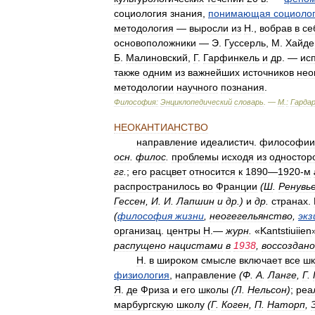
социология
знания
,
понимающая
социоло
методология
—
выросли
из
Н
.,
вобрав
в
се
основоположники
—
Э
.
Гуссерль
,
М
.
Хайде
Б
.
Малиновский
,
Г
.
Гарфинкель
и
др
. —
ис
также
одним
из
важнейших
источников
нео
методологии
научного
познания
.
Философия:
Энциклопедический
словарь
. —
М
.
:
Гарда
НЕОКАНТИАНСТВО
направление
идеалистич
.
философии
осн
.
филос
.
проблемы
исходя
из
одностор
гг
.
;
его
расцвет
относится
к
1890
—
1920
-
м
распространилось
во
Франции
(
Ш
.
Ренувь
Гессен
,
И
.
И
.
Лапшин
и
др
.
)
и
др
.
странах
.
(
философия
жизни
,
неогегельянство
,
эк
организац
.
центры
Н
.—
журн
.
«
Kantstiuiien
распущено
нацистами
в
1938
,
воссоздано
Н
.
в
широком
смысле
включает
все
ш
физиология
,
направление
(
Ф
.
А
.
Ланге
,
Г
.
Я
.
де
Фриза
и
его
школы
(
Л
.
Нельсон
)
;
реа
марбургскую
школу
(
Г
.
Коген
,
П
.
Наторп
,