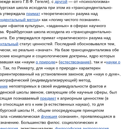
режде
всего
Г
.
В
.
Ф
.
Гегеля
),
с
другой
—
от
«
психологизма
»
ургская
школа
исходила
при
этом
из
«
трансцендентально
-
а
утверждала
примат
«
теоретического
»
разума
над
ендентальный
метод
»
как
«
логику
чистого
познания
».
ации
«
фактов
культуры
», «
заданных
»
в
сферах
научного
ва
.
Фрайбургская
школа
исходила
из
«
трансцендентально
-
анта
.
Ею
утверждался
примат
«
практического
»
разума
над
ентальный
статус
ценностей
.
Последний
обосновывался
тем
,
чески
,
но
реально
«
значат
».
На
базе
трансцендентализма
обе
фские
концепции
и
социологические
доктрины
,
ядро
которых
вавшая
как
«
науки
о
природе
» (
естествознание
),
так
и
«
науки
о
).
Так
,
по
Риккерту
,
для
«
наук
о
природе
»
характерен
ориентированный
на
установление
законов
;
для
«
наук
о
духе
»,
иографический
(
индивидуализирующий
)
метод
,
ание
неповторимых
в
своей
индивидуальности
фактов
и
денской
школы
звеном
,
связующим
обе
научные
сферы
,
был
осящая
познаваемый
предмет
к
априорным
ценностям
(
в
е
относящая
его
к
ним
(
в
естественных
науках
),
то
для
бургской
школы
Н
.,
общим
опосредующим
принципом
тала
«
символическая
функция
сознания
»,
проявляющаяся
в
означению
.
Большинство
филос
.
социологических
и
енология
,
экзистенциализм
,
философская
антропология
,